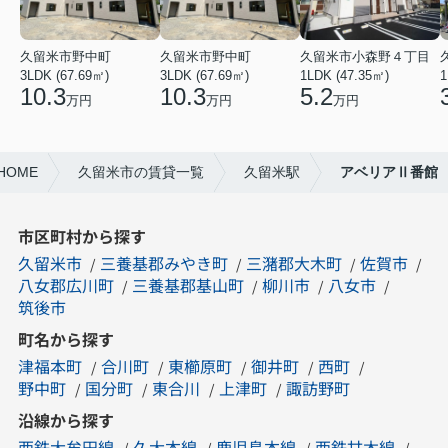
久留米市野中町
久留米市野中町
久留米市小森野４丁目
3LDK (67.69㎡)
3LDK (67.69㎡)
1LDK (47.35㎡)
1
10.3
10.3
5.2
万円
万円
万円
OME
久留米市の賃貸一覧
久留米駅
アベリアⅡ番館
市区町村から探す
久留米市
三養基郡みやき町
三潴郡大木町
佐賀市
八女郡広川町
三養基郡基山町
柳川市
八女市
筑後市
町名から探す
津福本町
合川町
東櫛原町
御井町
西町
野中町
国分町
東合川
上津町
諏訪野町
沿線から探す
西鉄大牟田線
久大本線
鹿児島本線
西鉄甘木線