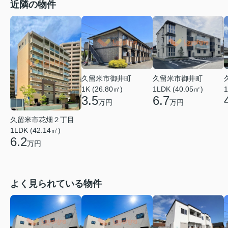
近隣の物件
久留米市御井町
久留米市御井町
1LDK (40.05㎡)
1K (26.80㎡)
1
6.7
3.5
万円
万円
久留米市花畑２丁目
1LDK (42.14㎡)
6.2
万円
よく見られている物件