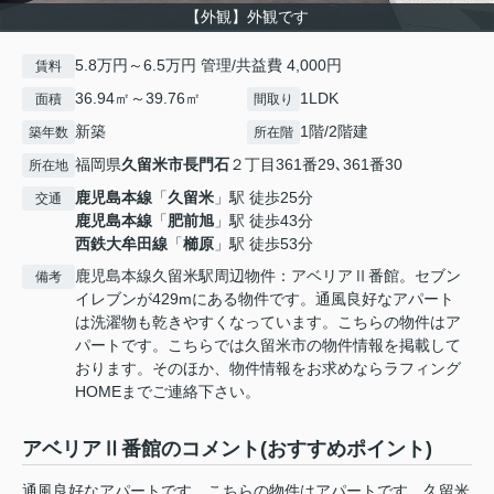
【外観】外観です
5.8万円～6.5万円 管理/共益費 4,000円
賃料
36.94㎡～39.76㎡
1LDK
面積
間取り
新築
1階/2階建
築年数
所在階
福岡県
久留米市
長門石
２丁目361番29､361番30
所在地
鹿児島本線
「
久留米
」駅 徒歩25分
交通
鹿児島本線
「
肥前旭
」駅 徒歩43分
西鉄大牟田線
「
櫛原
」駅 徒歩53分
鹿児島本線久留米駅周辺物件：アベリアⅡ番館。セブン
備考
イレブンが429mにある物件です。通風良好なアパート
は洗濯物も乾きやすくなっています。こちらの物件はア
パートです。こちらでは久留米市の物件情報を掲載して
おります。そのほか、物件情報をお求めならラフィング
HOMEまでご連絡下さい。
アベリアⅡ番館のコメント(おすすめポイント)
通風良好なアパートです。こちらの物件はアパートです。久留米