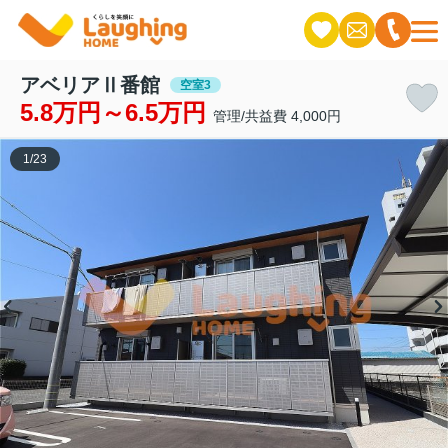
アベリアⅡ番館
空室3
5.8万円～6.5万円
管理/共益費 4,000円
1
/
23