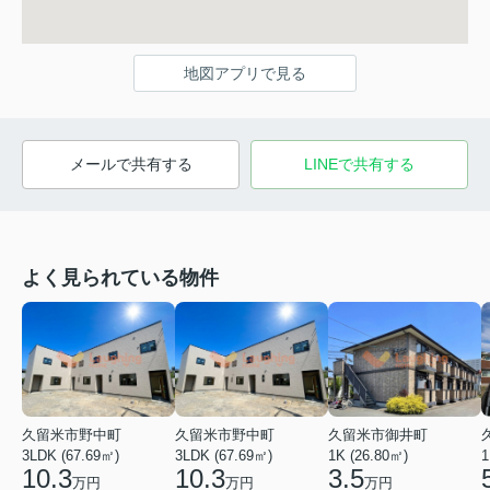
地図アプリで見る
メールで共有する
LINEで共有する
よく見られている物件
久留米市野中町
久留米市野中町
久留米市御井町
3LDK (67.69㎡)
3LDK (67.69㎡)
1K (26.80㎡)
1
10.3
10.3
3.5
万円
万円
万円