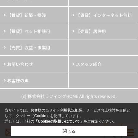
【賃貸】新築・築浅
【賃貸】インターネット無料
【賃貸】ペット相談可
【売買】居住用
【売買】収益・事業用
お問い合わせ
スタッフ紹介
お客様の声
(c) 株式会社ラフィングHOME All rights reserved.
当サイトでは、お客様の当サイト利用状況把握、サービス向上検討を目的と
して、クッキー（Cookie）を使用しています。
詳しくは、当社の
「Cookieの取扱いについて」
をご確認ください。
メールでお問い合わせ
閉じる