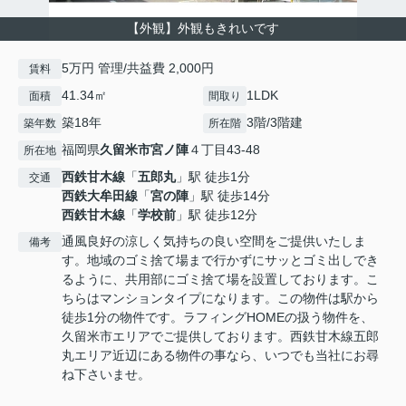
【外観】外観もきれいです
5万円 管理/共益費 2,000円
賃料
41.34㎡
1LDK
面積
間取り
築18年
3階/3階建
築年数
所在階
福岡県
久留米市
宮ノ陣
４丁目43-48
所在地
西鉄甘木線
「
五郎丸
」駅 徒歩1分
交通
西鉄大牟田線
「
宮の陣
」駅 徒歩14分
西鉄甘木線
「
学校前
」駅 徒歩12分
通風良好の涼しく気持ちの良い空間をご提供いたしま
備考
す。地域のゴミ捨て場まで行かずにサッとゴミ出しでき
るように、共用部にゴミ捨て場を設置しております。こ
ちらはマンションタイプになります。この物件は駅から
徒歩1分の物件です。ラフィングHOMEの扱う物件を、
久留米市エリアでご提供しております。西鉄甘木線五郎
丸エリア近辺にある物件の事なら、いつでも当社にお尋
ね下さいませ。