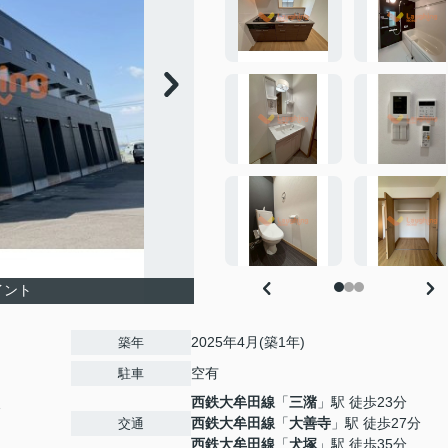
イント
2025年4月(築1年)
築年
空有
駐車
西鉄大牟田線
「
三潴
」駅 徒歩23分
1
西鉄大牟田線
「
大善寺
」駅 徒歩27分
交通
西鉄大牟田線
「
犬塚
」駅 徒歩35分