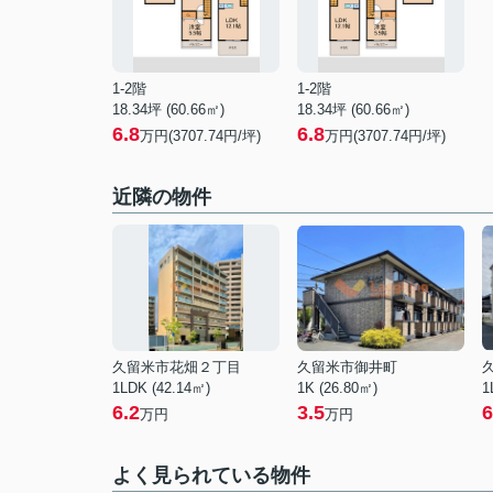
1-2階
1-2階
18.34坪 (60.66㎡)
18.34坪 (60.66㎡)
6.8
6.8
万円(3707.74円/坪)
万円(3707.74円/坪)
近隣の物件
久留米市花畑２丁目
久留米市御井町
1LDK (42.14㎡)
1K (26.80㎡)
1
6.2
3.5
6
万円
万円
よく見られている物件