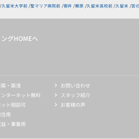
久留米大学前
聖マリア病院前
御井
櫛原
久留米高校前
久留米
宮
ングHOMEへ
新築・築浅
お問い合わせ
インターネット無料
スタッフ紹介
ペット相談可
お客様の声
居住用
収益・事業用