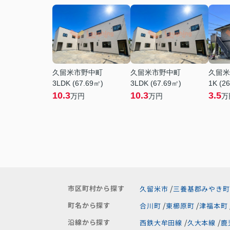
久留米市野中町
久留米市野中町
久留米
3LDK (67.69㎡)
3LDK (67.69㎡)
1K (2
10.3
10.3
3.5
万円
万円
万
市区町村から探す
久留米市
三養基郡みやき町
町名から探す
合川町
東櫛原町
津福本町
沿線から探す
西鉄大牟田線
久大本線
鹿