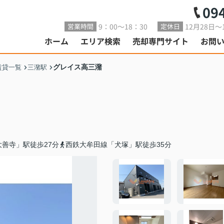
09
9：00～18：30
12月28日～
営業時間
定休日
ホーム
エリア検索
売却専門サイト
お問
グレイス高三潴
賃貸一覧
三潴駅
善寺」駅徒歩27分
西鉄大牟田線「犬塚」駅徒歩35分