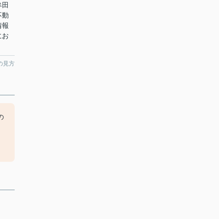
牟田
不動
情報
にお
の見方
の
、