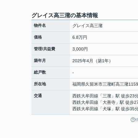
グレイス高三潴の基本情報
物件名
グレイス高三潴
価格
6.8万円
管理/共益費
3,000円
築年月
2025年4月（築1年）
総戸数
-
所在地
福岡県
久留米市
三潴町高三潴
1159
交通
西鉄大牟田線
「
三潴
」駅 徒歩23
西鉄大牟田線
「
大善寺
」駅 徒歩2
西鉄大牟田線
「
犬塚
」駅 徒歩35