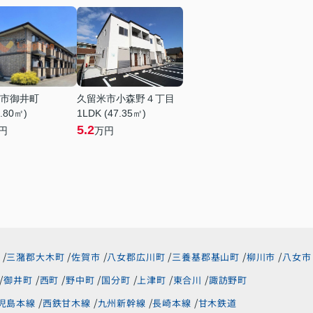
市御井町
久留米市小森野４丁目
6.80㎡)
1LDK (47.35㎡)
5.2
円
万円
三潴郡大木町
佐賀市
八女郡広川町
三養基郡基山町
柳川市
八女市
御井町
西町
野中町
国分町
上津町
東合川
諏訪野町
児島本線
西鉄甘木線
九州新幹線
長崎本線
甘木鉄道