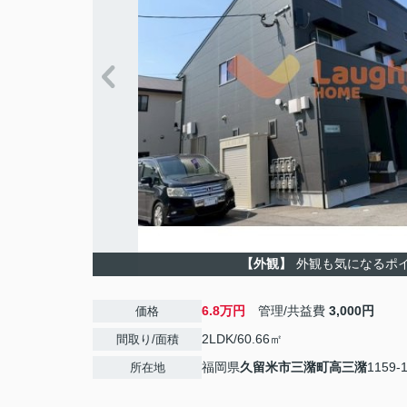
【外観】
外観も気になるポ
6.8万円
管理/共益費
3,000円
価格
2LDK/60.66㎡
間取り/面積
福岡県
久留米市
三潴町高三潴
1159-
所在地