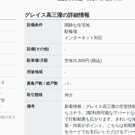
グレイス高三潴の詳細情報
設備条件
閑静な住宅地
駐輪場
インターネット対応
設備(その他)
-
駐車場/月額
空有/3,300円 (税込)
用途地域
-
-1
募集戸数 / 総戸数
- / -
分
取引態様
仲介
7分
分
備考
新着情報：グレイス高三潴の空室情
らコチラ。2駅利用可能なアパートな
情報の見方
で行動範囲も広がります。きれいな
装・内装がポイント。こちらは初期
をカードでお支払いいただけるアパ