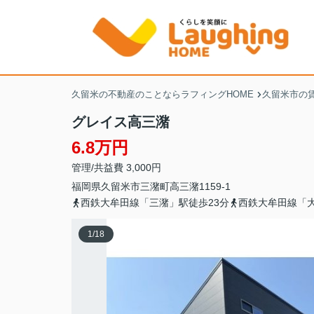
久留米の不動産のことならラフィングHOME
久留米市の
グレイス高三潴
6.8万円
管理/共益費 3,000円
福岡県
久留米市
三潴町高三潴
1159-1
西鉄大牟田線「三潴」駅徒歩23分
西鉄大牟田線「大
1
/
18