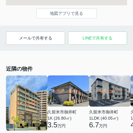
地図アプリで見る
メールで共有する
LINEで共有する
近隣の物件
久留米市御井町
久留米市御井町
1LDK (40.05㎡)
1K (26.80㎡)
1
6.7
3.5
万円
万円