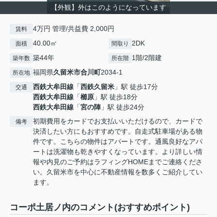
【外観】外はこのようになっています
4万円 管理/共益費 2,000円
賃料
40.00㎡
2DK
面積
間取り
築44年
1階/2階建
築年数
所在階
福岡県
久留米市
合川町
2034-1
所在地
西鉄大牟田線
「
西鉄久留米
」駅 徒歩17分
交通
西鉄大牟田線
「
櫛原
」駅 徒歩18分
西鉄大牟田線
「
宮の陣
」駅 徒歩24分
初期費用をカードでお支払いいただけるので、カードで
備考
決済したい方にもおすすめです。自走式駐車場がある物
件です。こちらの物件はアパートです。通風良好なアパ
ートは洗濯物も乾きやすくなっています。より詳しい情
報や内見のご予約はラフィングHOMEまでご連絡くださ
い。久留米市を中心に不動産情報を数多くご紹介してい
ます。
コーポ土居ノ内のコメント(おすすめポイント)