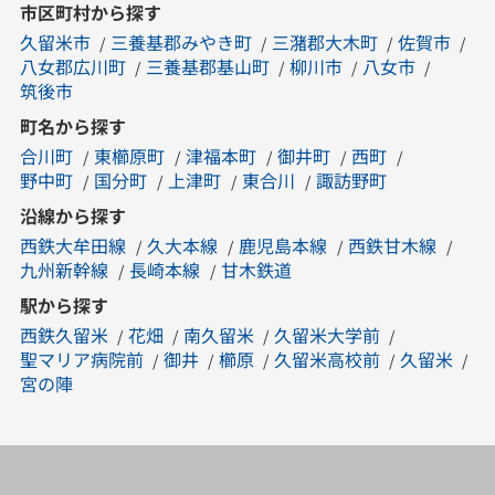
市区町村から探す
久留米市
三養基郡みやき町
三潴郡大木町
佐賀市
八女郡広川町
三養基郡基山町
柳川市
八女市
筑後市
町名から探す
合川町
東櫛原町
津福本町
御井町
西町
野中町
国分町
上津町
東合川
諏訪野町
沿線から探す
西鉄大牟田線
久大本線
鹿児島本線
西鉄甘木線
九州新幹線
長崎本線
甘木鉄道
駅から探す
西鉄久留米
花畑
南久留米
久留米大学前
聖マリア病院前
御井
櫛原
久留米高校前
久留米
宮の陣