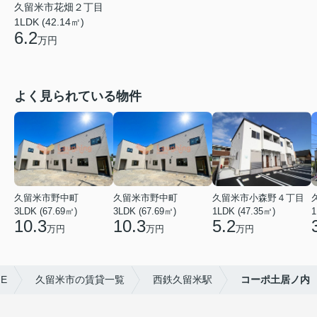
久留米市花畑２丁目
1LDK (42.14㎡)
6.2
万円
よく見られている物件
久留米市野中町
久留米市野中町
久留米市小森野４丁目
3LDK (67.69㎡)
3LDK (67.69㎡)
1LDK (47.35㎡)
1
10.3
10.3
5.2
万円
万円
万円
E
久留米市の賃貸一覧
西鉄久留米駅
コーポ土居ノ内