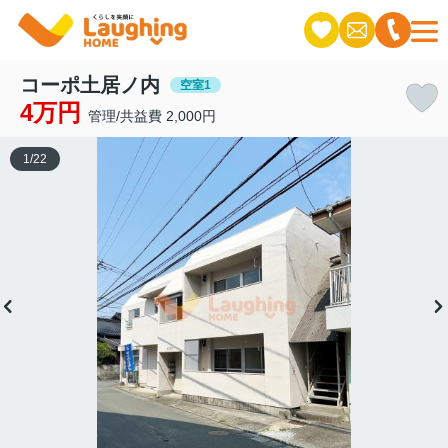
コーポ土居ノ内
空室1
4万円
管理/共益費 2,000円
1
/
22