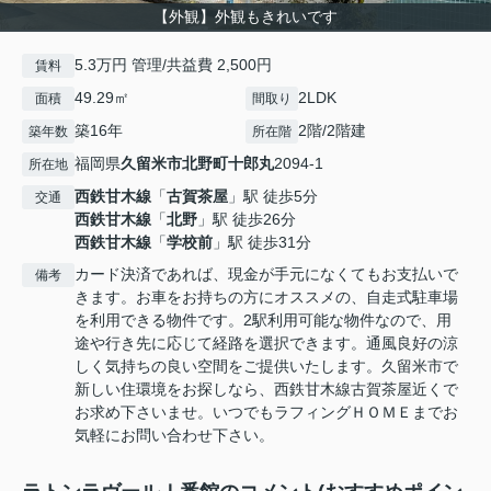
【外観】外観もきれいです
5.3万円 管理/共益費 2,500円
賃料
49.29㎡
2LDK
面積
間取り
築16年
2階/2階建
築年数
所在階
福岡県
久留米市
北野町十郎丸
2094-1
所在地
西鉄甘木線
「
古賀茶屋
」駅 徒歩5分
交通
西鉄甘木線
「
北野
」駅 徒歩26分
西鉄甘木線
「
学校前
」駅 徒歩31分
カード決済であれば、現金が手元になくてもお支払いで
備考
きます。お車をお持ちの方にオススメの、自走式駐車場
を利用できる物件です。2駅利用可能な物件なので、用
途や行き先に応じて経路を選択できます。通風良好の涼
しく気持ちの良い空間をご提供いたします。久留米市で
新しい住環境をお探しなら、西鉄甘木線古賀茶屋近くで
お求め下さいませ。いつでもラフィングＨＯＭＥまでお
気軽にお問い合わせ下さい。