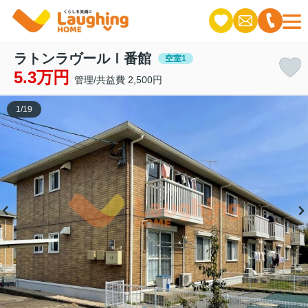
ラトンラヴールⅠ番館
空室1
5.3万円
管理/共益費 2,500円
1
/
19