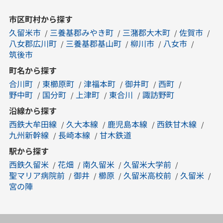
市区町村から探す
久留米市
三養基郡みやき町
三潴郡大木町
佐賀市
八女郡広川町
三養基郡基山町
柳川市
八女市
筑後市
町名から探す
合川町
東櫛原町
津福本町
御井町
西町
野中町
国分町
上津町
東合川
諏訪野町
沿線から探す
西鉄大牟田線
久大本線
鹿児島本線
西鉄甘木線
九州新幹線
長崎本線
甘木鉄道
駅から探す
西鉄久留米
花畑
南久留米
久留米大学前
聖マリア病院前
御井
櫛原
久留米高校前
久留米
宮の陣