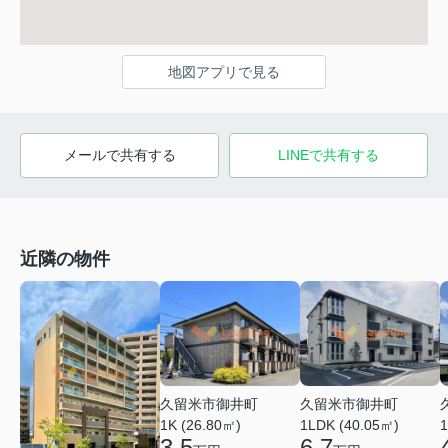
地図アプリで見る
メールで共有する
LINEで共有する
近隣の物件
久留米市御井町
久留米市御井町
1LDK (40.05㎡)
1K (26.80㎡)
1
6.7
3.5