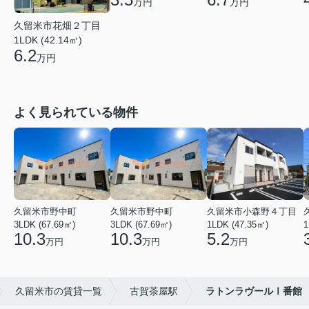
万円
万円
久留米市花畑２丁目
1LDK (42.14㎡)
6.2
万円
よく見られている物件
久留米市野中町
久留米市野中町
久留米市小森野４丁目
3LDK (67.69㎡)
3LDK (67.69㎡)
1LDK (47.35㎡)
1
10.3
10.3
5.2
万円
万円
万円
久留米市の賃貸一覧
古賀茶屋駅
ラトンラヴールⅠ番館