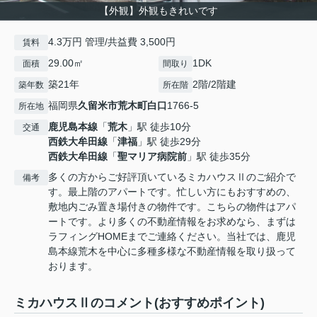
【外観】外観もきれいです
4.3万円 管理/共益費 3,500円
賃料
29.00㎡
1DK
面積
間取り
築21年
2階/2階建
築年数
所在階
福岡県
久留米市
荒木町白口
1766-5
所在地
鹿児島本線
「
荒木
」駅 徒歩10分
交通
西鉄大牟田線
「
津福
」駅 徒歩29分
西鉄大牟田線
「
聖マリア病院前
」駅 徒歩35分
多くの方からご好評頂いているミカハウスⅡのご紹介で
備考
す。最上階のアパートです。忙しい方にもおすすめの、
敷地内ごみ置き場付きの物件です。こちらの物件はアパ
ートです。より多くの不動産情報をお求めなら、まずは
ラフィングHOMEまでご連絡ください。当社では、鹿児
島本線荒木を中心に多種多様な不動産情報を取り扱って
おります。
ミカハウスⅡのコメント(おすすめポイント)