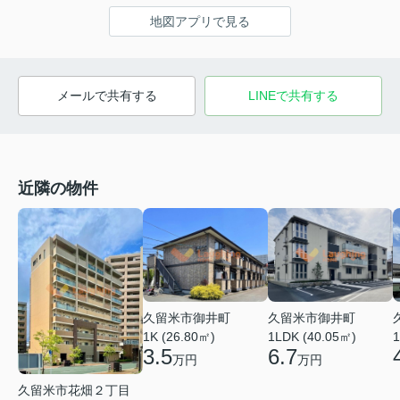
地図アプリで見る
メールで共有する
LINEで共有する
近隣の物件
久留米市御井町
久留米市御井町
1LDK (40.05㎡)
1K (26.80㎡)
1
6.7
3.5
万円
万円
久留米市花畑２丁目