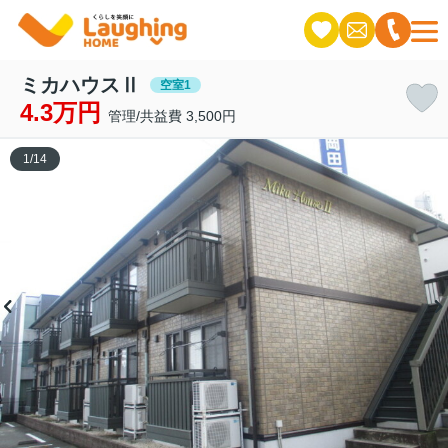
ミカハウスⅡ
空室1
4.3万円
管理/共益費 3,500円
1
/
14