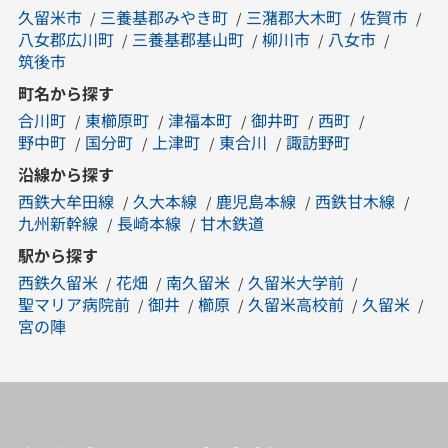
久留米市
三養基郡みやき町
三潴郡大木町
佐賀市
八女郡広川町
三養基郡基山町
柳川市
八女市
筑後市
町名から探す
合川町
東櫛原町
津福本町
御井町
西町
野中町
国分町
上津町
東合川
諏訪野町
沿線から探す
西鉄大牟田線
久大本線
鹿児島本線
西鉄甘木線
九州新幹線
長崎本線
甘木鉄道
駅から探す
西鉄久留米
花畑
南久留米
久留米大学前
聖マリア病院前
御井
櫛原
久留米高校前
久留米
宮の陣