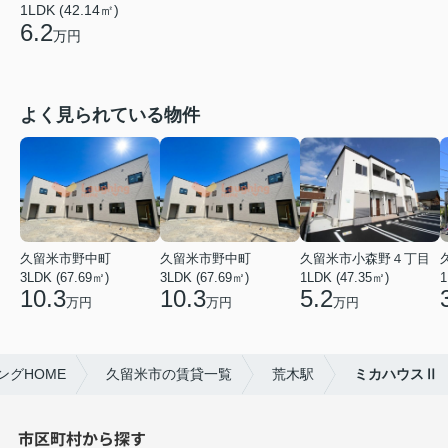
1LDK (42.14㎡)
6.2
万円
よく見られている物件
久留米市野中町
久留米市野中町
久留米市小森野４丁目
3LDK (67.69㎡)
3LDK (67.69㎡)
1LDK (47.35㎡)
1
10.3
10.3
5.2
万円
万円
万円
グHOME
久留米市の賃貸一覧
荒木駅
ミカハウスⅡ
市区町村から探す