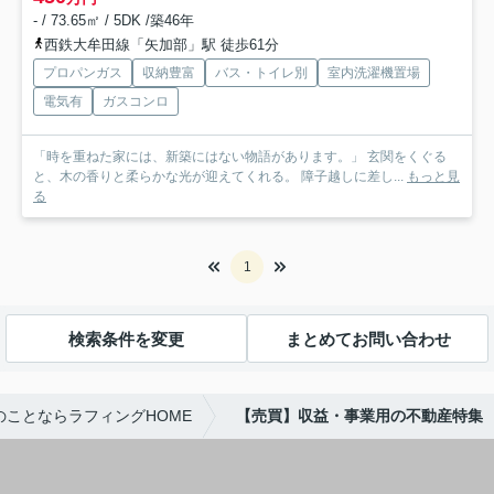
- / 73.65㎡ / 5DK /築46年
西鉄大牟田線「矢加部」駅 徒歩61分
プロパンガス
収納豊富
バス・トイレ別
室内洗濯機置場
電気有
ガスコンロ
「時を重ねた家には、新築にはない物語があります。」 玄関をくぐる
と、木の香りと柔らかな光が迎えてくれる。 障子越しに差し...
もっと見
る
1
検索条件を変更
まとめてお問い合わせ
のことならラフィングHOME
【売買】収益・事業用の不動産特集