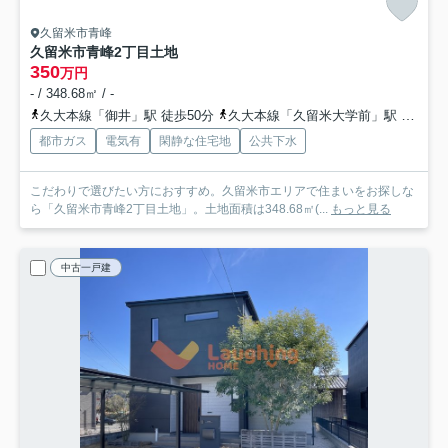
久留米市青峰
久留米市青峰2丁目土地
350
万円
- / 348.68㎡ / -
久大本線「御井」駅 徒歩50分
久大本線「久留米大学前」駅 徒歩58分
都市ガス
電気有
閑静な住宅地
公共下水
こだわりで選びたい方におすすめ。久留米市エリアで住まいをお探しな
ら「久留米市青峰2丁目土地」。土地面積は348.68㎡(...
もっと見る
中古一戸建