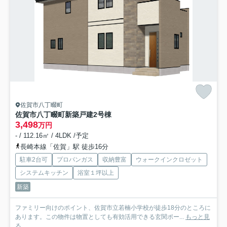
佐賀市八丁畷町
佐賀市八丁畷町新築戸建
2号棟
3,498
万円
- / 112.16㎡ / 4LDK /予定
長崎本線「佐賀」駅 徒歩16分
駐車2台可
プロパンガス
収納豊富
ウォークインクロゼット
システムキッチン
浴室１坪以上
新築
ファミリー向けのポイント、佐賀市立若楠小学校が徒歩18分のところに
あります。この物件は物置としても有効活用できる玄関ポー...
もっと見
る