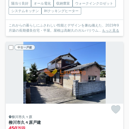
陽当り良好
オール電化
収納豊富
ウォークインクロゼット
システムキッチン
IHクッキングヒーター
これからの暮らしにふさわしい性能とデザインを兼ね備えた、2023年9
月築の長期優良住宅・平屋。屋根は高耐久のガルバリウム...
もっと見る
中古一戸建
柳川市久々原
柳川市久々原戸建
450
万円