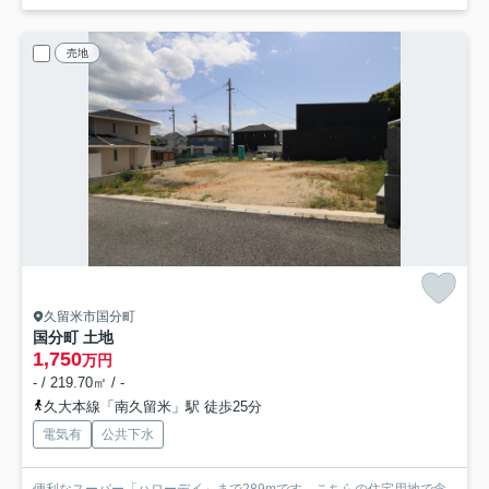
売地
久留米市国分町
国分町 土地
1,750
万円
- / 219.70㎡ / -
久大本線「南久留米」駅 徒歩25分
電気有
公共下水
便利なスーパー「ハローデイ」まで289mです。こちらの住宅用地で念