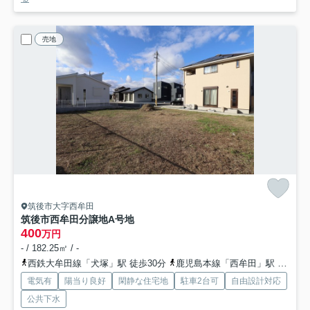
売地
筑後市大字西牟田
筑後市西牟田分譲地
A号地
400
万円
- / 182.25㎡ / -
西鉄大牟田線「犬塚」駅 徒歩30分
鹿児島本線「西牟田」駅 徒歩33分
電気有
陽当り良好
閑静な住宅地
駐車2台可
自由設計対応
公共下水