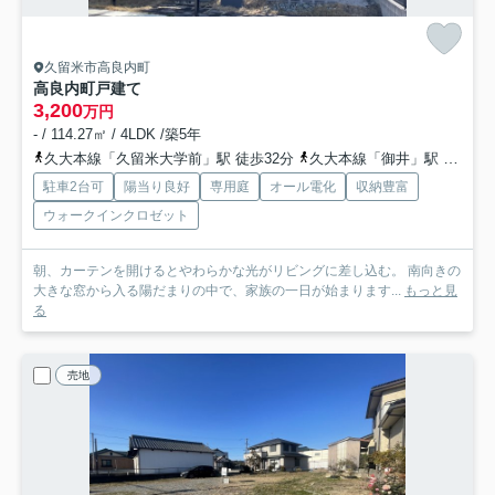
久留米市高良内町
高良内町戸建て
3,200
万円
- / 114.27㎡ / 4LDK /築5年
久大本線「久留米大学前」駅 徒歩32分
久大本線「御井」駅 徒歩40分
駐車2台可
陽当り良好
専用庭
オール電化
収納豊富
ウォークインクロゼット
朝、カーテンを開けるとやわらかな光がリビングに差し込む。 南向きの
大きな窓から入る陽だまりの中で、家族の一日が始まります...
もっと見
る
売地