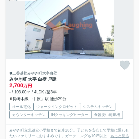
三養基郡みやき町大字白壁
みやき町 大字 白壁 戸建
2,700
万円
- / 103.00㎡ / 4LDK /築3年
長崎本線「中原」駅 徒歩29分
オール電化
ウォークインクロゼット
システムキッチン
カウンターキッチン
IHクッキングヒーター
食器洗い乾燥機
みやき町立北茂安小学校まで徒歩28分。子どもを安心して学校に通わせ
たいファミリーにおすすめです。ガーデニングも10坪以上...
もっと見る