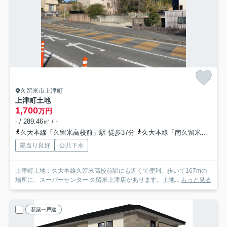
久留米市上津町
上津町土地
1,700
万円
- / 289.46㎡ / -
久大本線「久留米高校前」駅 徒歩37分
久大本線「南久留米」駅 徒歩35分
陽当り良好
公共下水
上津町土地：久大本線久留米高校前駅にも近くて便利。歩いて167mの
場所に、スーパーセンター 久留米上津店があります。土地...
もっと見る
新築一戸建