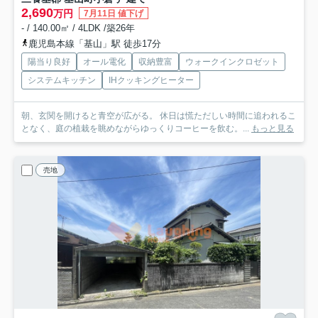
2,690
万円
7月11日 値下げ
- / 140.00㎡ / 4LDK /築26年
鹿児島本線「基山」駅 徒歩17分
陽当り良好
オール電化
収納豊富
ウォークインクロゼット
システムキッチン
IHクッキングヒーター
朝、玄関を開けると青空が広がる。 休日は慌ただしい時間に追われるこ
となく、庭の植栽を眺めながらゆっくりコーヒーを飲む。...
もっと見る
売地