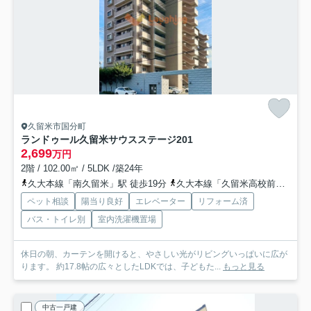
久留米市国分町
ランドゥール久留米サウスステージ
201
2,699
万円
2階 / 102.00㎡ / 5LDK /築24年
久大本線「南久留米」駅 徒歩19分
久大本線「久留米高校前」駅 徒歩22分
ペット相談
陽当り良好
エレベーター
リフォーム済
バス・トイレ別
室内洗濯機置場
休日の朝、カーテンを開けると、やさしい光がリビングいっぱいに広が
ります。 約17.8帖の広々としたLDKでは、子どもた...
もっと見る
中古一戸建