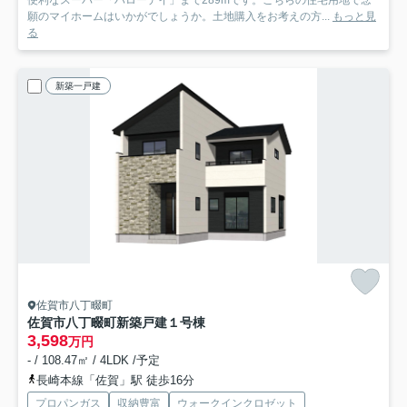
願のマイホームはいかがでしょうか。土地購入をお考えの方...
もっと見
る
新築一戸建
佐賀市八丁畷町
佐賀市八丁畷町新築戸建
１号棟
3,598
万円
- / 108.47㎡ / 4LDK /予定
長崎本線「佐賀」駅 徒歩16分
プロパンガス
収納豊富
ウォークインクロゼット