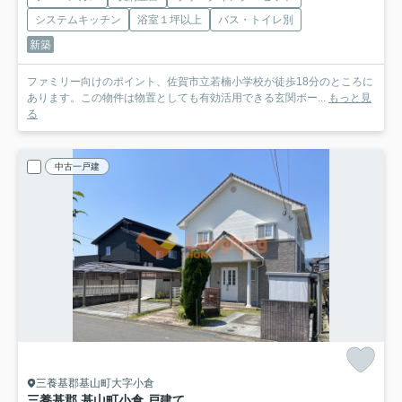
システムキッチン
浴室１坪以上
バス・トイレ別
新築
ファミリー向けのポイント、佐賀市立若楠小学校が徒歩18分のところに
あります。この物件は物置としても有効活用できる玄関ポー...
もっと見
る
中古一戸建
三養基郡基山町大字小倉
三養基郡 基山町小倉 戸建て