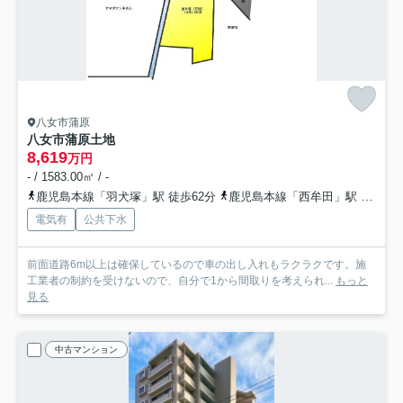
八女市蒲原
八女市蒲原土地
8,619
万円
- / 1583.00㎡ / -
鹿児島本線「羽犬塚」駅 徒歩62分
鹿児島本線「西牟田」駅 徒歩74分
電気有
公共下水
前面道路6m以上は確保しているので車の出し入れもラクラクです。施
工業者の制約を受けないので、自分で1から間取りを考えられ...
もっと
見る
中古マンション