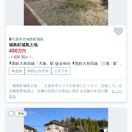
久留米市城島町城島
城島町城島土地
450
万円
- / 424.30㎡ / -
西鉄大牟田線「犬塚」駅 徒歩46分
西鉄大牟田線「三潴」駅 徒歩54分
南道路
閑静な住宅地
公共下水
「城島町城島土地」：久留米市エリアの新居にピッタリ。立地している
近隣商業地域は、近隣の住民の日常品に関する店舗や生活の便...
もっと
見る
売地