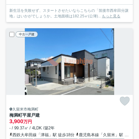
新生活を失敗せず、スタートさせたいならこちらの「筑後市西牟田分譲
地」はいかがでしょうか。土地面積は182.25㎡(公簿)...
もっと見る
中古一戸建
久留米市梅満町
梅満町平屋戸建
3,900
万円
- / 99.37㎡ / 4LDK /築2年
西鉄大牟田線「津福」駅 徒歩18分
鹿児島本線「久留米」駅 徒歩28分