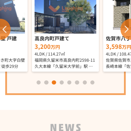
白壁 戸建
高良内町戸建て
佐賀市八丁
3,200
3,598
万円
万
4LDK / 114.27㎡
4LDK / 108.
やき町大字白壁
福岡県久留米市高良内町2598-11
佐賀県佐賀市
徒歩29分
久大本線「久留米大学前」駅 徒歩32分
長崎本線「佐