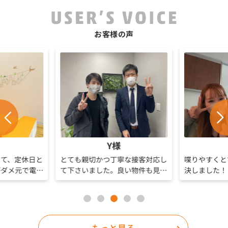
お客様の声
Y様
って、定休日と
とても親切かつ丁寧な接客対応し
喋りやすくと
がダメ元で電話
て下さいました。良い物件も見つ
決しました！
、休みにも関わ
かり、大満足です。次も機会があ
何件も回って
身に話しを聞い
れば部屋選びお願いしたいです。
寧でした！
たまたま出勤さ
の方）
が良かったのも
もっと見る