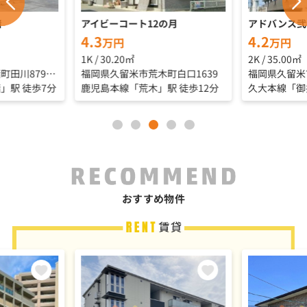
潴
アイビーコート12の月
アドバンス弐
4.3
4.2
万円
万円
1K / 30.20㎡
2K / 35.00㎡
福岡県久留米市三潴町田川879-15
福岡県久留米市荒木町白口1639
」駅 徒歩7分
鹿児島本線「荒木」駅 徒歩12分
久大本線「御
おすすめ物件