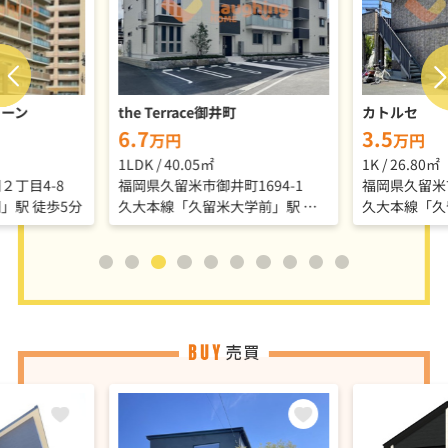
トーン
the Terrace御井町
カトルセ
6.7
3.5
万円
万円
1LDK / 40.05㎡
1K / 26.80㎡
２丁目4-8
福岡県久留米市御井町1694-1
福岡県久留米
」駅 徒歩5分
久大本線「久留米大学前」駅 徒歩9分