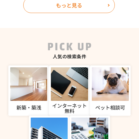
明させていた
もっと見る
LAUGHIN
念にお客様を
係するすべて
になり心から
高いサービス
どの不動産会
きは、是非ラ
米合川店まで
人気の検索条件
せ！！！
インターネット
新築・築浅
ペット相談可
無料