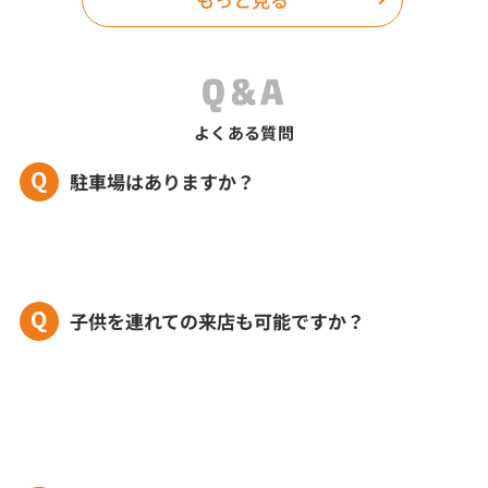
しました。
の方に対応して
子供の安全のこ
慮、部屋の中の
イス、メリット
りやすく伝えて
よくある質問
ではなく、プラ
Q
駐車場はありますか？
などすごく有り
すが、どこでも
当の方で変わる
た。新生活のス
てもらった気持
Q
子供を連れての来店も可能ですか？
ません。
て頂きツイてま
ございます。