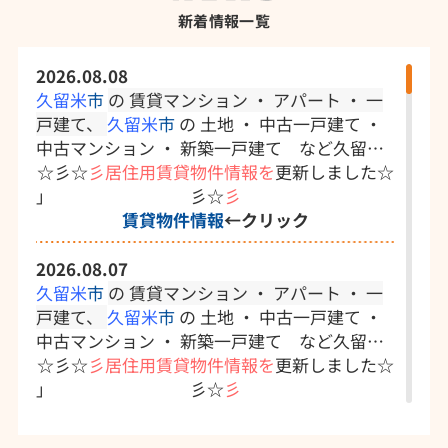
新着情報一覧
2026.08.08
久留米
市
の 賃貸マンション ・ アパート ・ 一
戸建て、
久留米
市
の
土地 ・
中古一戸建て ・
中古マンション ・ 新築一戸建て
など久留米
の
☆彡☆
不動産会社といえば
彡居住用賃貸物件情報を
「
ラフィングHOME
更新しました
☆
」
彡☆
彡
賃貸物件情報
←クリック
2026.08.07
久留米
市
の 賃貸マンション ・ アパート ・ 一
戸建て、
久留米
市
の
土地 ・
中古一戸建て ・
中古マンション ・ 新築一戸建て
など久留米
の
☆彡☆
不動産会社といえば
彡居住用賃貸物件情報を
「
ラフィングHOME
更新しました
☆
」
彡☆
彡
賃貸物件情報
←クリック