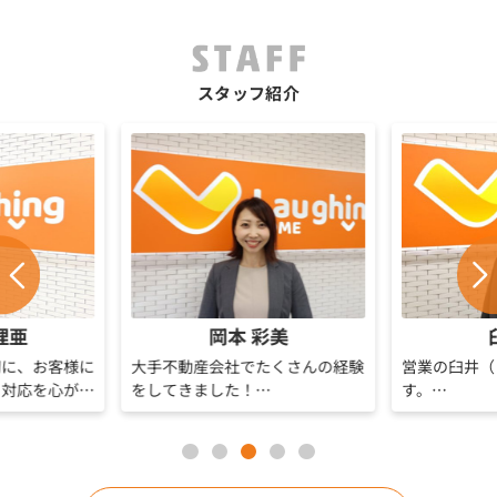
スタッフ紹介
理亜
岡本 彩美
切に、お客様に
大手不動産会社でたくさんの経験
営業の臼井（
る対応を心がけ
をしてきました！
す。
験は浅いです
お客様が安心でわくわくするお部
大手不動産会
寧に向き合いな
屋探しができるようにお手伝いさ
動産会社での
ける存在を目指
せていただきます！
れ久留米で育
まいります。
りも物件、土