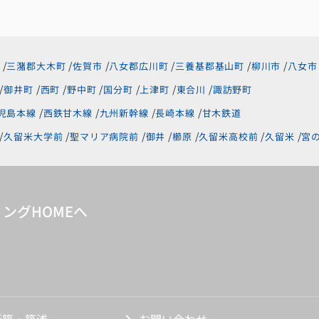
三潴郡大木町
佐賀市
八女郡広川町
三養基郡基山町
柳川市
八女市
御井町
西町
野中町
国分町
上津町
東合川
諏訪野町
児島本線
西鉄甘木線
九州新幹線
長崎本線
甘木鉄道
久留米大学前
聖マリア病院前
御井
櫛原
久留米高校前
久留米
宮
ングHOMEへ