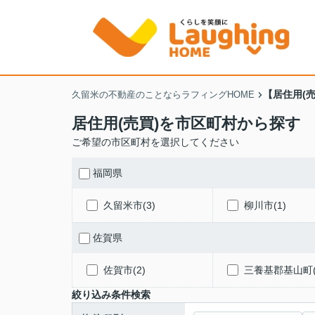
【居住用(
久留米の不動産のことならラフィングHOME
居住用(売買)を市区町村から探す
ご希望の市区町村を選択してください
福岡県
久留米市(3)
柳川市(1)
佐賀県
佐賀市(2)
三養基郡基山町(
絞り込み条件検索