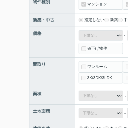
物件種別
マンション
新築・中古
指定しない
新築
中
価格
～
値下げ物件
間取り
ワンルーム
3K/3DK/3LDK
面積
～
土地面積
～