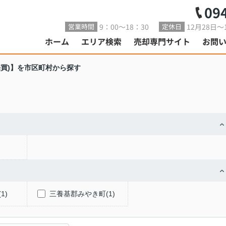
09
9：00～18：30
12月28日～
営業時間
定休日
ホーム
エリア検索
売却専門サイト
お問
売買)】を市区町村から探す
1)
三養基郡みやき町(1)