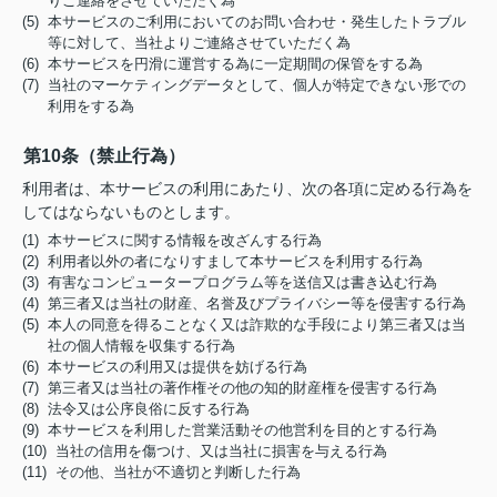
りご連絡をさせていただく為
(5) 本サービスのご利用においてのお問い合わせ・発生したトラブル
等に対して、当社よりご連絡させていただく為
(6) 本サービスを円滑に運営する為に一定期間の保管をする為
(7) 当社のマーケティングデータとして、個人が特定できない形での
利用をする為
第10条（禁止行為）
利用者は、本サービスの利用にあたり、次の各項に定める行為を
してはならないものとします。
(1) 本サービスに関する情報を改ざんする行為
(2) 利用者以外の者になりすまして本サービスを利用する行為
(3) 有害なコンピュータープログラム等を送信又は書き込む行為
(4) 第三者又は当社の財産、名誉及びプライバシー等を侵害する行為
(5) 本人の同意を得ることなく又は詐欺的な手段により第三者又は当
社の個人情報を収集する行為
(6) 本サービスの利用又は提供を妨げる行為
(7) 第三者又は当社の著作権その他の知的財産権を侵害する行為
(8) 法令又は公序良俗に反する行為
(9) 本サービスを利用した営業活動その他営利を目的とする行為
(10) 当社の信用を傷つけ、又は当社に損害を与える行為
(11) その他、当社が不適切と判断した行為