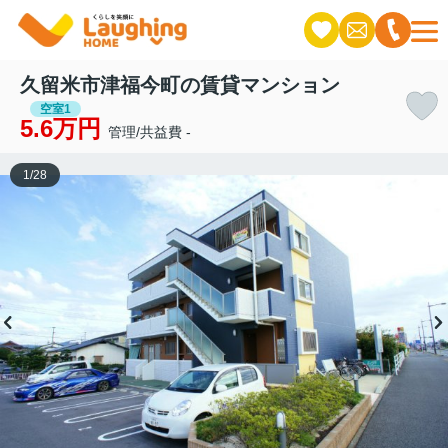
久留米市津福今町の賃貸マンション
空室1
5.6万円
管理/共益費 -
1
/
28