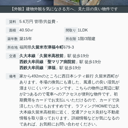
【外観】建物外観を気になさる方へ、見た目の良い物件です
5.6万円 管理/共益費 -
賃料
40.50㎡
1LDK
面積
間取り
築15年
1階/3階建
築年数
所在階
福岡県
久留米市
津福今町
679-3
所在地
久大本線
「
久留米高校前
」駅 徒歩19分
交通
西鉄大牟田線
「
聖マリア病院前
」駅 徒歩19分
西鉄大牟田線
「
津福
」駅 徒歩19分
家から492mのところに西日本シティ銀行 久留米西町が
備考
あります。冬場の換気にも適した、風通しの良い湿気が
溜まりにくいマンションです。こちらの物件は周辺に駅
が2つあるので電車へのアクセスが便利な物件です。初
期費用をカードでお支払いいただけるので、カードで決
済したい方にもおすすめです。ラフィングHOMEでは久
大本線久留米高校前に近く、交通アクセス良好な不動産
情報を取り扱っております。詳細情報などが気になるの
であれば、お気軽にお問い合わせください。