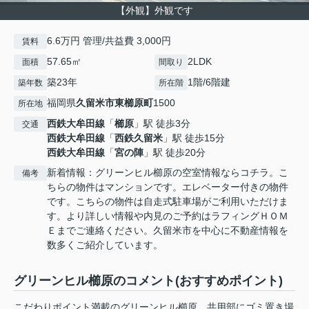
【外観】外観です
6.6万円 管理/共益費 3,000円
賃料
57.65㎡
2LDK
面積
間取り
築23年
1階/6階建
築年数
所在階
福岡県
久留米市
東櫛原町
1500
所在地
西鉄大牟田線
「
櫛原
」駅 徒歩3分
交通
西鉄大牟田線
「
西鉄久留米
」駅 徒歩15分
西鉄大牟田線
「
宮の陣
」駅 徒歩20分
新着情報：グリーンヒル櫛原の空室情報ならコチラ。こ
備考
ちらの物件はマンションです。エレベーター付きの物件
です。こちらの物件は自走式駐車場がご利用いただけま
す。より詳しい情報や内見のご予約はラフィングＨＯＭ
Ｅまでご連絡ください。久留米市を中心に不動産情報を
数多くご紹介しています。
グリーンヒル櫛原のコメント(おすすめポイント)
こだわりポイント満載のグリーンヒル櫛原。共用部にゴミ置き場