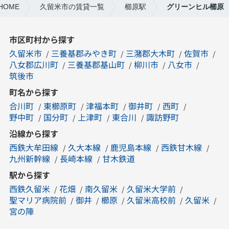
OME
久留米市の賃貸一覧
櫛原駅
グリーンヒル櫛原
市区町村から探す
久留米市
三養基郡みやき町
三潴郡大木町
佐賀市
八女郡広川町
三養基郡基山町
柳川市
八女市
筑後市
町名から探す
合川町
東櫛原町
津福本町
御井町
西町
野中町
国分町
上津町
東合川
諏訪野町
沿線から探す
西鉄大牟田線
久大本線
鹿児島本線
西鉄甘木線
九州新幹線
長崎本線
甘木鉄道
駅から探す
西鉄久留米
花畑
南久留米
久留米大学前
聖マリア病院前
御井
櫛原
久留米高校前
久留米
宮の陣