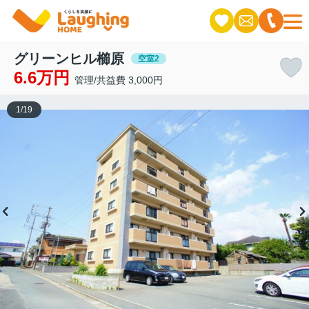
グリーンヒル櫛原
空室2
6.6万円
管理/共益費 3,000円
1
/
19