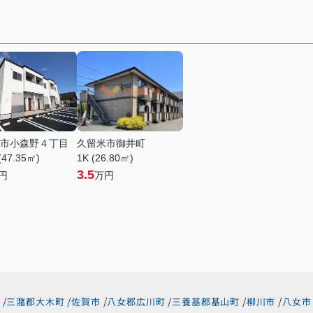
市小森野４丁目
久留米市御井町
(47.35㎡)
1K (26.80㎡)
3.5
円
万円
三潴郡大木町
佐賀市
八女郡広川町
三養基郡基山町
柳川市
八女市