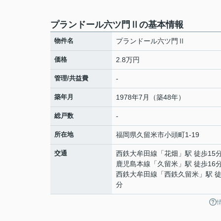
プランドール六ツ門Ⅱの基本情報
物件名
プランドール六ツ門Ⅱ
価格
2.8万円
管理/共益費
-
築年月
1978年7月（築48年）
総戸数
-
所在地
福岡県
久留米市
小頭町
1-19
交通
西鉄大牟田線
「
花畑
」駅 徒歩15
鹿児島本線
「
久留米
」駅 徒歩16
西鉄大牟田線
「
西鉄久留米
」駅 徒
分