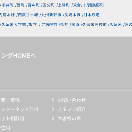
御井町
西町
野中町
国分町
上津町
東合川
諏訪野町
児島本線
西鉄甘木線
九州新幹線
長崎本線
甘木鉄道
久留米大学前
聖マリア病院前
御井
櫛原
久留米高校前
久留米
宮
ングHOMEへ
新築・築浅
お問い合わせ
インターネット無料
スタッフ紹介
ペット相談可
お客様の声
居住用