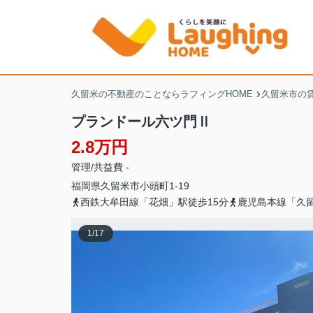
久留米の不動産のことならラフィングHOME
久留米市の
プランドール六ツ門Ⅱ
2.8万円
管理/共益費 -
福岡県
久留米市
小頭町
1-19
西鉄大牟田線「花畑」駅徒歩15分
鹿児島本線「久留
1
/
17