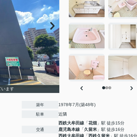
ています
1978年7月(築48年)
築年
近隣
駐車
西鉄大牟田線
「
花畑
」駅 徒歩15分
鹿児島本線
「
久留米
」駅 徒歩16分
交通
西鉄大牟田線
「
西鉄久留米
」駅 徒歩16