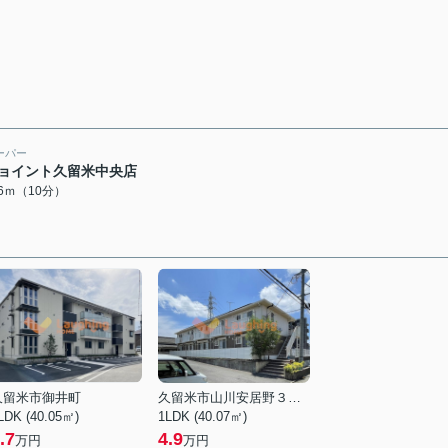
ーパー
ョイント久留米中央店
26ｍ（10分）
久留米市御井町
久留米市山川安居野３丁目
LDK (40.05㎡)
1LDK (40.07㎡)
.7
4.9
万円
万円