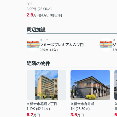
302
6.95坪 (23.00㎡)
2.8
万円(4028.78円/坪)
周辺施設
スーパー
ス
マミーズプレミアム六ツ門
ジ
289ｍ（4分）
7
近隣の物件
久留米市花畑２丁目
久留米市御井町
1LDK (42.14㎡)
1K (26.80㎡)
1
6.2
3.5
6
万円
万円