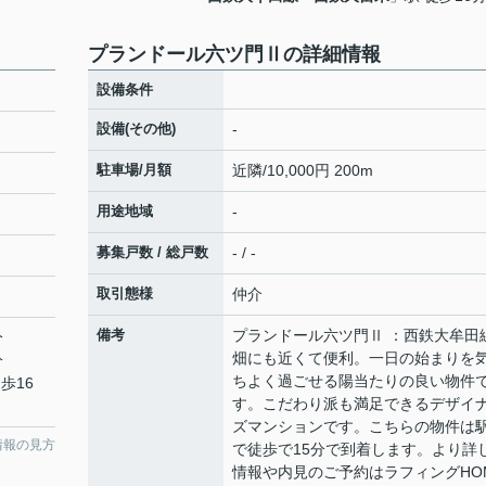
プランドール六ツ門Ⅱの詳細情報
設備条件
設備(その他)
-
駐車場/月額
近隣/10,000円 200m
用途地域
-
募集戸数 / 総戸数
- / -
取引態様
仲介
備考
プランドール六ツ門Ⅱ ：西鉄大牟田
分
畑にも近くて便利。一日の始まりを
分
ちよく過ごせる陽当たりの良い物件
歩16
す。こだわり派も満足できるデザイ
ズマンションです。こちらの物件は
情報の見方
で徒歩で15分で到着します。より詳
情報や内見のご予約はラフィングHO