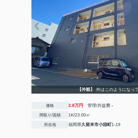
【外観】
外はこのようになっ
2.8万円
管理/共益費
-
価格
1K/23.00㎡
間取り/面積
福岡県
久留米市
小頭町
1-19
所在地