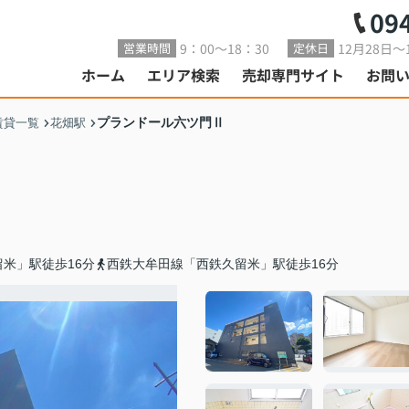
09
9：00～18：30
12月28日～
営業時間
定休日
ホーム
エリア検索
売却専門サイト
お問
プランドール六ツ門Ⅱ
賃貸一覧
花畑駅
米」駅徒歩16分
西鉄大牟田線「西鉄久留米」駅徒歩16分