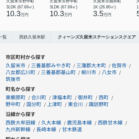
久留米市野中町
久留米市野中町
久留米市御井町
3LDK (67.69㎡)
3LDK (67.69㎡)
1K (26.80㎡)
1
10.3
10.3
3.5
万円
万円
万円
一覧
西鉄久留米駅
クィーンズ久留米ステーションスクエア
市区町村から探す
久留米市
三養基郡みやき町
三潴郡大木町
佐賀市
八女郡広川町
三養基郡基山町
柳川市
八女市
筑後市
町名から探す
東櫛原町
合川町
津福本町
御井町
西町
野中町
国分町
上津町
東合川
諏訪野町
沿線から探す
西鉄大牟田線
久大本線
鹿児島本線
西鉄甘木線
九州新幹線
長崎本線
甘木鉄道
駅から探す