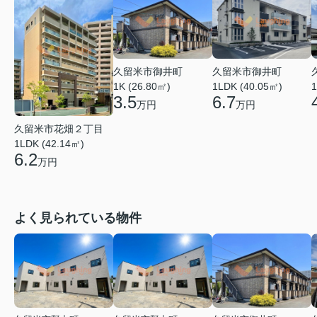
久留米市御井町
久留米市御井町
1LDK (40.05㎡)
1K (26.80㎡)
1
6.7
3.5
万円
万円
久留米市花畑２丁目
1LDK (42.14㎡)
6.2
万円
よく見られている物件