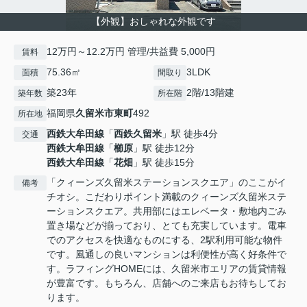
【外観】おしゃれな外観です
12万円～12.2万円 管理/共益費 5,000円
賃料
75.36㎡
3LDK
面積
間取り
築23年
2階/13階建
築年数
所在階
福岡県
久留米市
東町
492
所在地
西鉄大牟田線
「
西鉄久留米
」駅 徒歩4分
交通
西鉄大牟田線
「
櫛原
」駅 徒歩12分
西鉄大牟田線
「
花畑
」駅 徒歩15分
「クィーンズ久留米ステーションスクエア」のここがイ
備考
チオシ。こだわりポイント満載のクィーンズ久留米ステ
ーションスクエア。共用部にはエレベータ・敷地内ごみ
置き場などが揃っており、とても充実しています。電車
でのアクセスを快適なものにする、2駅利用可能な物件
です。風通しの良いマンションは利便性が高く好条件で
す。ラフィングHOMEには、久留米市エリアの賃貸情報
が豊富です。もちろん、店舗へのご来店もお待ちしてお
ります。