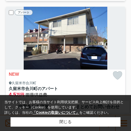
アパート
NEW
久留米市合川町
久留米市合川町のアパート
4.5
万円
管理/共益費-
1階 / 47.90㎡ / 2LDK /築31年
当サイトでは、お客様の当サイト利用状況把握、サービス向上検討を目的と
検索条件を変更
まとめてお問い合わせ
西鉄大牟田線「西鉄久留米」駅 徒歩17分
西鉄大牟田線「櫛原」駅 徒歩18分
して、クッキー（Cookie）を使用しています。
詳しくは、当社の
「Cookieの取扱いについて」
をご確認ください。
バス・トイレ別
室内洗濯機置場
エアコン
バルコニー
メールでお問い合わせ
閉じる
フローリング
電気有
敷礼0