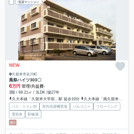
賃貸マンション
NEW
久留米市合川町
風祭ハイツ
303〇
6
万円
管理/共益費-
3階 / 69.21㎡ / 3LDK /築27年
久大本線「久留米大学前」駅 徒歩10分
久大本線「南久留米」駅 徒歩27分
バス・トイレ別
室内洗濯機置場
バルコニー
フローリング
電気有
駐輪場
敷0