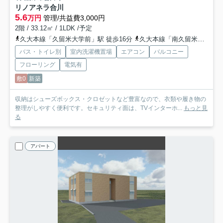
リノアネラ合川
5.6
万円
管理/共益費3,000円
2階 / 33.12㎡ / 1LDK /予定
久大本線「久留米大学前」駅 徒歩16分
久大本線「南久留米」駅 徒歩20分
バス・トイレ別
室内洗濯機置場
エアコン
バルコニー
フローリング
電気有
敷0
新築
収納はシューズボックス・クロゼットなど豊富なので、衣類や履き物の
整理がしやすく便利です。セキュリティ面は、TVインターホ...
もっと見
る
アパート