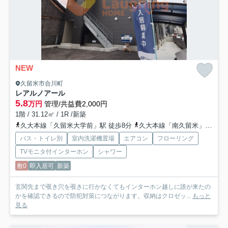
NEW
久留米市合川町
レアルノアール
5.8
万円
管理/共益費2,000円
1階 / 31.12㎡ / 1R /新築
久大本線「久留米大学前」駅 徒歩8分
久大本線「南久留米」駅 徒歩24分
バス・トイレ別
室内洗濯機置場
エアコン
フローリング
TVモニタ付インターホン
シャワー
敷0
即入居可
新築
玄関先まで覗き穴を覗きに行かなくてもインターホン越しに誰が来たの
かを確認できるので防犯対策につながります。収納はクロゼッ...
もっと
見る