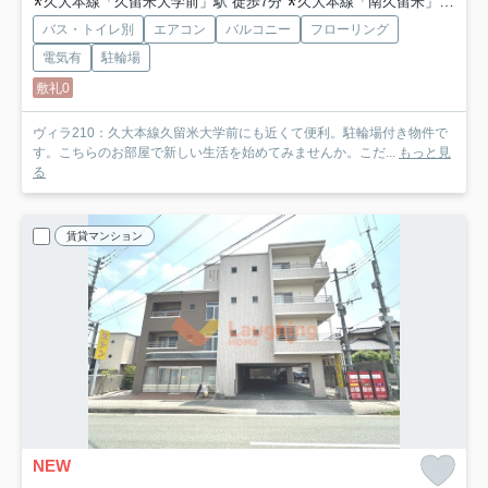
久大本線「久留米大学前」駅 徒歩7分
久大本線「南久留米」駅 徒歩26分
バス・トイレ別
エアコン
バルコニー
フローリング
電気有
駐輪場
敷礼0
ヴィラ210：久大本線久留米大学前にも近くて便利。駐輪場付き物件で
す。こちらのお部屋で新しい生活を始めてみませんか。こだ...
もっと見
る
賃貸マンション
NEW