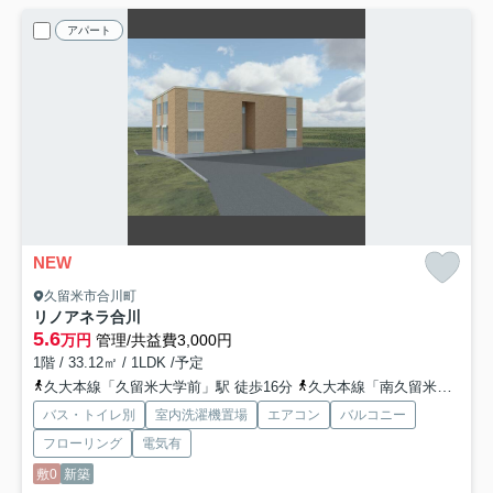
アパート
NEW
久留米市合川町
リノアネラ合川
5.6
万円
管理/共益費3,000円
1階 / 33.12㎡ / 1LDK /予定
久大本線「久留米大学前」駅 徒歩16分
久大本線「南久留米」駅 徒歩20分
バス・トイレ別
室内洗濯機置場
エアコン
バルコニー
フローリング
電気有
敷0
新築