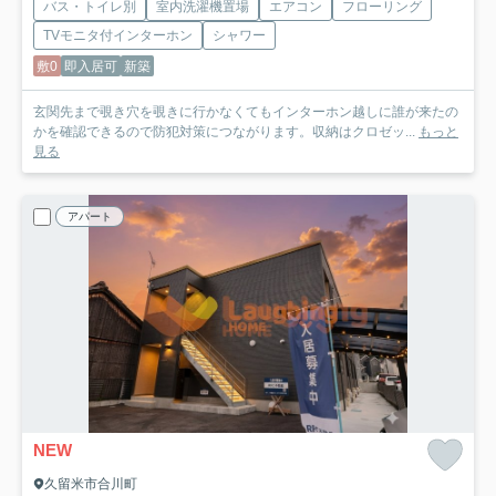
バス・トイレ別
室内洗濯機置場
エアコン
フローリング
TVモニタ付インターホン
シャワー
敷0
即入居可
新築
玄関先まで覗き穴を覗きに行かなくてもインターホン越しに誰が来たの
かを確認できるので防犯対策につながります。収納はクロゼッ...
もっと
見る
アパート
NEW
久留米市合川町