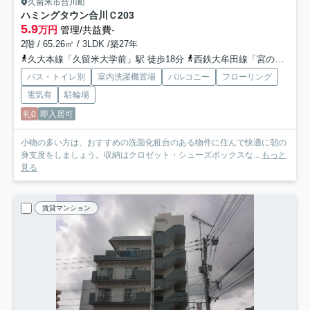
久留米市合川町
ハミングタウン合川
Ｃ203
5.9
万円
管理/共益費-
2階 / 65.26㎡ / 3LDK /築27年
久大本線「久留米大学前」駅 徒歩18分
西鉄大牟田線「宮の陣」駅 徒歩30分
バス・トイレ別
室内洗濯機置場
バルコニー
フローリング
電気有
駐輪場
礼0
即入居可
小物の多い方は、おすすめの洗面化粧台のある物件に住んで快適に朝の
身支度をしましょう。収納はクロゼット・シューズボックスな...
もっと
見る
賃貸マンション