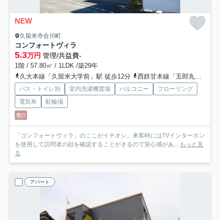
NEW
久留米市合川町
コンフォートヴィラ
5.3
万円
管理/共益費-
1階 / 57.80㎡ / 1LDK /築29年
久大本線「久留米大学前」駅 徒歩12分
西鉄甘木線「五郎丸」駅 徒歩44分
バス・トイレ別
室内洗濯機置場
バルコニー
フローリング
電気有
駐輪場
敷0
「コンフォートヴィラ」のここがイチオシ。来客時にはTVインターホン
を使用して訪問者の顔を確認することがきるので安心感があ...
もっと見
る
アパート