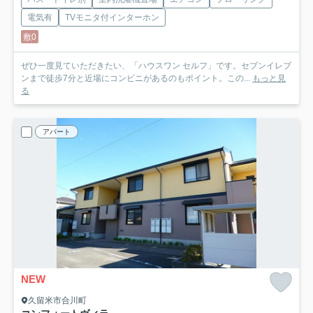
電気有
TVモニタ付インターホン
敷0
ぜひ一度見ていただきたい、「ハウスワン セルフ」です。セブンイレブ
ンまで徒歩7分と近場にコンビニがあるのもポイント。この...
もっと見
る
アパート
NEW
久留米市合川町