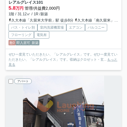
レアルグレイス
101
5.8
万円
管理/共益費2,000円
1階 / 31.12㎡ / 1R /新築
久大本線「久留米大学前」駅 徒歩8分
久大本線「南久留米」駅 徒歩22分
バス・トイレ別
室内洗濯機置場
エアコン
バルコニー
フローリング
電気有
敷0
即入居可
新築
ぜひ一度見ていただきたい、「レアルグレイス」です。ぜひ一度見てい
ただきたい、「レアルグレイス」です。収納はクロゼット・玄...
もっと
見る
アパート