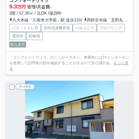
コンフォートヴィラ
5.3
万円
管理/共益費-
2階 / 57.30㎡ / 1LDK /築29年
久大本線「久留米大学前」駅 徒歩12分
西鉄甘木線「五郎丸」駅 徒歩44分
バス・トイレ別
室内洗濯機置場
バルコニー
フローリング
電気有
駐輪場
即入居可
「コンフォートヴィラ」のここがイチオシ。来客時にはTVインターホン
を使用して訪問者の顔を確認することがきるので安心感があ...
もっと見
る
アパート