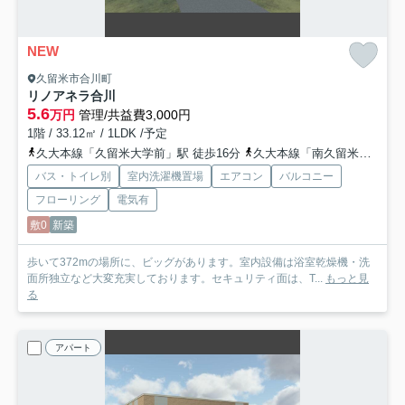
NEW
久留米市合川町
リノアネラ合川
5.6
万円
管理/共益費3,000円
1階 / 33.12㎡ / 1LDK /予定
久大本線「久留米大学前」駅 徒歩16分
久大本線「南久留米」駅 徒歩20分
バス・トイレ別
室内洗濯機置場
エアコン
バルコニー
フローリング
電気有
敷0
新築
歩いて372mの場所に、ビッグがあります。室内設備は浴室乾燥機・洗
面所独立など大変充実しております。セキュリティ面は、T...
もっと見
る
アパート