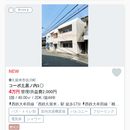
アパート
NEW
久留米市合川町
コーポ土居ノ内
1〇
4
万円
管理/共益費2,000円
1階 / 40.00㎡ / 2DK /築44年
西鉄大牟田線「西鉄久留米」駅 徒歩17分
西鉄大牟田線「櫛原」駅 徒歩18分
バス・トイレ別
室内洗濯機置場
バルコニー
フローリング
電気有
シャワー
敷礼0