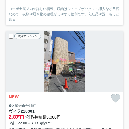
コーポ土居ノ内の詳しい情報。収納はシューズボックス・押入など豊富
なので、衣類や履き物の整理がしやすく便利です。化粧品や洗...
もっと
見る
賃貸マンション
NEW
久留米市合川町
ヴィラ210
301
2.8
万円
管理/共益費3,000円
3階 / 22.00㎡ / 1K /築42年