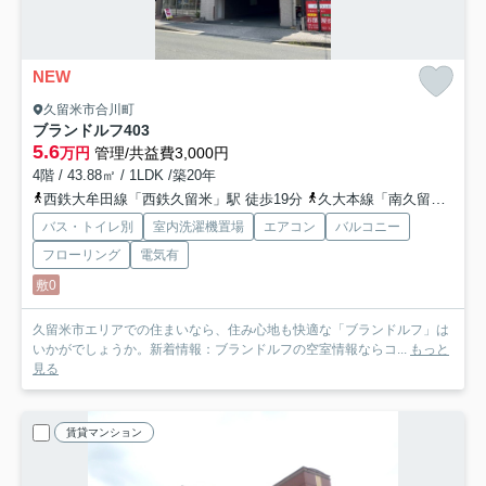
NEW
久留米市合川町
ブランドルフ
403
5.6
万円
管理/共益費3,000円
4階 / 43.88㎡ / 1LDK /築20年
西鉄大牟田線「西鉄久留米」駅 徒歩19分
久大本線「南久留米」駅 徒歩20分
バス・トイレ別
室内洗濯機置場
エアコン
バルコニー
フローリング
電気有
敷0
久留米市エリアでの住まいなら、住み心地も快適な「ブランドルフ」は
いかがでしょうか。新着情報：ブランドルフの空室情報ならコ...
もっと
見る
賃貸マンション