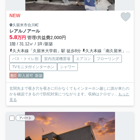
NEW
久留米市合川町
レアルノアール
5.8
万円
管理/共益費2,000円
1階 / 31.12㎡ / 1R /新築
久大本線「久留米大学前」駅 徒歩8分
久大本線「南久留米」駅 徒歩24分
バス・トイレ別
室内洗濯機置場
エアコン
フローリング
TVモニタ付インターホン
シャワー
敷0
即入居可
新築
玄関先まで覗き穴を覗きに行かなくてもインターホン越しに誰が来たの
かを確認できるので防犯対策につながります。収納はクロゼッ...
もっと
見る
アパート