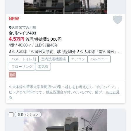
NEW
久留米市合川町
合川ハイツ
403
4.5
万円
管理/共益費3,000円
4階 / 40.00㎡ / 1LDK /築46年
久大本線「久留米大学前」駅 徒歩9分
久大本線「南久留米」駅 徒歩22分
バス・トイレ別
室内洗濯機置場
エアコン
バルコニー
フローリング
電気有
敷0
久大本線久留米大学前周辺への引っ越しをお考えなら「合川ハイツ」。
ビッグまで369mです。独立洗面台が付いているので、歯ブ...
もっと見
る
賃貸マンション