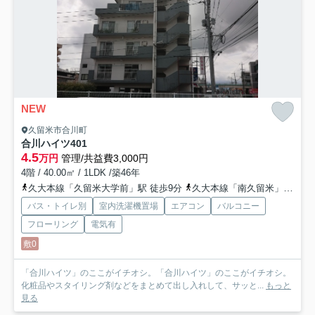
NEW
久留米市合川町
合川ハイツ
401
4.5
万円
管理/共益費3,000円
4階 / 40.00㎡ / 1LDK /築46年
久大本線「久留米大学前」駅 徒歩9分
久大本線「南久留米」駅 徒歩22分
バス・トイレ別
室内洗濯機置場
エアコン
バルコニー
フローリング
電気有
敷0
「合川ハイツ」のここがイチオシ。「合川ハイツ」のここがイチオシ。
化粧品やスタイリング剤などをまとめて出し入れして、サッと...
もっと
見る