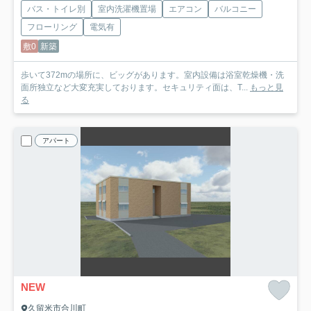
バス・トイレ別
室内洗濯機置場
エアコン
バルコニー
フローリング
電気有
敷0
新築
歩いて372mの場所に、ビッグがあります。室内設備は浴室乾燥機・洗
面所独立など大変充実しております。セキュリティ面は、T...
もっと見
る
アパート
NEW
久留米市合川町