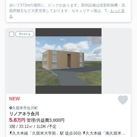
歩いて372mの場所に、ビッグがあります。室内設備は浴室乾燥機・洗
面所独立など大変充実しております。セキュリティ面は、T...
もっと見
る
アパート
NEW
久留米市合川町
リノアネラ合川
5.6
万円
管理/共益費3,000円
1階 / 33.12㎡ / 1LDK /予定
久大本線「久留米大学前」駅 徒歩16分
久大本線「南久留米」駅 徒歩20分