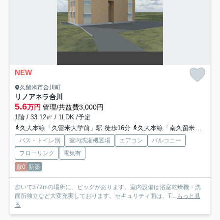
NEW
久留米市合川町
リノアネラ合川
5.6
万円
管理/共益費3,000円
1階 / 33.12㎡ / 1LDK /予定
久大本線「久留米大学前」駅 徒歩16分
久大本線「南久留米」駅 徒歩20分
バス・トイレ別
室内洗濯機置場
エアコン
バルコニー
フローリング
電気有
敷0
新築
歩いて372mの場所に、ビッグがあります。室内設備は浴室乾燥機・洗
面所独立など大変充実しております。セキュリティ面は、T...
もっと見
る