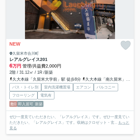
NEW
久留米市合川町
レアルグレイス
201
6
万円
管理/共益費2,000円
2階 / 31.12㎡ / 1R /新築
久大本線「久留米大学前」駅 徒歩8分
久大本線「南久留米」駅 徒歩22分
バス・トイレ別
室内洗濯機置場
エアコン
バルコニー
フローリング
電気有
敷0
即入居可
新築
ぜひ一度見ていただきたい、「レアルグレイス」です。ぜひ一度見てい
ただきたい、「レアルグレイス」です。収納はクロゼット・玄...
もっと
見る