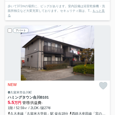
歩いて372mの場所に、ビッグがあります。室内設備は浴室乾燥機・洗
面所独立など大変充実しております。セキュリティ面は、T...
もっと見
る
アパート
NEW
久留米市合川町
ハミングタウン合川
B101
5.5
万円
管理/共益費-
1階 / 52.59㎡ / 2LDK /築27年
久大本線「久留米大学前」駅 徒歩18分
西鉄大牟田線「宮の陣」駅 徒歩30分