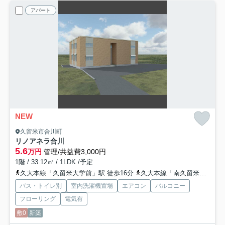
アパート
NEW
久留米市合川町
リノアネラ合川
5.6
万円
管理/共益費3,000円
1階 / 33.12㎡ / 1LDK /予定
久大本線「久留米大学前」駅 徒歩16分
久大本線「南久留米」駅 徒歩20分
バス・トイレ別
室内洗濯機置場
エアコン
バルコニー
フローリング
電気有
敷0
新築