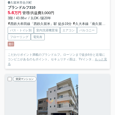
久留米市合川町
ブランドルフ
310
5.6
万円
管理/共益費3,000円
3階 / 43.88㎡ / 1LDK /築20年
西鉄大牟田線「西鉄久留米」駅 徒歩19分
久大本線「南久留米」駅 徒歩20分
バス・トイレ別
室内洗濯機置場
エアコン
バルコニー
フローリング
電気有
敷0
こだわりポイント満載のブランドルフ。ローソンまで徒歩6分と近場に
コンビニがあるのもポイント。セキュリティ面は、TVインタ...
もっと見
る
賃貸マンション