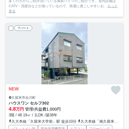
多くの方からご好評頂いている風祭ハイツのご紹介です。室内設備は
CATV・洗面台などが揃っているので、快適に過ごしやすいお...
もっと
見る
アパート
NEW
久留米市合川町
ハウスワン セルフ
302
4.8
万円
管理/共益費1,000円
3階 / 48.19㎡ / 1LDK /築38年
久大本線「久留米大学前」駅 徒歩10分
久大本線「南久留米」駅 徒歩25分
バス・トイレ別
室内洗濯機置場
エアコン
フローリング