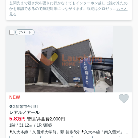
玄関先まで覗き穴を覗きに行かなくてもインターホン越しに誰が来たの
かを確認できるので防犯対策につながります。収納はクロゼッ...
もっと
見る
アパート
NEW
久留米市合川町
レアルノアール
5.8
万円
管理/共益費2,000円
1階 / 31.12㎡ / 1R /新築
久大本線「久留米大学前」駅 徒歩8分
久大本線「南久留米」駅 徒歩24分