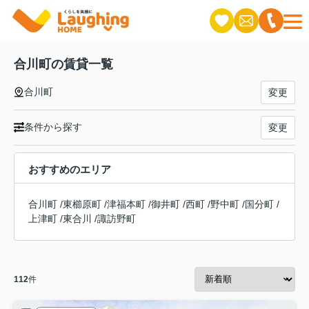
合川町の賃貸一覧
合川町
変更
条件から探す
変更
おすすめのエリア
合川町
/
東櫛原町
/
津福本町
/
御井町
/
西町
/
野中町
/
国分町
/
上津町
/
東合川
/
諏訪野町
112
件