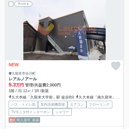
アパート
NEW
久留米市合川町
レアルノアール
5.3
万円
管理/共益費2,000円
1階 / 31.12㎡ / 1R /新築
久大本線「久留米大学前」駅 徒歩8分
久大本線「南久留米」駅 徒歩24分
バス・トイレ別
室内洗濯機置場
エアコン
フローリング
TVモニタ付インターホン
シャワー
敷0
即入居可
新築