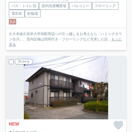
バス・トイレ別
室内洗濯機置場
バルコニー
フローリング
電気有
駐輪場
礼0
久大本線久留米大学前駅周辺への引っ越しをお考えなら「ハミングタウ
ン合川」。室内設備は照明付き・フローリングなど充実した設...
もっと
見る
アパート
NEW