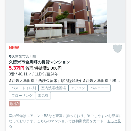
NEW
久留米市合川町
久留米市合川町の賃貸マンション
5.3
万円
管理/共益費2,000円
3階 / 40.11㎡ / 1LDK /築24年
西鉄大牟田線「西鉄久留米」駅 徒歩19分
西鉄大牟田線「櫛原」駅 徒歩21分
バス・トイレ別
室内洗濯機置場
エアコン
バルコニー
フローリング
電気有
敷礼0
室内設備はエアコン・BSなど豊富に揃っており、過ごしやすいお部屋に
なっております。こちらのマンションでは初期費用をカード...
もっと見
る