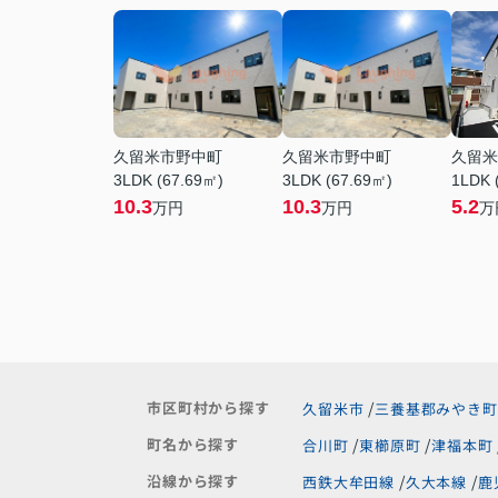
久留米市野中町
久留米市野中町
久留米
3LDK (67.69㎡)
3LDK (67.69㎡)
1LDK 
10.3
10.3
5.2
万円
万円
万
市区町村から探す
久留米市
三養基郡みやき町
町名から探す
合川町
東櫛原町
津福本町
沿線から探す
西鉄大牟田線
久大本線
鹿