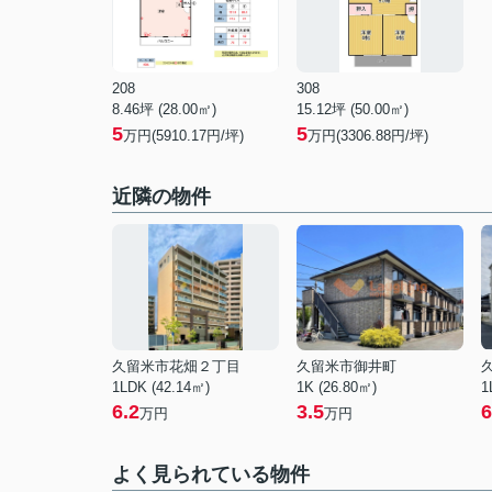
208
308
8.46坪 (28.00㎡)
15.12坪 (50.00㎡)
5
5
万円(5910.17円/坪)
万円(3306.88円/坪)
近隣の物件
久留米市花畑２丁目
久留米市御井町
1LDK (42.14㎡)
1K (26.80㎡)
1
6.2
3.5
6
万円
万円
よく見られている物件