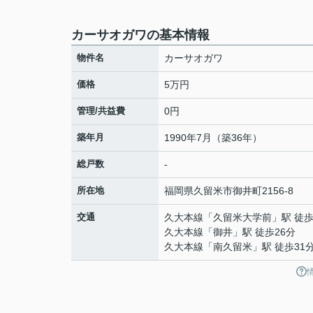
カーサオガワの基本情報
物件名
カーサオガワ
価格
5万円
管理/共益費
0円
築年月
1990年7月（築36年）
総戸数
-
所在地
福岡県
久留米市
御井町
2156-8
交通
久大本線
「
久留米大学前
」駅 徒歩
久大本線
「
御井
」駅 徒歩26分
久大本線
「
南久留米
」駅 徒歩31