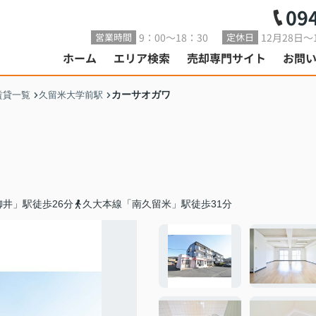
09
9：00～18：30
12月28日～
営業時間
定休日
ホーム
エリア検索
売却専門サイト
お問
カーサオガワ
賃貸一覧
久留米大学前駅
井」駅徒歩26分
久大本線「南久留米」駅徒歩31分