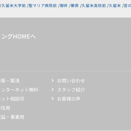
久留米大学前
聖マリア病院前
御井
櫛原
久留米高校前
久留米
宮
ングHOMEへ
新築・築浅
お問い合わせ
インターネット無料
スタッフ紹介
ペット相談可
お客様の声
居住用
収益・事業用