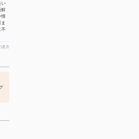
良い
新鮮
い情
Eま
に不
。
の見方
グ