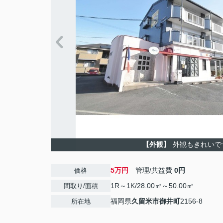
【外観】
外観もきれいで
5万円
管理/共益費
0円
価格
1R～1K/28.00㎡～50.00㎡
間取り/面積
福岡県
久留米市
御井町
2156-8
所在地