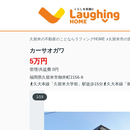
久留米の不動産のことならラフィングHOME
久留米市の
カーサオガワ
5万円
管理/共益費 0円
福岡県
久留米市
御井町
2156-8
久大本線「久留米大学前」駅徒歩15分
久大本線「御
1
/
19