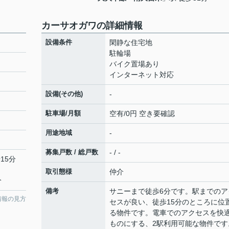
カーサオガワの詳細情報
設備条件
閑静な住宅地
駐輪場
バイク置場あり
インターネット対応
設備(その他)
-
駐車場/月額
空有/0円 空き要確認
用途地域
-
募集戸数 / 総戸数
- / -
15分
取引態様
仲介
分
備考
サニーまで徒歩6分です。駅までのア
情報の見方
セスが良い、徒歩15分のところに位
る物件です。電車でのアクセスを快
ものにする、2駅利用可能な物件です