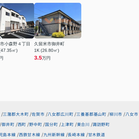
市小森野４丁目
久留米市御井町
(47.35㎡)
1K (26.80㎡)
3.5
円
万円
三潴郡大木町
佐賀市
八女郡広川町
三養基郡基山町
柳川市
八女市
御井町
西町
野中町
国分町
上津町
東合川
諏訪野町
児島本線
西鉄甘木線
九州新幹線
長崎本線
甘木鉄道