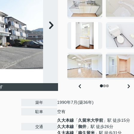
す
1990年7月(築36年)
築年
空有
駐車
久大本線
「
久留米大学前
」駅 徒歩15分
久大本線
「
御井
」駅 徒歩26分
交通
久大本線
「
南久留米
」駅 徒歩31分