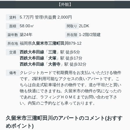
【外観】
5.7万円 管理/共益費 2,000円
賃料
58.00㎡
2LDK
面積
間取り
築24年
1-2階/2階建
築年数
所在階
福岡県
久留米市
三潴町田川
879-12
所在地
西鉄大牟田線
「
三潴
」駅 徒歩5分
交通
西鉄大牟田線
「
犬塚
」駅 徒歩17分
西鉄大牟田線
「
大善寺
」駅 徒歩32分
クレジットカードで初期費用をお支払いいただける物件
備考
です。2駅利用可能なアクセスの良いアパートです。こ
ちらは自走式駐車場付きの物件です。道が平坦だと買い
物も快適にできますね。久留米市の物件が気になったの
であれば、ラフィングＨＯＭＥまでお問い合わせ下さ
い。内覧のご予約なども承っております。
久留米市三潴町田川のアパートのコメント(おすす
めポイント)