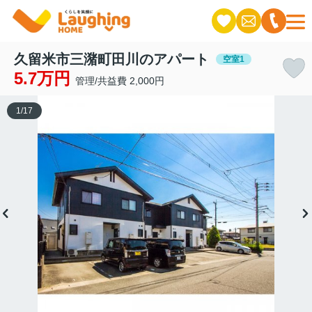
久留米市三潴町田川のアパート
空室1
5.7万円
管理/共益費 2,000円
1
/
17