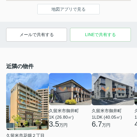
地図アプリで見る
メールで共有する
LINEで共有する
近隣の物件
久留米市御井町
久留米市御井町
1LDK (40.05㎡)
1K (26.80㎡)
1
6.7
3.5
万円
万円
久留米市花畑２丁目