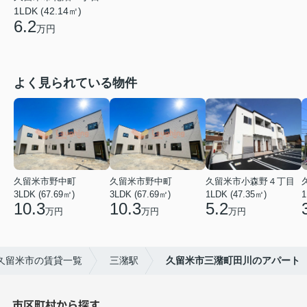
1LDK (42.14㎡)
6.2
万円
よく見られている物件
久留米市野中町
久留米市野中町
久留米市小森野４丁目
3LDK (67.69㎡)
3LDK (67.69㎡)
1LDK (47.35㎡)
1
10.3
10.3
5.2
万円
万円
万円
久留米市の賃貸一覧
三潴駅
久留米市三潴町田川のアパート
市区町村から探す