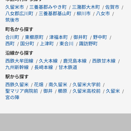
久留米市
三養基郡みやき町
三潴郡大木町
佐賀市
八女郡広川町
三養基郡基山町
柳川市
八女市
筑後市
町名から探す
合川町
東櫛原町
津福本町
御井町
野中町
西町
国分町
上津町
東合川
諏訪野町
沿線から探す
西鉄大牟田線
久大本線
鹿児島本線
西鉄甘木線
九州新幹線
長崎本線
甘木鉄道
駅から探す
西鉄久留米
花畑
南久留米
久留米大学前
聖マリア病院前
御井
櫛原
久留米高校前
久留米
宮の陣