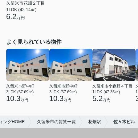
久留米市花畑２丁目
1LDK (42.14㎡)
6.2
万円
よく見られている物件
久留米市野中町
久留米市野中町
久留米市小森野４丁目
3LDK (67.69㎡)
3LDK (67.69㎡)
1LDK (47.35㎡)
1
10.3
10.3
5.2
万円
万円
万円
ングHOME
久留米市の賃貸一覧
花畑駅
佐々木ビル