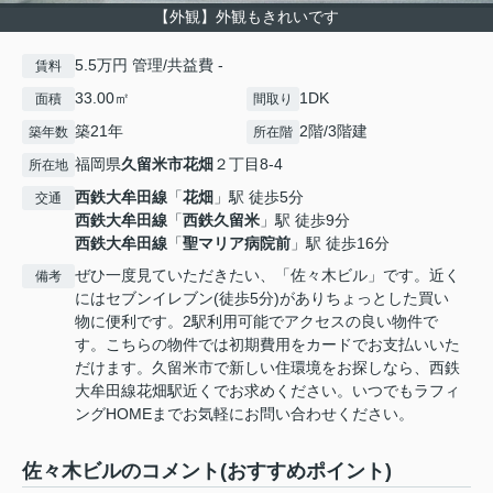
【外観】外観もきれいです
5.5万円 管理/共益費 -
賃料
33.00㎡
1DK
面積
間取り
築21年
2階/3階建
築年数
所在階
福岡県
久留米市
花畑
２丁目8-4
所在地
西鉄大牟田線
「
花畑
」駅 徒歩5分
交通
西鉄大牟田線
「
西鉄久留米
」駅 徒歩9分
西鉄大牟田線
「
聖マリア病院前
」駅 徒歩16分
ぜひ一度見ていただきたい、「佐々木ビル」です。近く
備考
にはセブンイレブン(徒歩5分)がありちょっとした買い
物に便利です。2駅利用可能でアクセスの良い物件で
す。こちらの物件では初期費用をカードでお支払いいた
だけます。久留米市で新しい住環境をお探しなら、西鉄
大牟田線花畑駅近くでお求めください。いつでもラフィ
ングHOMEまでお気軽にお問い合わせください。
佐々木ビルのコメント(おすすめポイント)