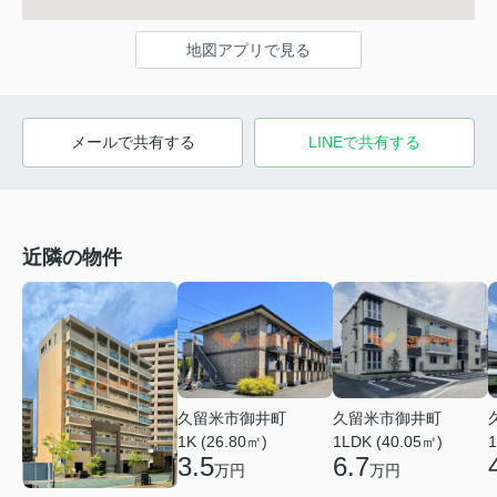
地図アプリで見る
メールで共有する
LINEで共有する
近隣の物件
久留米市御井町
久留米市御井町
1LDK (40.05㎡)
1K (26.80㎡)
1
6.7
3.5
万円
万円