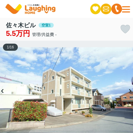
佐々木ビル
空室1
5.5万円
管理/共益費 -
1
/
16