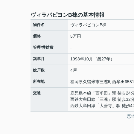
ヴィラパピヨンB棟の基本情報
物件名
ヴィラパピヨンB棟
価格
5万円
管理/共益費
-
築年月
1998年10月（築27年）
総戸数
4戸
所在地
福岡県
久留米市
三潴町西牟田
6551
交通
鹿児島本線
「
西牟田
」駅 徒歩24
西鉄大牟田線
「
三潴
」駅 徒歩32
西鉄大牟田線
「
大善寺
」駅 徒歩4