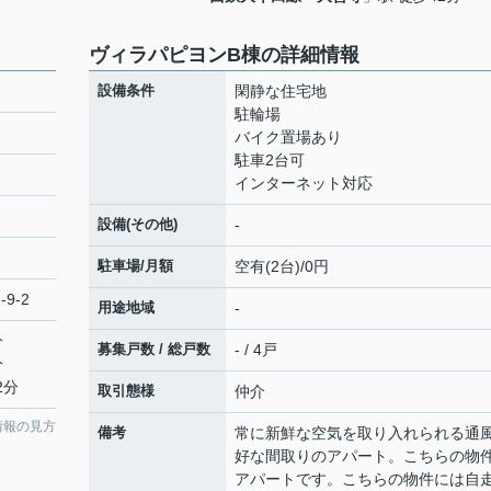
ヴィラパピヨンB棟の詳細情報
設備条件
閑静な住宅地
駐輪場
バイク置場あり
駐車2台可
インターネット対応
設備(その他)
-
駐車場/月額
空有(2台)/0円
-9-2
用途地域
-
分
募集戸数 / 総戸数
- / 4戸
分
2分
取引態様
仲介
情報の見方
備考
常に新鮮な空気を取り入れられる通
好な間取りのアパート。こちらの物
アパートです。こちらの物件には自