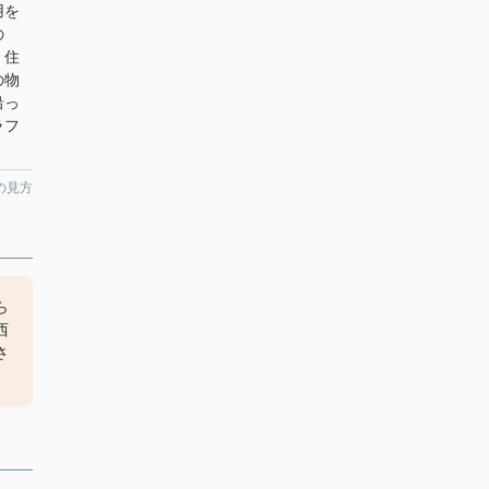
用を
の
。住
の物
沿っ
ラフ
の見方
ら
西
さ