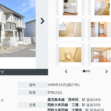
です
1998年10月(築27年)
築年
空有(2台)
駐車
鹿児島本線
「
西牟田
」駅 徒歩24分
-2
西鉄大牟田線
「
三潴
」駅 徒歩32分
交通
西鉄大牟田線
「
大善寺
」駅 徒歩42分