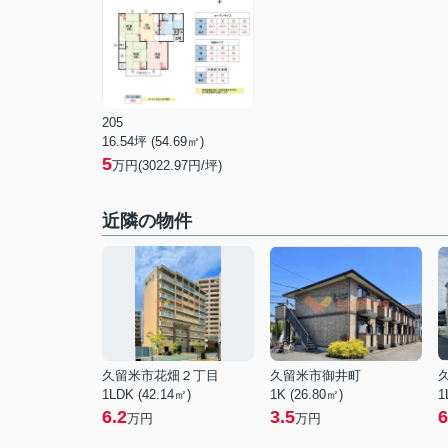
205
16.54坪 (54.69㎡)
5
万円(3022.97円/坪)
近隣の物件
久留米市花畑２丁目
久留米市御井町
1LDK (42.14㎡)
1K (26.80㎡)
1
6.2
3.5
6
万円
万円