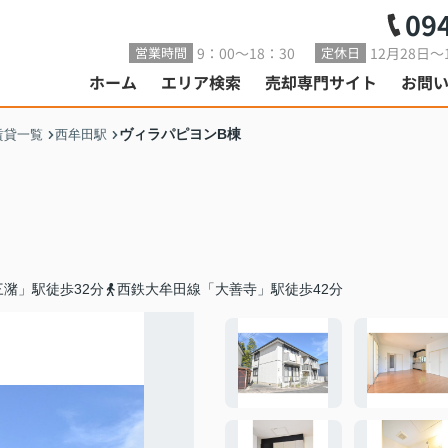
09
9：00～18：30
12月28日～
営業時間
定休日
ホーム
エリア検索
売却専門サイト
お問
ヴィラパピヨンB棟
賃貸一覧
西牟田駅
潴」駅徒歩32分
西鉄大牟田線「大善寺」駅徒歩42分