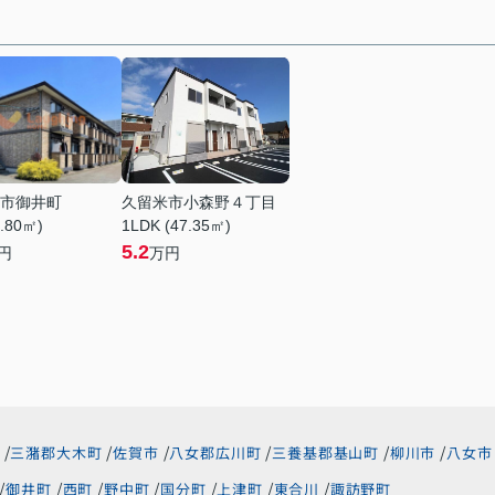
市御井町
久留米市小森野４丁目
6.80㎡)
1LDK (47.35㎡)
5.2
円
万円
三潴郡大木町
佐賀市
八女郡広川町
三養基郡基山町
柳川市
八女市
御井町
西町
野中町
国分町
上津町
東合川
諏訪野町