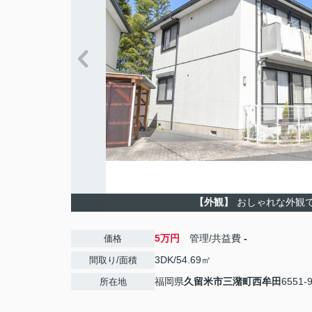
【外観】
おしゃれな外観
5万円
管理/共益費
-
価格
3DK/54.69㎡
間取り/面積
福岡県
久留米市
三潴町西牟田
6551-9
所在地