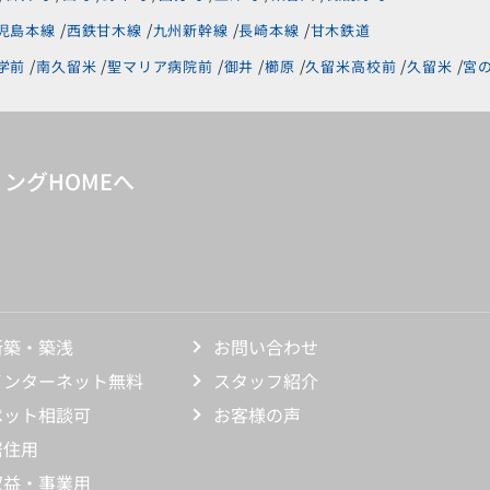
児島本線
西鉄甘木線
九州新幹線
長崎本線
甘木鉄道
学前
南久留米
聖マリア病院前
御井
櫛原
久留米高校前
久留米
宮
ングHOMEへ
新築・築浅
お問い合わせ
インターネット無料
スタッフ紹介
ペット相談可
お客様の声
居住用
収益・事業用