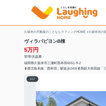
久留米の不動産のことならラフィングHOME
久留米市の
ヴィラパピヨンB棟
5万円
管理/共益費 -
福岡県
久留米市
三潴町西牟田
6551-9-2
鹿児島本線「西牟田」駅徒歩24分
西鉄大牟田線「三
1
/
17