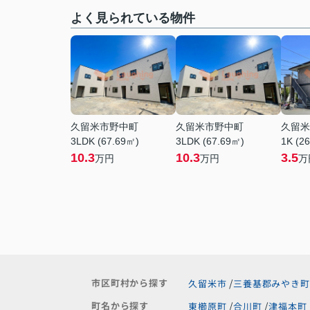
よく見られている物件
久留米市野中町
久留米市野中町
久留米
3LDK (67.69㎡)
3LDK (67.69㎡)
1K (2
10.3
10.3
3.5
万円
万円
万
市区町村から探す
久留米市
三養基郡みやき町
町名から探す
東櫛原町
合川町
津福本町