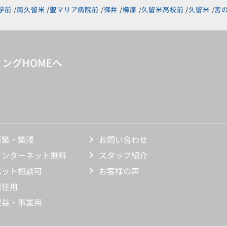
学前
南久留米
聖マリア病院前
御井
櫛原
久留米高校前
久留米
宮
ングHOMEへ
新築・築浅
お問い合わせ
インターネット無料
スタッフ紹介
ペット相談可
お客様の声
居住用
収益・事業用