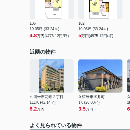
106
102
10.05坪 (33.24㎡)
10.05坪 (33.24㎡)
4.8
5
万円(4776.12円/坪)
万円(4975.12円/坪)
近隣の物件
久留米市花畑２丁目
久留米市御井町
1LDK (42.14㎡)
1K (26.80㎡)
1
6.2
3.5
6
万円
万円
よく見られている物件