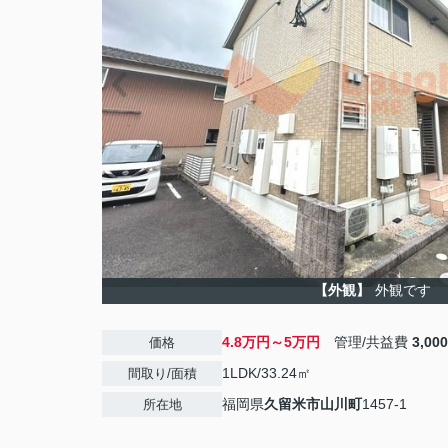
【外観】
外観です
4.8万円～5万円
管理/共益費
3,00
価格
1LDK/33.24㎡
間取り/面積
福岡県
久留米市
山川町
1457-1
所在地