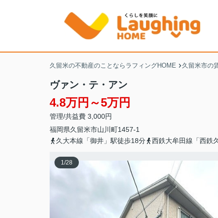
久留米の不動産のことならラフィングHOME
久留米市の
ヴァン・テ・アン
4.8万円～5万円
管理/共益費 3,000円
福岡県
久留米市
山川町
1457-1
久大本線「御井」駅徒歩18分
西鉄大牟田線「西鉄久
1
/
28