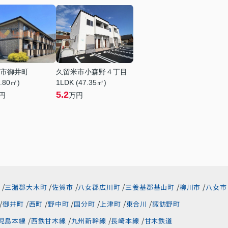
市御井町
久留米市小森野４丁目
6.80㎡)
1LDK (47.35㎡)
5.2
円
万円
三潴郡大木町
佐賀市
八女郡広川町
三養基郡基山町
柳川市
八女市
御井町
西町
野中町
国分町
上津町
東合川
諏訪野町
児島本線
西鉄甘木線
九州新幹線
長崎本線
甘木鉄道