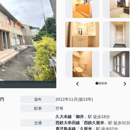
0円
2012年11月(築13年)
築年
空有
駐車
久大本線
「
御井
」駅 徒歩18分
西鉄大牟田線
「
西鉄久留米
」駅 徒歩31
交通
鹿児島本線
「
久留米
」駅 徒歩52分