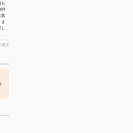
備も
物件
お客
きま
探し
の見方
カ
を