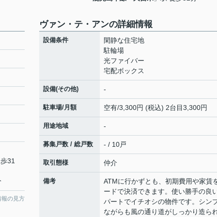
ヴァン・テ・アンの詳細情報
設備条件
閑静な住宅地
駐輪場
光ファイバー
宅配ボックス
設備(その他)
-
駐車場/月額
空有/3,300円 (税込) 2台目3,300円
用途地域
-
募集戸数 / 総戸数
- / 10戸
歩31
取引態様
仲介
分
備考
ATMに行かずとも、初期費用や家賃
ードで決済できます。使い勝手の良
情報の見方
パートでイチオシの物件です。シン
ながらも風の通り道がしっかり造ら