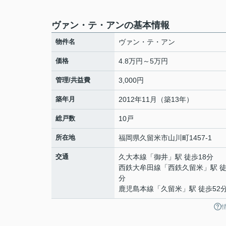
ヴァン・テ・アンの基本情報
物件名
ヴァン・テ・アン
価格
4.8万円～5万円
管理/共益費
3,000円
築年月
2012年11月（築13年）
総戸数
10戸
所在地
福岡県
久留米市
山川町
1457-1
交通
久大本線
「
御井
」駅 徒歩18分
西鉄大牟田線
「
西鉄久留米
」駅 徒
分
鹿児島本線
「
久留米
」駅 徒歩52