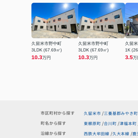
久留米市野中町
久留米市野中町
久留米
3LDK (67.69㎡)
3LDK (67.69㎡)
1K (2
10.3
10.3
3.5
万円
万円
万
市区町村から探す
久留米市
三養基郡みやき町
町名から探す
東櫛原町
合川町
津福本町
沿線から探す
西鉄大牟田線
久大本線
鹿