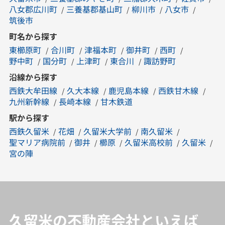
八女郡広川町
三養基郡基山町
柳川市
八女市
筑後市
町名から探す
東櫛原町
合川町
津福本町
御井町
西町
野中町
国分町
上津町
東合川
諏訪野町
沿線から探す
西鉄大牟田線
久大本線
鹿児島本線
西鉄甘木線
九州新幹線
長崎本線
甘木鉄道
駅から探す
西鉄久留米
花畑
久留米大学前
南久留米
聖マリア病院前
御井
櫛原
久留米高校前
久留米
宮の陣
久留米の不動産会社といえば