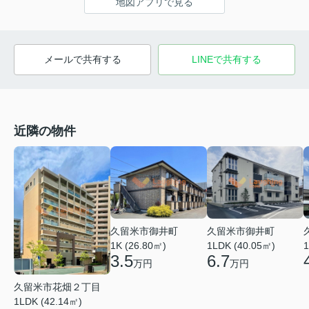
地図アプリで見る
メールで共有する
LINEで共有する
近隣の物件
久留米市御井町
久留米市御井町
1LDK (40.05㎡)
1K (26.80㎡)
1
6.7
3.5
万円
万円
久留米市花畑２丁目
1LDK (42.14㎡)