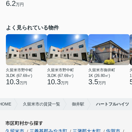
6.2
万円
よく見られている物件
久留米市野中町
久留米市野中町
久留米市御井町
3LDK (67.69㎡)
3LDK (67.69㎡)
1K (26.80㎡)
1
10.3
10.3
3.5
万円
万円
万円
OME
久留米市の賃貸一覧
御井駅
ハートフルハイツ
市区町村から探す
久留米市
三養基郡みやき町
三潴郡大木町
佐賀市