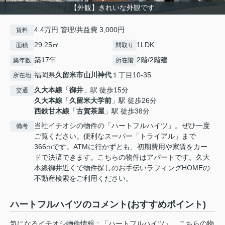
【外観】きれいな外観です
4.4万円 管理/共益費 3,000円
賃料
29.25㎡
1LDK
面積
間取り
築17年
2階/2階建
築年数
所在階
福岡県
久留米市
山川神代
１丁目10-35
所在地
久大本線
「
御井
」駅 徒歩15分
交通
久大本線
「
久留米大学前
」駅 徒歩26分
西鉄甘木線
「
古賀茶屋
」駅 徒歩38分
当社イチオシの物件の「ハートフルハイツ」。ぜひ一度
備考
ご覧ください。便利なスーパー「トライアル」まで
366mです。ATMに行かずとも、初期費用や家賃をカー
ドで決済できます。こちらの物件はアパートです。久大
本線御井近くで物件探しのお手伝いラフィングHOMEの
不動産検索をご利用ください。
ハートフルハイツのコメント(おすすめポイント)
気になるイチオシ物件情報：「ハートフルハイツ」。こちらの物