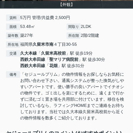
【外観】
5万円 管理/共益費 2,500円
賃料
53.48㎡
2LDK
面積
間取り
築27年
2階/2階建
築年数
所在階
福岡県
久留米市
南
４丁目30-55
所在地
久大本線
「
久留米高校前
」駅 徒歩19分
交通
西鉄大牟田線
「
聖マリア病院前
」駅 徒歩30分
西鉄大牟田線
「
花畑
」駅 徒歩31分
「セジュールプリム」の物件情報をお探しならお気軽に
備考
お問い合わせ下さい。通風システムが整った換気がしや
すいアパートです。使い勝手の良いアパートでイチオシ
の物件です。ゴミ出しを楽にするために、遠くまで行か
ずに済むゴミ置き場を共用部に付けています。移住を検
討しているなら、ラフィングHOMEまでご連絡をお待ち
しております。当社では久大本線久留米高校前から近く
の物件情報を数多くご紹介しております。