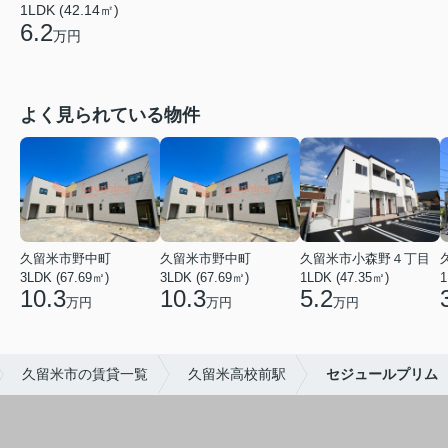
1LDK (42.14㎡)
6.2
万円
よく見られている物件
久留米市野中町
久留米市野中町
久留米市小森野４丁目
3LDK (67.69㎡)
3LDK (67.69㎡)
1LDK (47.35㎡)
1
10.3
10.3
5.2
万円
万円
万円
久留米市の賃貸一覧
久留米高校前駅
セジュールプリム