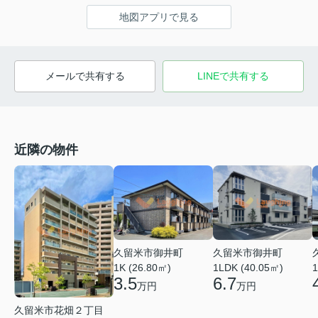
地図アプリで見る
メールで共有する
LINEで共有する
近隣の物件
久留米市御井町
久留米市御井町
1LDK (40.05㎡)
1K (26.80㎡)
1
6.7
3.5
万円
万円
久留米市花畑２丁目