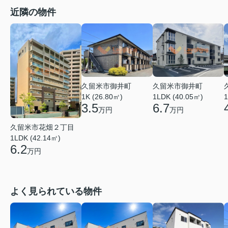
近隣の物件
久留米市御井町
久留米市御井町
1LDK (40.05㎡)
1K (26.80㎡)
1
6.7
3.5
万円
万円
久留米市花畑２丁目
1LDK (42.14㎡)
6.2
万円
よく見られている物件