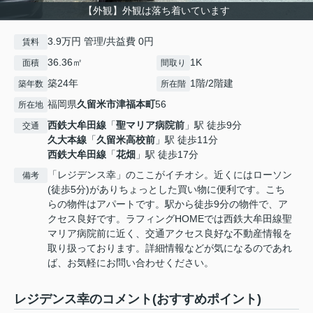
【外観】外観は落ち着いています
3.9万円 管理/共益費 0円
賃料
36.36㎡
1K
面積
間取り
築24年
1階/2階建
築年数
所在階
福岡県
久留米市
津福本町
56
所在地
西鉄大牟田線
「
聖マリア病院前
」駅 徒歩9分
交通
久大本線
「
久留米高校前
」駅 徒歩11分
西鉄大牟田線
「
花畑
」駅 徒歩17分
「レジデンス幸」のここがイチオシ。近くにはローソン
備考
(徒歩5分)がありちょっとした買い物に便利です。こち
らの物件はアパートです。駅から徒歩9分の物件で、ア
クセス良好です。ラフィングHOMEでは西鉄大牟田線聖
マリア病院前に近く、交通アクセス良好な不動産情報を
取り扱っております。詳細情報などが気になるのであれ
ば、お気軽にお問い合わせください。
レジデンス幸のコメント(おすすめポイント)