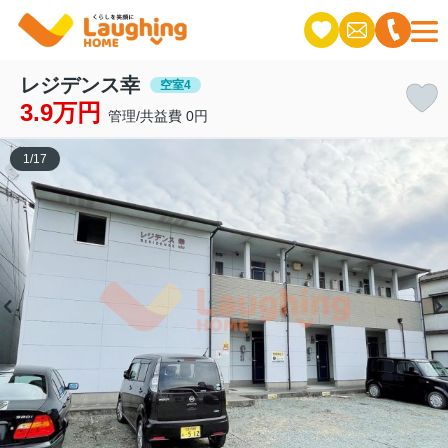
レジデンス幸
空室4
3.9万円
管理/共益費 0円
1
/
17