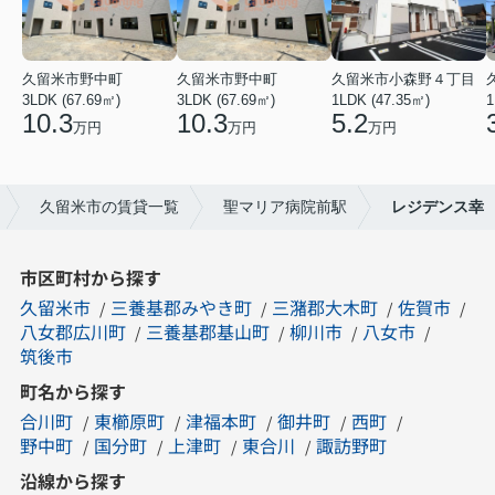
久留米市野中町
久留米市野中町
久留米市小森野４丁目
3LDK (67.69㎡)
3LDK (67.69㎡)
1LDK (47.35㎡)
1
10.3
10.3
5.2
万円
万円
万円
久留米市の賃貸一覧
聖マリア病院前駅
レジデンス幸
市区町村から探す
久留米市
三養基郡みやき町
三潴郡大木町
佐賀市
八女郡広川町
三養基郡基山町
柳川市
八女市
筑後市
町名から探す
合川町
東櫛原町
津福本町
御井町
西町
野中町
国分町
上津町
東合川
諏訪野町
沿線から探す