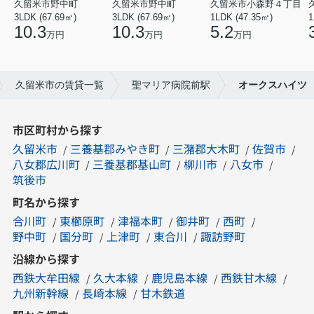
久留米市野中町
久留米市野中町
久留米市小森野４丁目
3LDK (67.69㎡)
3LDK (67.69㎡)
1LDK (47.35㎡)
1
10.3
10.3
5.2
万円
万円
万円
久留米市の賃貸一覧
聖マリア病院前駅
オークスハイツ
市区町村から探す
久留米市
三養基郡みやき町
三潴郡大木町
佐賀市
八女郡広川町
三養基郡基山町
柳川市
八女市
筑後市
町名から探す
合川町
東櫛原町
津福本町
御井町
西町
野中町
国分町
上津町
東合川
諏訪野町
沿線から探す
西鉄大牟田線
久大本線
鹿児島本線
西鉄甘木線
九州新幹線
長崎本線
甘木鉄道