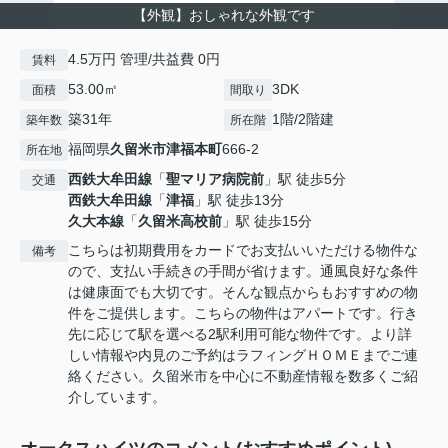
【外観】おしゃれな外観です
4.5万円 管理/共益費 0円
賃料
53.00㎡
3DK
面積
間取り
築31年
1階/2階建
築年数
所在階
福岡県
久留米市
津福本町
666-2
所在地
西鉄大牟田線
「
聖マリア病院前
」駅 徒歩5分
交通
西鉄大牟田線
「
津福
」駅 徒歩13分
久大本線
「
久留米高校前
」駅 徒歩15分
こちらは初期費用をカードでお支払いいただける物件な
備考
ので、支払い手続きの手間が省けます。通風良好な条件
は健康面でも大切です。そんな観点からもおすすめの物
件をご提供します。こちらの物件はアパートです。行き
先に応じて駅を選べる2駅利用可能な物件です。より詳
しい情報や内見のご予約はラフィングＨＯＭＥまでご連
絡ください。久留米市を中心に不動産情報を数多くご紹
介しています。