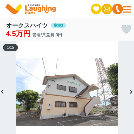
オークスハイツ
空室3
4.5万円
管理/共益費 0円
1
/
15