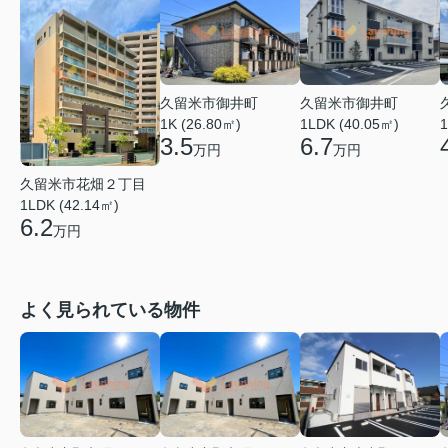
久留米市御井町
久留米市御井町
1LDK (40.05㎡)
1K (26.80㎡)
1
6.7
3.5
万円
万円
久留米市花畑２丁目
1LDK (42.14㎡)
6.2
万円
よく見られている物件