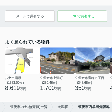
メールで共有する
LINEで共有する
よく見られている物件
八女市蒲原
久留米市上津町
久留米市青峰２丁目
- (1583.00㎡)
- (289.46㎡)
- (348.68㎡)
-
8,619
1,700
350
万円
万円
万円
筑後市の土地(売買)一覧
犬塚駅
筑後市西牟田分譲地