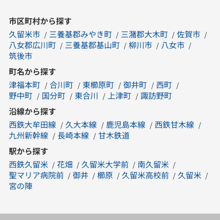
市区町村から探す
久留米市
三養基郡みやき町
三潴郡大木町
佐賀市
八女郡広川町
三養基郡基山町
柳川市
八女市
筑後市
町名から探す
津福本町
合川町
東櫛原町
御井町
西町
野中町
国分町
東合川
上津町
諏訪野町
沿線から探す
西鉄大牟田線
久大本線
鹿児島本線
西鉄甘木線
九州新幹線
長崎本線
甘木鉄道
駅から探す
西鉄久留米
花畑
久留米大学前
南久留米
聖マリア病院前
御井
櫛原
久留米高校前
久留米
宮の陣