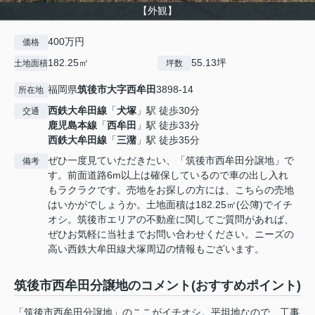
【外観】
400万円
価格
182.25㎡
55.13坪
土地面積
坪数
福岡県
筑後市
大字西牟田
3898-14
所在地
西鉄大牟田線
「
犬塚
」駅 徒歩30分
交通
鹿児島本線
「
西牟田
」駅 徒歩33分
西鉄大牟田線
「
三潴
」駅 徒歩35分
ぜひ一度見ていただきたい、「筑後市西牟田分譲地」で
備考
す。前面道路6m以上は確保しているので車の出し入れ
もラクラクです。売地をお探しの方には、こちらの売地
はいかがでしょうか。土地面積は182.25㎡(公簿)でイチ
オシ。筑後市エリアの不動産に関してご質問があれば、
ぜひお気軽に当社までお問い合わせください。ニーズの
高い西鉄大牟田線犬塚周辺の情報もございます。
筑後市西牟田分譲地のコメント(おすすめポイント)
「筑後市西牟田分譲地」のここがイチオシ。平坦地なので、工事