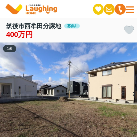
筑後市西牟田分譲地
募集1
400万円
1
/
6