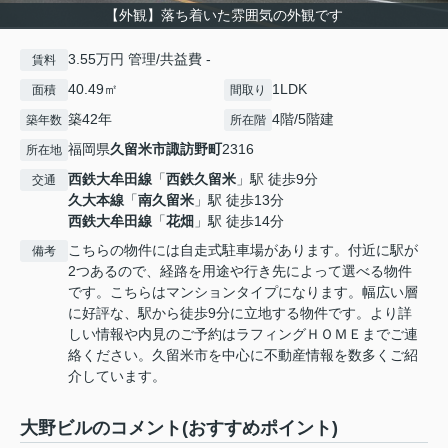
【外観】落ち着いた雰囲気の外観です
3.55万円 管理/共益費 -
賃料
40.49㎡
1LDK
面積
間取り
築42年
4階/5階建
築年数
所在階
福岡県
久留米市
諏訪野町
2316
所在地
西鉄大牟田線
「
西鉄久留米
」駅 徒歩9分
交通
久大本線
「
南久留米
」駅 徒歩13分
西鉄大牟田線
「
花畑
」駅 徒歩14分
こちらの物件には自走式駐車場があります。付近に駅が
備考
2つあるので、経路を用途や行き先によって選べる物件
です。こちらはマンションタイプになります。幅広い層
に好評な、駅から徒歩9分に立地する物件です。より詳
しい情報や内見のご予約はラフィングＨＯＭＥまでご連
絡ください。久留米市を中心に不動産情報を数多くご紹
介しています。
大野ビルのコメント(おすすめポイント)