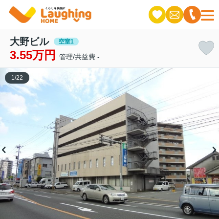
大野ビル
空室1
3.55万円
管理/共益費 -
1
/
22