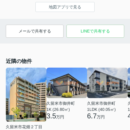
地図アプリで見る
メールで共有する
LINEで共有する
近隣の物件
久留米市御井町
久留米市御井町
1LDK (40.05㎡)
1K (26.80㎡)
1
6.7
3.5
万円
万円
久留米市花畑２丁目