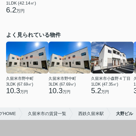
1LDK (42.14㎡)
6.2
万円
よく見られている物件
久留米市野中町
久留米市野中町
久留米市小森野４丁目
3LDK (67.69㎡)
3LDK (67.69㎡)
1LDK (47.35㎡)
1
10.3
10.3
5.2
万円
万円
万円
HOME
久留米市の賃貸一覧
西鉄久留米駅
大野ビル