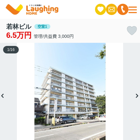
若林ビル
空室1
6.5万円
管理/共益費 3,000円
1
/
16