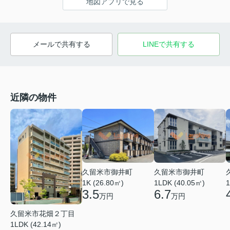
地図アプリで見る
メールで共有する
LINEで共有する
近隣の物件
久留米市御井町
久留米市御井町
1LDK (40.05㎡)
1K (26.80㎡)
1
6.7
3.5
万円
万円
久留米市花畑２丁目
1LDK (42.14㎡)