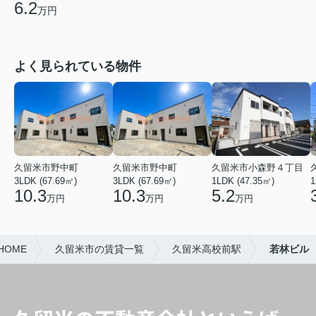
6.2
万円
よく見られている物件
久留米市野中町
久留米市野中町
久留米市小森野４丁目
3LDK (67.69㎡)
3LDK (67.69㎡)
1LDK (47.35㎡)
1
10.3
10.3
5.2
万円
万円
万円
OME
久留米市の賃貸一覧
久留米高校前駅
若林ビル