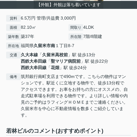
【外観】外観は落ち着いています
6.5万円 管理/共益費 3,000円
賃料
82.10㎡
4LDK
面積
間取り
築37年
7階/8階建
築年数
所在階
福岡県
久留米市
南
１丁目8-7
所在地
久大本線
「
久留米高校前
」駅 徒歩13分
交通
西鉄大牟田線
「
聖マリア病院前
」駅 徒歩22分
西鉄大牟田線
「
花畑
」駅 徒歩24分
筑邦銀行南町支店まで490mです。こちらの物件はマン
備考
ションです。駅近くに立地する物件で、徒歩13分程で
アクセスできます。お車をお持ちの方にオススメの、自
走式駐車場を利用できる物件です。より詳しい情報や内
見のご予約はラフィングＨＯＭＥまでご連絡ください。
久留米市を中心に不動産情報を数多くご紹介していま
す。
若林ビルのコメント(おすすめポイント)