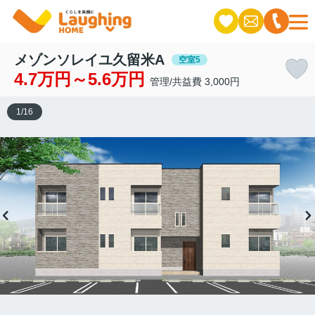
メゾンソレイユ久留米A
空室5
4.7万円～5.6万円
管理/共益費 3,000円
1
/
16