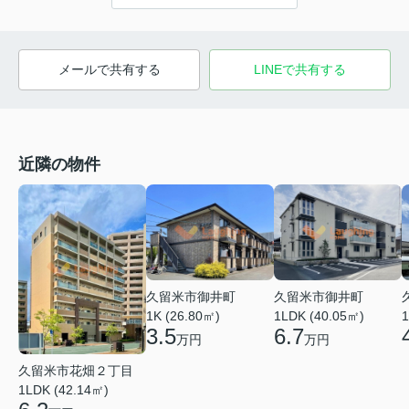
メールで共有する
LINEで共有する
近隣の物件
久留米市御井町
久留米市御井町
1LDK (40.05㎡)
1K (26.80㎡)
1
6.7
3.5
万円
万円
久留米市花畑２丁目
1LDK (42.14㎡)