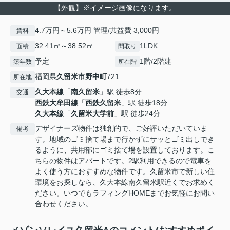
【外観】※イメージ画像になります。
4.7万円～5.6万円 管理/共益費 3,000円
賃料
32.41㎡～38.52㎡
1LDK
面積
間取り
予定
1階/2階建
築年数
所在階
福岡県
久留米市
野中町
721
所在地
久大本線
「
南久留米
」駅 徒歩8分
交通
西鉄大牟田線
「
西鉄久留米
」駅 徒歩18分
久大本線
「
久留米大学前
」駅 徒歩24分
デザイナーズ物件は独創的で、ご好評いただいていま
備考
す。地域のゴミ捨て場まで行かずにサッとゴミ出しでき
るように、共用部にゴミ捨て場を設置しております。こ
ちらの物件はアパートです。2駅利用できるので電車を
よく使う方におすすめな物件です。久留米市で新しい住
環境をお探しなら、久大本線南久留米駅近くでお求めく
ださい。いつでもラフィングHOMEまでお気軽にお問い
合わせください。