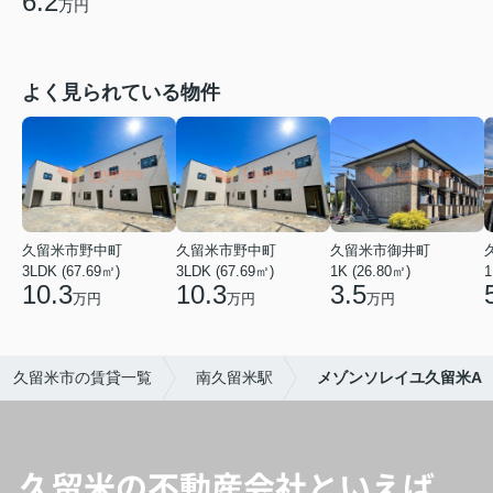
6.2
万円
よく見られている物件
久留米市野中町
久留米市野中町
久留米市御井町
3LDK (67.69㎡)
3LDK (67.69㎡)
1K (26.80㎡)
1
10.3
10.3
3.5
万円
万円
万円
久留米市の賃貸一覧
南久留米駅
メゾンソレイユ久留米A
久留米の不動産会社といえば