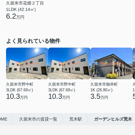
久留米市花畑２丁目
1LDK (42.14㎡)
6.2
万円
よく見られている物件
久留米市野中町
久留米市野中町
久留米市御井町
3LDK (67.69㎡)
3LDK (67.69㎡)
1K (26.80㎡)
1
10.3
10.3
3.5
万円
万円
万円
ME
久留米市の賃貸一覧
荒木駅
ガーデンヒルズ荒木