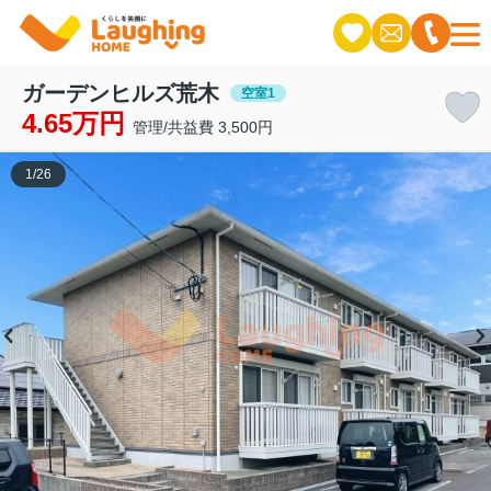
ガーデンヒルズ荒木
空室1
4.65万円
管理/共益費 3,500円
1
/
26