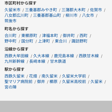
市区町村から探す
久留米市
三養基郡みやき町
三潴郡大木町
佐賀市
八女郡広川町
三養基郡基山町
柳川市
八女市
筑後市
町名から探す
合川町
東櫛原町
津福本町
御井町
西町
野中町
国分町
上津町
東合川
諏訪野町
沿線から探す
西鉄大牟田線
久大本線
鹿児島本線
西鉄甘木線
九州新幹線
長崎本線
甘木鉄道
駅から探す
西鉄久留米
花畑
南久留米
久留米大学前
聖マリア病院前
御井
櫛原
久留米高校前
久留米
宮の陣