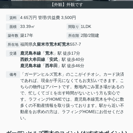
【外観】外観です
4.65万円 管理/共益費 3,500円
賃料
33.39㎡
1LDK
面積
間取り
築17年
2階/2階建
築年数
所在階
福岡県
久留米市
荒木町荒木
557-7
所在地
鹿児島本線
「
荒木
」駅 徒歩17分
交通
西鉄大牟田線
「
安武
」駅 徒歩40分
鹿児島本線
「
西牟田
」駅 徒歩46分
「ガーデンヒルズ荒木」のここがイチオシ。カード決済
備考
であれば、現金が手元になくてもお支払いできます。こ
ちらの物件はアパートです。敷地内ごみ置き場があるの
で、忙しくてゴミを出す時間がないという方も安心で
す。ラフィングHOMEでは、鹿児島本線荒木を中心に数
多くの不動産情報を取り扱っております。駅から近い不
動産をお求めの方は、ラフィングHOMEにお任せくださ
い。