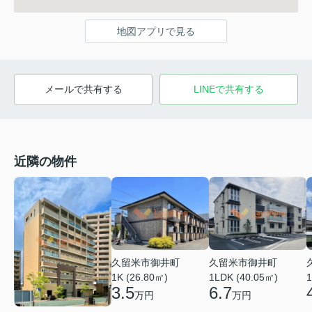
地図アプリで見る
メールで共有する
LINEで共有する
近隣の物件
久留米市御井町
久留米市御井町
1LDK (40.05㎡)
1K (26.80㎡)
1
6.7
3.5
万円
万円