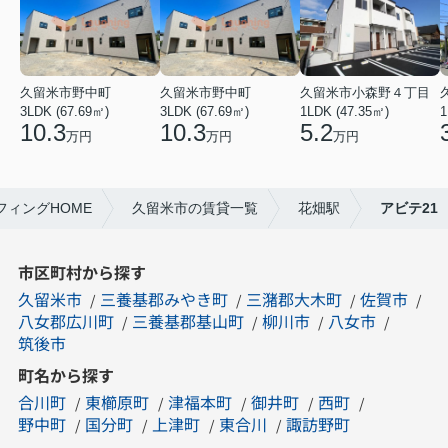
久留米市野中町
久留米市野中町
久留米市小森野４丁目
3LDK (67.69㎡)
3LDK (67.69㎡)
1LDK (47.35㎡)
1
10.3
10.3
5.2
万円
万円
万円
ィングHOME
久留米市の賃貸一覧
花畑駅
アビテ21
市区町村から探す
久留米市
三養基郡みやき町
三潴郡大木町
佐賀市
八女郡広川町
三養基郡基山町
柳川市
八女市
筑後市
町名から探す
合川町
東櫛原町
津福本町
御井町
西町
野中町
国分町
上津町
東合川
諏訪野町