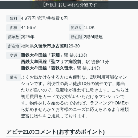
【外観】おしゃれな外観です
4.9万円 管理/共益費 0円
賃料
44.86㎡
1LDK
面積
間取り
築25年
2階/4階建
築年数
所在階
福岡県
久留米市
原古賀町
29-30
所在地
西鉄大牟田線
「
花畑
」駅 徒歩10分
交通
西鉄大牟田線
「
聖マリア病院前
」駅 徒歩11分
西鉄大牟田線
「
西鉄久留米
」駅 徒歩14分
よくお出かけをする方にも便利な、2駅利用可能なマン
備考
ションです。利便性の高い徒歩10分の物件です。陽当
たりが良いので、洗濯物が臭わずに乾きます。こちらは
初期費用をカードでお支払いいただけるマンションで
す。物件探しを始めるのであれば、ラフィングHOMEか
ら始めませんか？お客様のニーズに応えられるよう種類
豊富に物件をご用意しております。
アビテ21のコメント(おすすめポイント)