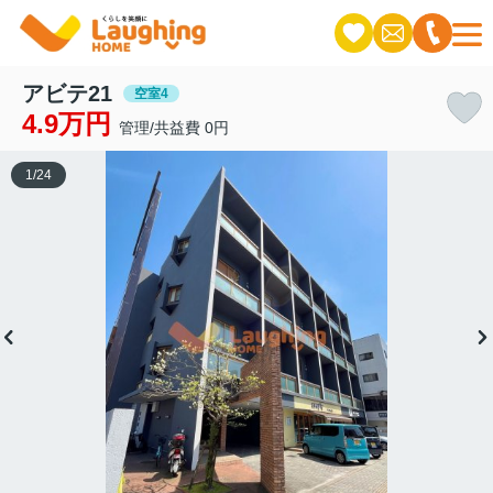
アビテ21
空室4
4.9万円
管理/共益費 0円
1
/
24