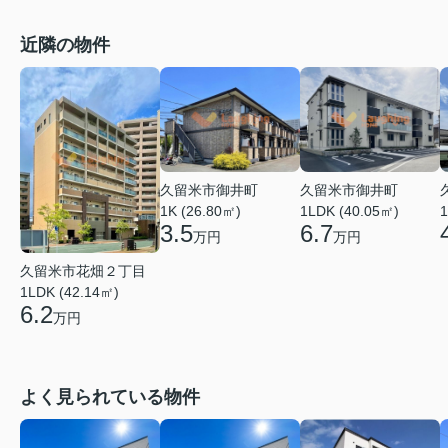
近隣の物件
久留米市御井町
久留米市御井町
1LDK (40.05㎡)
1K (26.80㎡)
1
6.7
3.5
万円
万円
久留米市花畑２丁目
1LDK (42.14㎡)
6.2
万円
よく見られている物件