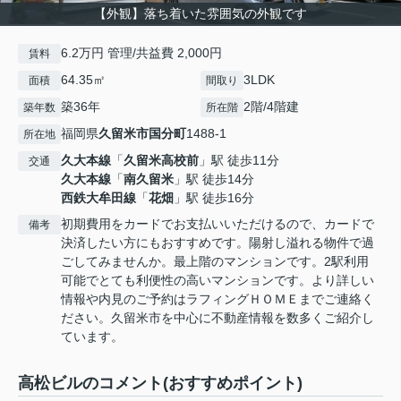
【外観】落ち着いた雰囲気の外観です
6.2万円 管理/共益費 2,000円
賃料
64.35㎡
3LDK
面積
間取り
築36年
2階/4階建
築年数
所在階
福岡県
久留米市
国分町
1488-1
所在地
久大本線
「
久留米高校前
」駅 徒歩11分
交通
久大本線
「
南久留米
」駅 徒歩14分
西鉄大牟田線
「
花畑
」駅 徒歩16分
初期費用をカードでお支払いいただけるので、カードで
備考
決済したい方にもおすすめです。陽射し溢れる物件で過
ごしてみませんか。最上階のマンションです。2駅利用
可能でとても利便性の高いマンションです。より詳しい
情報や内見のご予約はラフィングＨＯＭＥまでご連絡く
ださい。久留米市を中心に不動産情報を数多くご紹介し
ています。
高松ビルのコメント(おすすめポイント)