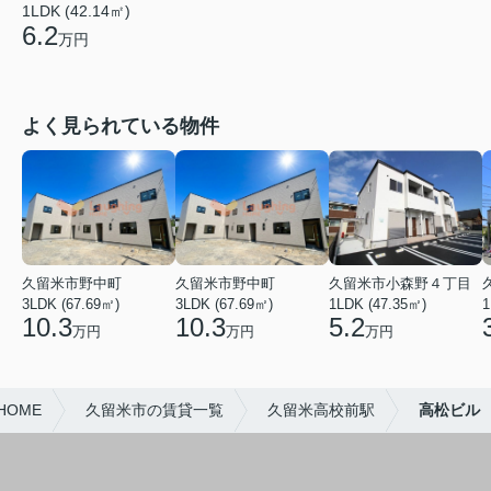
1LDK (42.14㎡)
6.2
万円
よく見られている物件
久留米市野中町
久留米市野中町
久留米市小森野４丁目
3LDK (67.69㎡)
3LDK (67.69㎡)
1LDK (47.35㎡)
1
10.3
10.3
5.2
万円
万円
万円
OME
久留米市の賃貸一覧
久留米高校前駅
高松ビル