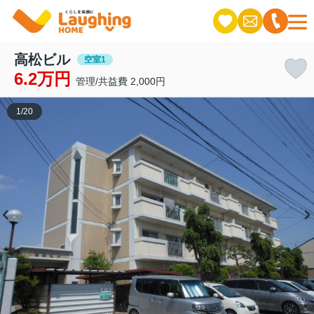
高松ビル
空室1
6.2万円
管理/共益費 2,000円
1
/
20