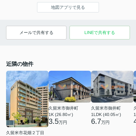
地図アプリで見る
メールで共有する
LINEで共有する
近隣の物件
久留米市御井町
久留米市御井町
1LDK (40.05㎡)
1K (26.80㎡)
1
6.7
3.5
万円
万円
久留米市花畑２丁目