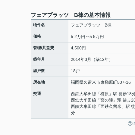
フェアプラッツ B棟の基本情報
物件名
フェアプラッツ B棟
価格
5.2万円～5.5万円
管理/共益費
4,500円
築年月
2014年3月（築12年）
総戸数
18戸
所在地
福岡県
久留米市
東櫛原町
507-16
交通
西鉄大牟田線
「
櫛原
」駅 徒歩18
西鉄大牟田線
「
宮の陣
」駅 徒歩2
西鉄大牟田線
「
西鉄久留米
」駅 徒
分