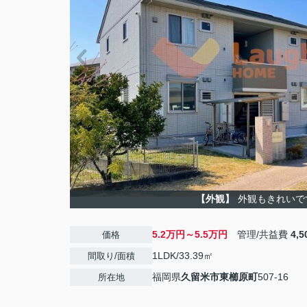
【外観】
外観もきれいで
5.2万円～5.5万円
管理/共益費
4,
価格
1LDK/33.39㎡
間取り/面積
福岡県
久留米市
東櫛原町
507-16
所在地