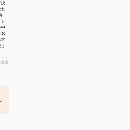
ド決
のわ
年
ィン
を中
てお
の方
ださ
の見方
ま
ご