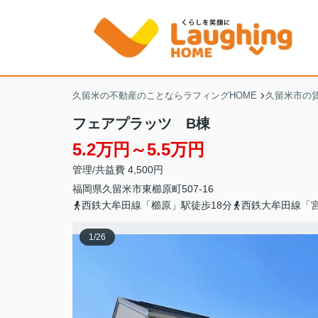
久留米の不動産のことならラフィングHOME
久留米市の
フェアプラッツ B棟
5.2万円～5.5万円
管理/共益費 4,500円
福岡県
久留米市
東櫛原町
507-16
西鉄大牟田線「櫛原」駅徒歩18分
西鉄大牟田線「宮
1
/
26