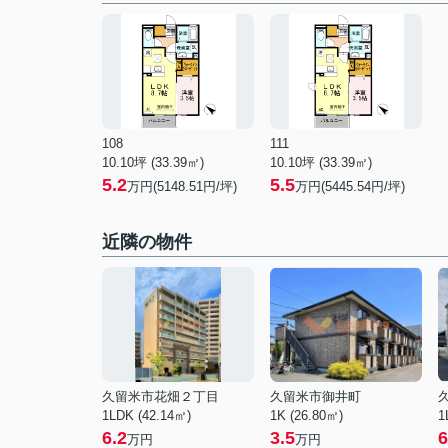
108
111
10.10坪 (33.39㎡)
10.10坪 (33.39㎡)
5.2
5.5
万円(5148.51円/坪)
万円(5445.54円/坪)
近隣の物件
久留米市花畑２丁目
久留米市御井町
1LDK (42.14㎡)
1K (26.80㎡)
1
6.2
3.5
6
万円
万円