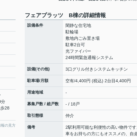
フェアプラッツ B棟の詳細情報
設備条件
閑静な住宅地
駐輪場
敷地内ごみ置き場
駐車2台可
光ファイバー
24時間緊急通報システム
設備(その他)
3口グリル付きシステムキッチン
駐車場/月額
空有/4,400円 (税込) 2台目4,400円
用途地域
-
分
0分
募集戸数 / 総戸数
- / 18戸
歩28
取引態様
仲介
情報の見方
備考
2駅利用可能な利便性の高い物件です
車をお持ちの方にもオススメの、自