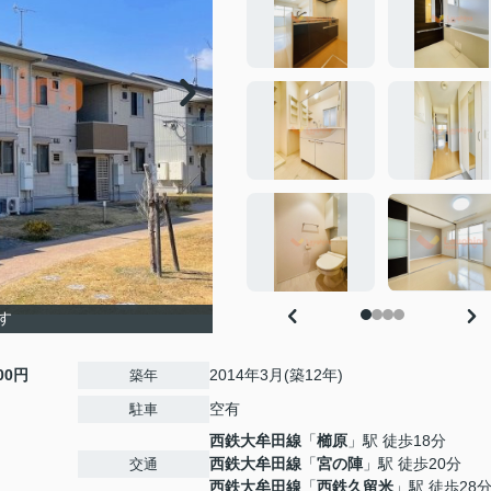
す
500円
2014年3月(築12年)
築年
空有
駐車
西鉄大牟田線
「
櫛原
」駅 徒歩18分
西鉄大牟田線
「
宮の陣
」駅 徒歩20分
交通
西鉄大牟田線
「
西鉄久留米
」駅 徒歩28