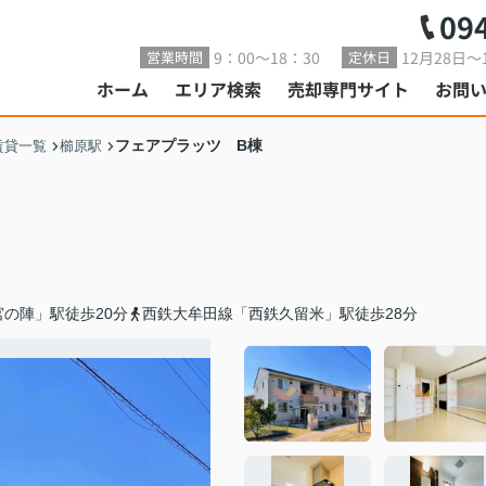
09
9：00～18：30
12月28日～
営業時間
定休日
ホーム
エリア検索
売却専門サイト
お問
フェアプラッツ B棟
賃貸一覧
櫛原駅
の陣」駅徒歩20分
西鉄大牟田線「西鉄久留米」駅徒歩28分