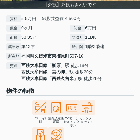
【外観】外観もきれいです
5.5万円 管理/共益費 4,500円
賃料
0ヶ月
6万円
敷金
礼金
33.39㎡
1LDK
面積
間取り
築12年
1階/2階建
築年数
所在階
福岡県
久留米市
東櫛原町
507-16
所在地
西鉄大牟田線
「
櫛原
」駅 徒歩18分
交通
西鉄大牟田線
「
宮の陣
」駅 徒歩20分
西鉄大牟田線
「
西鉄久留米
」駅 徒歩28分
物件の特徴
バストイレ
室内洗濯機
TVモニタ
カウンター
別
置場
付きインタ
キッチン
ーホン