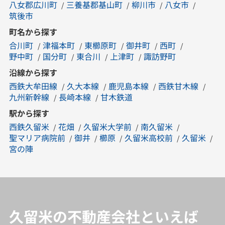
八女郡広川町
三養基郡基山町
柳川市
八女市
筑後市
町名から探す
合川町
津福本町
東櫛原町
御井町
西町
野中町
国分町
東合川
上津町
諏訪野町
沿線から探す
西鉄大牟田線
久大本線
鹿児島本線
西鉄甘木線
九州新幹線
長崎本線
甘木鉄道
駅から探す
西鉄久留米
花畑
久留米大学前
南久留米
聖マリア病院前
御井
櫛原
久留米高校前
久留米
宮の陣
久留米の不動産会社といえば