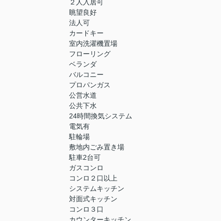
２人入居可
眺望良好
法人可
カードキー
室内洗濯機置場
フローリング
ベランダ
バルコニー
プロパンガス
公営水道
公共下水
24時間換気システム
電気有
駐輪場
敷地内ごみ置き場
駐車2台可
ガスコンロ
コンロ２口以上
システムキッチン
対面式キッチン
コンロ３口
カウンターキッチン