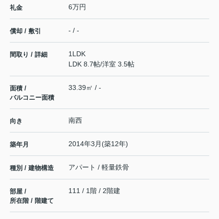
6万円
礼金
- / -
償却 / 敷引
1LDK
間取り / 詳細
LDK 8.7帖
/
洋室 3.5帖
33.39㎡ / -
面積 /
バルコニー面積
南西
向き
2014年3月(築12年)
築年月
アパート / 軽量鉄骨
種別 / 建物構造
111 / 1階 / 2階建
部屋 /
所在階 / 階建て