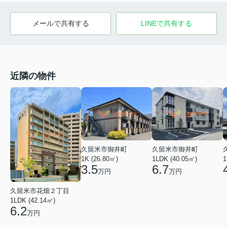
メールで共有する
LINEで共有する
近隣の物件
久留米市御井町
久留米市御井町
1LDK (40.05㎡)
1K (26.80㎡)
1
6.7
3.5
万円
万円
久留米市花畑２丁目
1LDK (42.14㎡)
6.2
万円