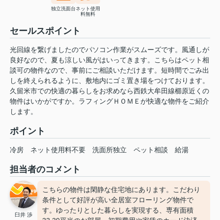
独立洗面台
ネット使用
料無料
セールスポイント
光回線を繋げましたのでパソコン作業がスムーズです。風通しが
良好なので、夏も涼しい風がはいってきます。こちらはペット相
談可の物件なので、事前にご相談いただけます。短時間でごみ出
しを終えられるように、敷地内にゴミ置き場をつけております。
久留米市での快適の暮らしをお求めなら西鉄大牟田線櫛原近くの
物件はいかがですか。ラフィングＨＯＭＥが快適な物件をご紹介
します。
ポイント
冷房
ネット使用料不要
洗面所独立
ペット相談
給湯
担当者のコメント
こちらの物件は閑静な住宅地にあります。こだわり
条件として好評が高い全居室フローリング物件で
す。ゆったりとした暮らしを実現する、専有面積
臼井 渉