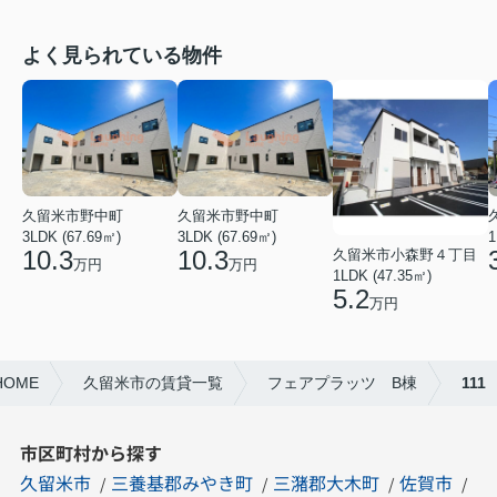
よく見られている物件
久留米市野中町
久留米市野中町
3LDK (67.69㎡)
3LDK (67.69㎡)
1
10.3
10.3
久留米市小森野４丁目
万円
万円
1LDK (47.35㎡)
5.2
万円
OME
久留米市の賃貸一覧
フェアプラッツ B棟
111
市区町村から探す
久留米市
三養基郡みやき町
三潴郡大木町
佐賀市