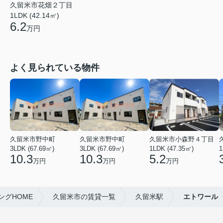
久留米市花畑２丁目
1LDK (42.14㎡)
6.2
万円
よく見られている物件
久留米市野中町
久留米市野中町
久留米市小森野４丁目
3LDK (67.69㎡)
3LDK (67.69㎡)
1LDK (47.35㎡)
1
10.3
10.3
5.2
万円
万円
万円
グHOME
久留米市の賃貸一覧
久留米駅
エトワール