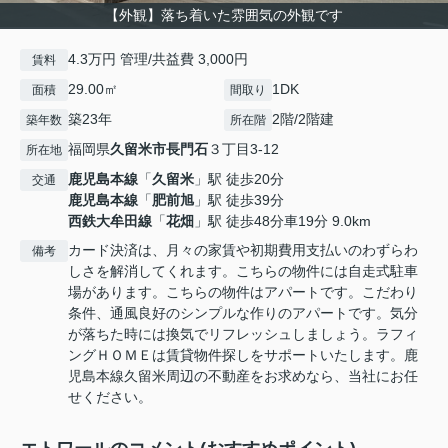
【外観】落ち着いた雰囲気の外観です
4.3万円 管理/共益費 3,000円
賃料
29.00㎡
1DK
面積
間取り
築23年
2階/2階建
築年数
所在階
福岡県
久留米市
長門石
３丁目3-12
所在地
鹿児島本線
「
久留米
」駅 徒歩20分
交通
鹿児島本線
「
肥前旭
」駅 徒歩39分
西鉄大牟田線
「
花畑
」駅 徒歩48分車19分 9.0km
カード決済は、月々の家賃や初期費用支払いのわずらわ
備考
しさを解消してくれます。こちらの物件には自走式駐車
場があります。こちらの物件はアパートです。こだわり
条件、通風良好のシンプルな作りのアパートです。気分
が落ちた時には換気でリフレッシュしましょう。ラフィ
ングＨＯＭＥは賃貸物件探しをサポートいたします。鹿
児島本線久留米周辺の不動産をお求めなら、当社にお任
せください。