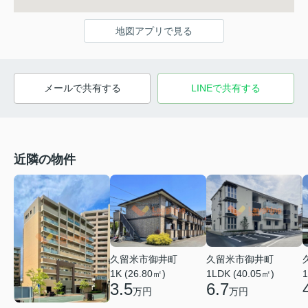
地図アプリで見る
メールで共有する
LINEで共有する
近隣の物件
久留米市御井町
久留米市御井町
1LDK (40.05㎡)
1K (26.80㎡)
1
6.7
3.5
万円
万円