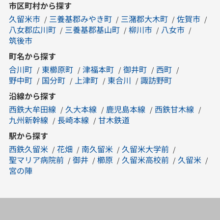
市区町村から探す
久留米市
三養基郡みやき町
三潴郡大木町
佐賀市
八女郡広川町
三養基郡基山町
柳川市
八女市
筑後市
町名から探す
合川町
東櫛原町
津福本町
御井町
西町
野中町
国分町
上津町
東合川
諏訪野町
沿線から探す
西鉄大牟田線
久大本線
鹿児島本線
西鉄甘木線
九州新幹線
長崎本線
甘木鉄道
駅から探す
西鉄久留米
花畑
南久留米
久留米大学前
聖マリア病院前
御井
櫛原
久留米高校前
久留米
宮の陣