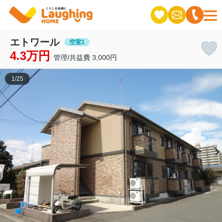
エトワール
空室1
4.3万円
管理/共益費 3,000円
1
/
25