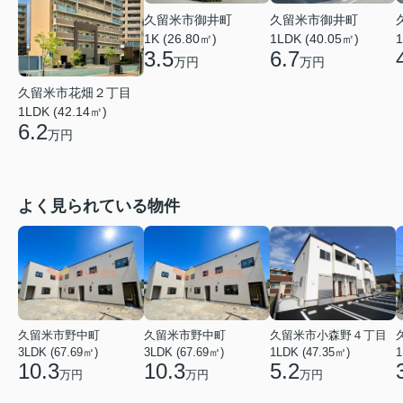
久留米市御井町
久留米市御井町
1LDK (40.05㎡)
1K (26.80㎡)
1
6.7
3.5
万円
万円
久留米市花畑２丁目
1LDK (42.14㎡)
6.2
万円
よく見られている物件
久留米市野中町
久留米市野中町
久留米市小森野４丁目
3LDK (67.69㎡)
3LDK (67.69㎡)
1LDK (47.35㎡)
1
10.3
10.3
5.2
万円
万円
万円