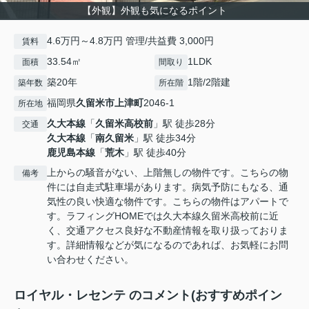
【外観】外観も気になるポイント
4.6万円～4.8万円 管理/共益費 3,000円
賃料
33.54㎡
1LDK
面積
間取り
築20年
1階/2階建
築年数
所在階
福岡県
久留米市
上津町
2046-1
所在地
久大本線
「
久留米高校前
」駅 徒歩28分
交通
久大本線
「
南久留米
」駅 徒歩34分
鹿児島本線
「
荒木
」駅 徒歩40分
上からの騒音がない、上階無しの物件です。こちらの物
備考
件には自走式駐車場があります。病気予防にもなる、通
気性の良い快適な物件です。こちらの物件はアパートで
す。ラフィングHOMEでは久大本線久留米高校前に近
く、交通アクセス良好な不動産情報を取り扱っておりま
す。詳細情報などが気になるのであれば、お気軽にお問
い合わせください。
ロイヤル・レセンテ のコメント(おすすめポイン