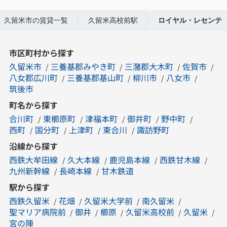
久留米市の賃貸一覧
久留米高校前駅
ロイヤル・レセンテ
市区町村から探す
久留米市
三養基郡みやき町
三潴郡大木町
佐賀市
八女郡広川町
三養基郡基山町
柳川市
八女市
筑後市
町名から探す
合川町
東櫛原町
津福本町
御井町
野中町
西町
国分町
上津町
東合川
諏訪野町
沿線から探す
西鉄大牟田線
久大本線
鹿児島本線
西鉄甘木線
九州新幹線
長崎本線
甘木鉄道
駅から探す
西鉄久留米
花畑
久留米大学前
南久留米
聖マリア病院前
御井
櫛原
久留米高校前
久留米
宮の陣