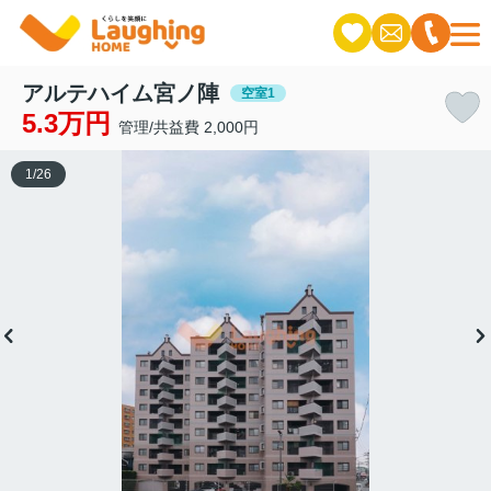
アルテハイム宮ノ陣
空室1
5.3万円
管理/共益費 2,000円
1
/
26