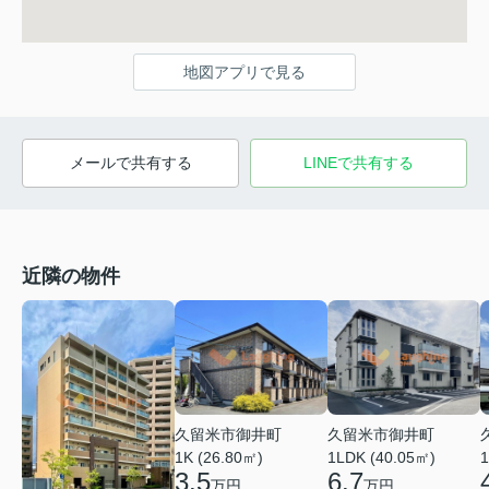
地図アプリで見る
メールで共有する
LINEで共有する
近隣の物件
久留米市御井町
久留米市御井町
1LDK (40.05㎡)
1K (26.80㎡)
1
6.7
3.5
万円
万円