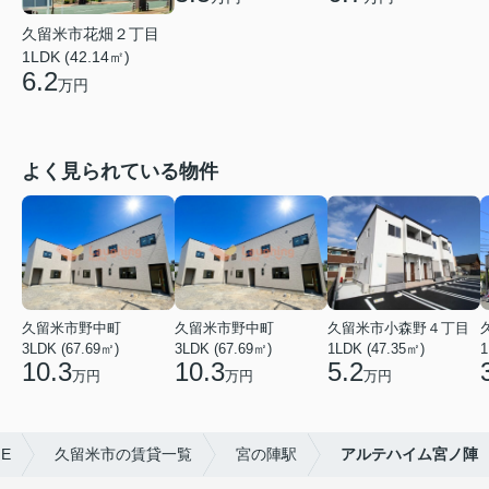
久留米市花畑２丁目
1LDK (42.14㎡)
6.2
万円
よく見られている物件
久留米市野中町
久留米市野中町
久留米市小森野４丁目
3LDK (67.69㎡)
3LDK (67.69㎡)
1LDK (47.35㎡)
1
10.3
10.3
5.2
万円
万円
万円
E
久留米市の賃貸一覧
宮の陣駅
アルテハイム宮ノ陣