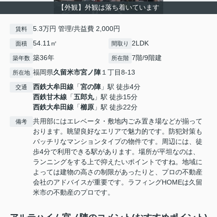
【外観】外観は落ち着いています
5.3万円 管理/共益費 2,000円
賃料
54.11㎡
2LDK
面積
間取り
築36年
7階/9階建
築年数
所在階
福岡県
久留米市
宮ノ陣
１丁目8-13
所在地
西鉄大牟田線
「
宮の陣
」駅 徒歩4分
交通
西鉄甘木線
「
五郎丸
」駅 徒歩15分
西鉄大牟田線
「
櫛原
」駅 徒歩22分
共用部にはエレベータ・敷地内ごみ置き場などが揃って
備考
おります。眺望良好なエリアで魅力的です。防犯対策も
バッチリなマンションタイプの物件です。周辺には、徒
歩4分で利用できる駅があります。場所が平坦なのは、
ランニングをする上で抑えたいポイントですね。地域に
よっては建物の高さの制限があったりと、プロの不動産
会社のアドバイスが重要です。ラフィングHOMEは久留
米市の不動産のプロです。