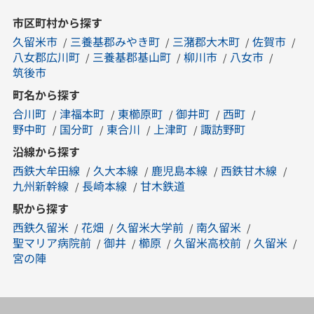
市区町村から探す
久留米市
三養基郡みやき町
三潴郡大木町
佐賀市
八女郡広川町
三養基郡基山町
柳川市
八女市
筑後市
町名から探す
合川町
津福本町
東櫛原町
御井町
西町
野中町
国分町
東合川
上津町
諏訪野町
沿線から探す
西鉄大牟田線
久大本線
鹿児島本線
西鉄甘木線
九州新幹線
長崎本線
甘木鉄道
駅から探す
西鉄久留米
花畑
久留米大学前
南久留米
聖マリア病院前
御井
櫛原
久留米高校前
久留米
宮の陣