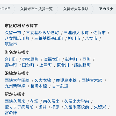
OME
久留米市の賃貸一覧
久留米大学前駅
アカリナ
市区町村から探す
久留米市
三養基郡みやき町
三潴郡大木町
佐賀市
八女郡広川町
三養基郡基山町
柳川市
八女市
筑後市
町名から探す
合川町
東櫛原町
津福本町
御井町
西町
野中町
国分町
上津町
東合川
諏訪野町
沿線から探す
西鉄大牟田線
久大本線
鹿児島本線
西鉄甘木線
九州新幹線
長崎本線
甘木鉄道
駅から探す
西鉄久留米
花畑
南久留米
久留米大学前
聖マリア病院前
御井
櫛原
久留米高校前
久留米
宮の陣