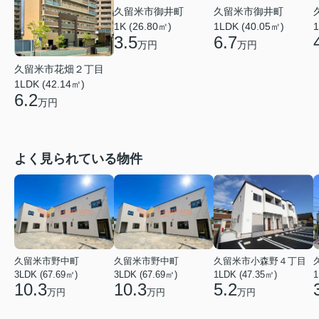
久留米市御井町
久留米市御井町
1LDK (40.05㎡)
1K (26.80㎡)
1
6.7
3.5
万円
万円
久留米市花畑２丁目
1LDK (42.14㎡)
6.2
万円
よく見られている物件
久留米市野中町
久留米市野中町
久留米市小森野４丁目
3LDK (67.69㎡)
3LDK (67.69㎡)
1LDK (47.35㎡)
1
10.3
10.3
5.2
万円
万円
万円