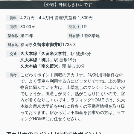
【外観】外観もきれいです
4.2万円～4.4万円 管理/共益費 1,500円
賃料
30.00㎡
1R
面積
間取り
築21年
1階/3階建
築年数
所在階
福岡県
久留米市
御井町
1735-3
所在地
久大本線
「
久留米大学前
」駅 徒歩8分
交通
久大本線
「
御井
」駅 徒歩19分
久大本線
「
南久留米
」駅 徒歩30分
こだわりポイント満載のアカリナ。2駅利用可物件なの
備考
で、よく電車を利用する方にピッタリですね。上の階の
物音に悩んでいる方は、上階無しのマンションはいかが
でしょうか。風通しが良く、熱がこもりにくいので、室
内が暑くなりにくいです。ラフィングHOMEでは、久大
本線久留米大学前を中心に数多くの不動産情報を取り扱
っております。駅から近い不動産をお求めの方は、ラフ
ィングHOMEにお任せください。