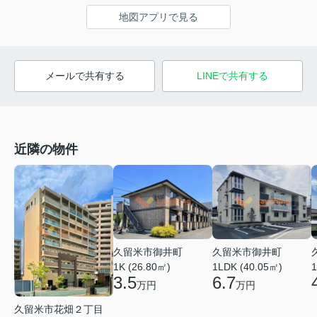
地図アプリで見る
メールで共有する
LINEで共有する
近隣の物件
久留米市御井町
久留米市御井町
1LDK (40.05㎡)
1K (26.80㎡)
1
6.7
3.5
万円
万円
久留米市花畑２丁目