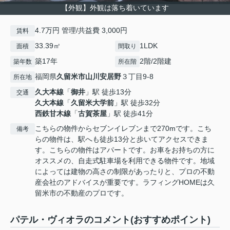
【外観】外観は落ち着いています
4.7万円 管理/共益費 3,000円
賃料
33.39㎡
1LDK
面積
間取り
築17年
2階/2階建
築年数
所在階
福岡県
久留米市
山川安居野
３丁目9-8
所在地
久大本線
「
御井
」駅 徒歩13分
交通
久大本線
「
久留米大学前
」駅 徒歩32分
西鉄甘木線
「
古賀茶屋
」駅 徒歩41分
こちらの物件からセブンイレブンまで270mです。こち
備考
らの物件は、駅へも徒歩13分と歩いてアクセスできま
す。こちらの物件はアパートです。お車をお持ちの方に
オススメの、自走式駐車場を利用できる物件です。地域
によっては建物の高さの制限があったりと、プロの不動
産会社のアドバイスが重要です。ラフィングHOMEは久
留米市の不動産のプロです。
パテル・ヴィオラのコメント(おすすめポイント)