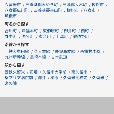
久留米市
三養基郡みやき町
三潴郡大木町
佐賀市
八女郡広川町
三養基郡基山町
柳川市
八女市
筑後市
町名から探す
合川町
津福本町
東櫛原町
御井町
西町
野中町
国分町
東合川
上津町
諏訪野町
沿線から探す
西鉄大牟田線
久大本線
鹿児島本線
西鉄甘木線
九州新幹線
長崎本線
甘木鉄道
駅から探す
西鉄久留米
花畑
久留米大学前
南久留米
聖マリア病院前
御井
櫛原
久留米高校前
久留米
宮の陣