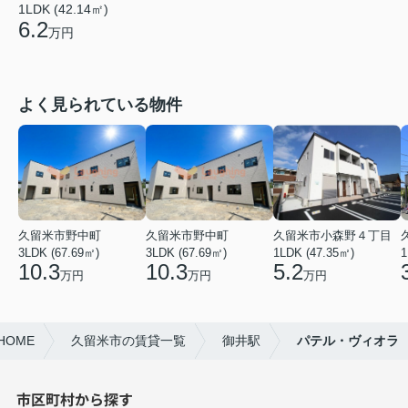
1LDK (42.14㎡)
6.2
万円
よく見られている物件
久留米市野中町
久留米市野中町
久留米市小森野４丁目
3LDK (67.69㎡)
3LDK (67.69㎡)
1LDK (47.35㎡)
1
10.3
10.3
5.2
万円
万円
万円
OME
久留米市の賃貸一覧
御井駅
パテル・ヴィオラ
市区町村から探す