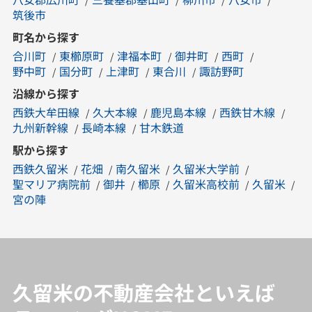
筑後市
町名から探す
合川町
東櫛原町
津福本町
御井町
西町
野中町
国分町
上津町
東合川
諏訪野町
沿線から探す
西鉄大牟田線
久大本線
鹿児島本線
西鉄甘木線
九州新幹線
長崎本線
甘木鉄道
駅から探す
西鉄久留米
花畑
南久留米
久留米大学前
聖マリア病院前
御井
櫛原
久留米高校前
久留米
宮の陣
久留米の不動産会社といえば