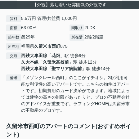
【外観】落ち着いた雰囲気の外観です
5.5万円 管理/共益費 1,000円
賃料
63.00㎡
2LDK
面積
間取り
築29年
2階/2階建
築年数
所在階
福岡県
久留米市
西町
875
所在地
西鉄大牟田線
「
花畑
」駅 徒歩9分
交通
久大本線
「
久留米高校前
」駅 徒歩12分
西鉄大牟田線
「
聖マリア病院前
」駅 徒歩14分
「メゾンクレール西町」のここがイチオシ。2駅利用可
備考
能な利便性の高いアパートです。こちらの物件はアパー
トです。初期費用のカード決済ができます。地域によっ
ては建物の高さの制限があったりと、プロの不動産会社
のアドバイスが重要です。ラフィングHOMEは久留米市
の不動産のプロです。
久留米市西町のアパートのコメント(おすすめポイ
ント)