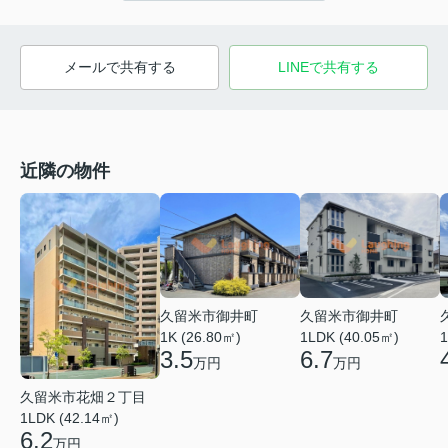
メールで共有する
LINEで共有する
近隣の物件
久留米市御井町
久留米市御井町
1LDK (40.05㎡)
1K (26.80㎡)
1
6.7
3.5
万円
万円
久留米市花畑２丁目
1LDK (42.14㎡)
6.2
万円