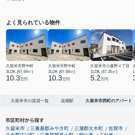
よく見られている物件
久留米市野中町
久留米市野中町
久留米市小森野４丁目
3LDK (67.69㎡)
3LDK (67.69㎡)
1LDK (47.35㎡)
1
10.3
10.3
5.2
万円
万円
万円
久留米市の賃貸一覧
花畑駅
久留米市西町のアパート
市区町村から探す
久留米市
三養基郡みやき町
三潴郡大木町
佐賀市
八女郡広川町
三養基郡基山町
柳川市
八女市