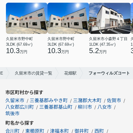
久留米市野中町
久留米市野中町
久留米市小森野４丁目
3LDK (67.69㎡)
3LDK (67.69㎡)
1LDK (47.35㎡)
1
10.3
10.3
5.2
万円
万円
万円
E
久留米市の賃貸一覧
花畑駅
フォーウィルズコート
市区町村から探す
久留米市
三養基郡みやき町
三潴郡大木町
佐賀市
八女郡広川町
三養基郡基山町
柳川市
八女市
筑後市
町名から探す
合川町
東櫛原町
津福本町
御井町
西町