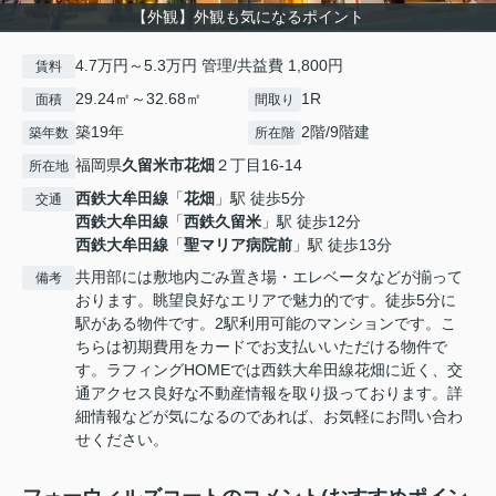
【外観】外観も気になるポイント
4.7万円～5.3万円 管理/共益費 1,800円
賃料
29.24㎡～32.68㎡
1R
面積
間取り
築19年
2階/9階建
築年数
所在階
福岡県
久留米市
花畑
２丁目16-14
所在地
西鉄大牟田線
「
花畑
」駅 徒歩5分
交通
西鉄大牟田線
「
西鉄久留米
」駅 徒歩12分
西鉄大牟田線
「
聖マリア病院前
」駅 徒歩13分
共用部には敷地内ごみ置き場・エレベータなどが揃って
備考
おります。眺望良好なエリアで魅力的です。徒歩5分に
駅がある物件です。2駅利用可能のマンションです。こ
ちらは初期費用をカードでお支払いいただける物件で
す。ラフィングHOMEでは西鉄大牟田線花畑に近く、交
通アクセス良好な不動産情報を取り扱っております。詳
細情報などが気になるのであれば、お気軽にお問い合わ
せください。