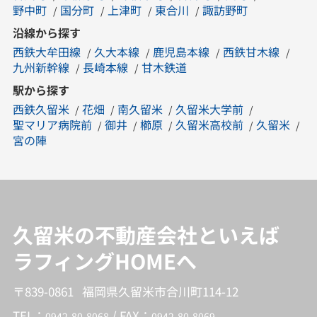
野中町
国分町
上津町
東合川
諏訪野町
沿線から探す
西鉄大牟田線
久大本線
鹿児島本線
西鉄甘木線
九州新幹線
長崎本線
甘木鉄道
駅から探す
西鉄久留米
花畑
南久留米
久留米大学前
聖マリア病院前
御井
櫛原
久留米高校前
久留米
宮の陣
久留米の不動産会社といえば
ラフィングHOMEへ
〒839-0861 福岡県久留米市合川町114-12
TEL：
/ FAX：
0942-80-8068
0942-80-8069