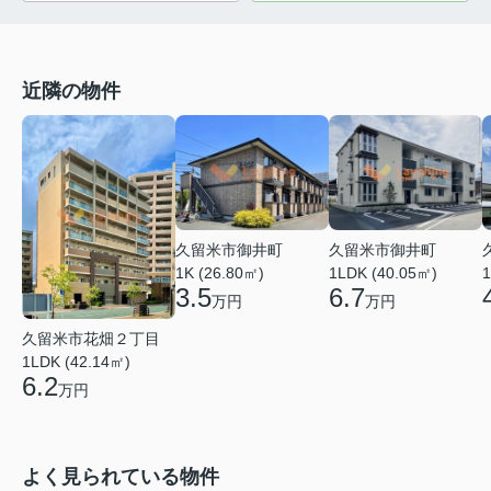
近隣の物件
久留米市御井町
久留米市御井町
1LDK (40.05㎡)
1K (26.80㎡)
1
6.7
3.5
万円
万円
久留米市花畑２丁目
1LDK (42.14㎡)
6.2
万円
よく見られている物件