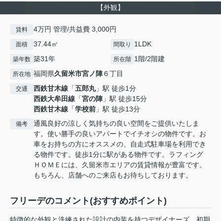
【外観】
4万円 管理/共益費 3,000円
賃料
37.44㎡
1LDK
面積
間取り
築31年
1階/2階建
築年数
所在階
福岡県
久留米市
宮ノ陣
６丁目
所在地
西鉄甘木線
「
五郎丸
」駅 徒歩1分
交通
西鉄大牟田線
「
宮の陣
」駅 徒歩15分
西鉄甘木線
「
学校前
」駅 徒歩13分
通風良好の涼しく気持ちの良い空間をご提供いたしま
備考
す。使い勝手の良いアパートでイチオシの物件です。お
車をお持ちの方にオススメの、自走式駐車場を利用でき
る物件です。徒歩1分に駅がある物件です。ラフィング
ＨＯＭＥには、久留米市エリアの賃貸情報が豊富です。
もちろん、店舗へのご来店もお待ちしております。
フリーデのコメント(おすすめポイント)
特徴的な外観と洗練された設計の内装を持つデザイナーズ。初期