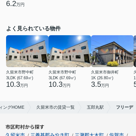
6.2
万円
よく見られている物件
久留米市野中町
久留米市野中町
久留米市御井町
3LDK (67.69㎡)
3LDK (67.69㎡)
1K (26.80㎡)
1
10.3
10.3
3.5
万円
万円
万円
ングHOME
久留米市の賃貸一覧
五郎丸駅
フリーデ
市区町村から探す
久留米市
三養基郡みやき町
三潴郡大木町
佐賀市