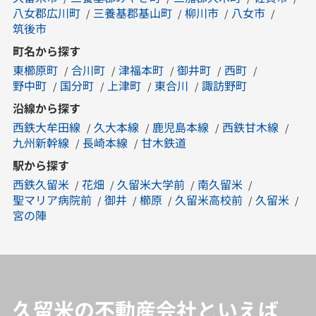
八女郡広川町
三養基郡基山町
柳川市
八女市
筑後市
町名から探す
東櫛原町
合川町
津福本町
御井町
西町
野中町
国分町
上津町
東合川
諏訪野町
沿線から探す
西鉄大牟田線
久大本線
鹿児島本線
西鉄甘木線
九州新幹線
長崎本線
甘木鉄道
駅から探す
西鉄久留米
花畑
久留米大学前
南久留米
聖マリア病院前
御井
櫛原
久留米高校前
久留米
宮の陣
久留米の不動産会社といえば