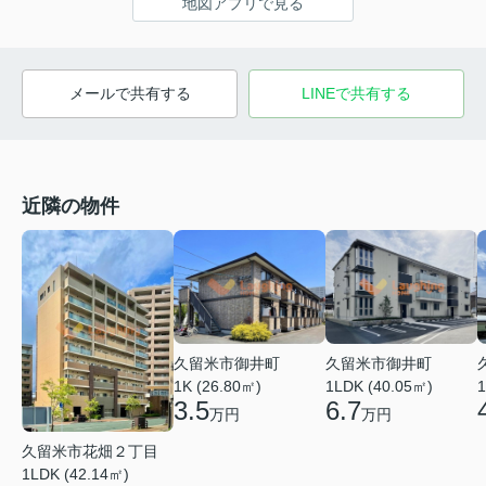
地図アプリで見る
メールで共有する
LINEで共有する
近隣の物件
久留米市御井町
久留米市御井町
1LDK (40.05㎡)
1K (26.80㎡)
1
6.7
3.5
万円
万円
久留米市花畑２丁目
1LDK (42.14㎡)