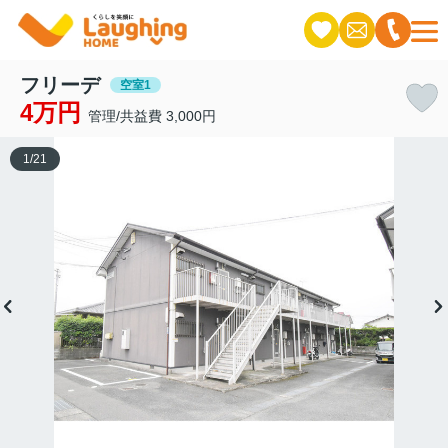
フリーデ
空室1
4万円
管理/共益費 3,000円
1
/
21