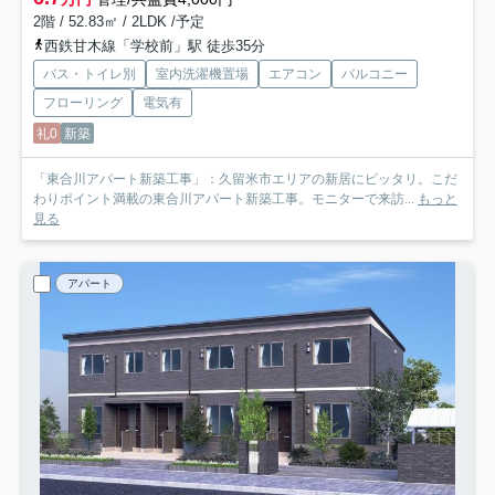
2階 / 52.83㎡ / 2LDK /予定
西鉄甘木線「学校前」駅 徒歩35分
バス・トイレ別
室内洗濯機置場
エアコン
バルコニー
フローリング
電気有
礼0
新築
「東合川アパート新築工事」：久留米市エリアの新居にピッタリ。こだ
わりポイント満載の東合川アパート新築工事。モニターで来訪...
もっと
見る
アパート