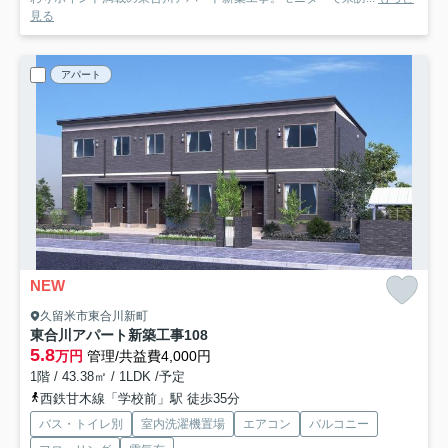
見る
アパート
NEW
久留米市東合川新町
東合川アパート新築工事
108
5.8
万円
管理/共益費4,000円
1階 / 43.38㎡ / 1LDK /予定
西鉄甘木線「学校前」駅 徒歩35分
バス・トイレ別
室内洗濯機置場
エアコン
バルコニー