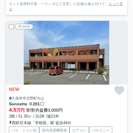
ネット使用料不要・ベランダなど充実した設備を備え付けて...
もっと見
る
アパート
NEW
久留米市北野町今山
Sonnette Ⅱ
201〇
4.5
万円
管理/共益費3,000円
2階 / 51.30㎡ / 2LDK /築21年
西鉄甘木線「学校前」駅 徒歩44分
バス・トイレ別
室内洗濯機置場
エアコン
バルコニー