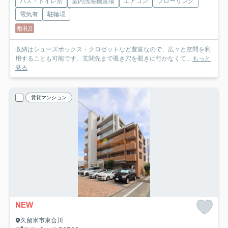
バス・トイレ別
室内洗濯機置場
エアコン
フローリング
電気有
駐輪場
敷礼0
収納はシューズボックス・クロゼットなど豊富なので、広々と空間を利
用することも可能です。玄関先まで覗き穴を覗きに行かなくて...
もっと
見る
賃貸マンション
NEW
久留米市東合川