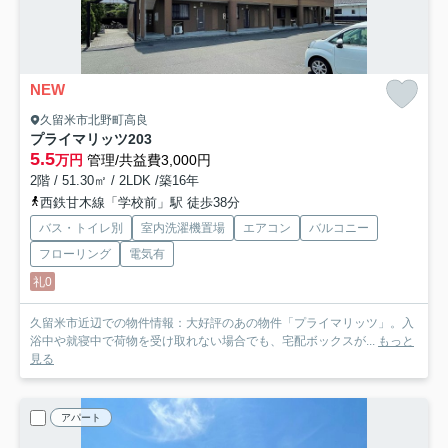
NEW
久留米市北野町高良
プライマリッツ
203
5.5
万円
管理/共益費3,000円
2階 / 51.30㎡ / 2LDK /築16年
西鉄甘木線「学校前」駅 徒歩38分
バス・トイレ別
室内洗濯機置場
エアコン
バルコニー
フローリング
電気有
礼0
久留米市近辺での物件情報：大好評のあの物件「プライマリッツ」。入
浴中や就寝中で荷物を受け取れない場合でも、宅配ボックスが...
もっと
見る
アパート