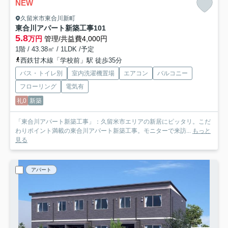
NEW
久留米市東合川新町
東合川アパート新築工事
101
5.8
万円
管理/共益費4,000円
1階 / 43.38㎡ / 1LDK /予定
西鉄甘木線「学校前」駅 徒歩35分
バス・トイレ別
室内洗濯機置場
エアコン
バルコニー
フローリング
電気有
礼0
新築
「東合川アパート新築工事」：久留米市エリアの新居にピッタリ。こだ
わりポイント満載の東合川アパート新築工事。モニターで来訪...
もっと
見る
アパート