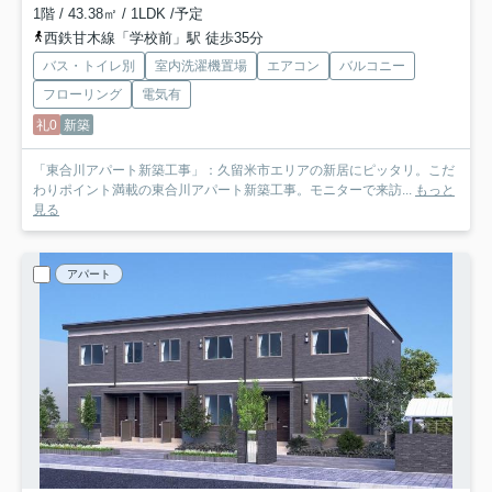
1階 / 43.38㎡ / 1LDK /予定
西鉄甘木線「学校前」駅 徒歩35分
バス・トイレ別
室内洗濯機置場
エアコン
バルコニー
フローリング
電気有
礼0
新築
「東合川アパート新築工事」：久留米市エリアの新居にピッタリ。こだ
わりポイント満載の東合川アパート新築工事。モニターで来訪...
もっと
見る
アパート