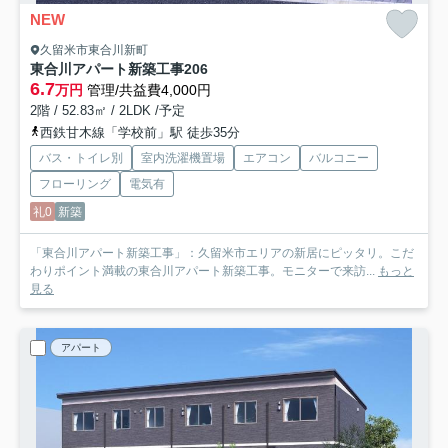
NEW
久留米市東合川新町
東合川アパート新築工事
206
6.7
万円
管理/共益費4,000円
2階 / 52.83㎡ / 2LDK /予定
西鉄甘木線「学校前」駅 徒歩35分
バス・トイレ別
室内洗濯機置場
エアコン
バルコニー
フローリング
電気有
礼0
新築
「東合川アパート新築工事」：久留米市エリアの新居にピッタリ。こだ
わりポイント満載の東合川アパート新築工事。モニターで来訪...
もっと
見る
アパート