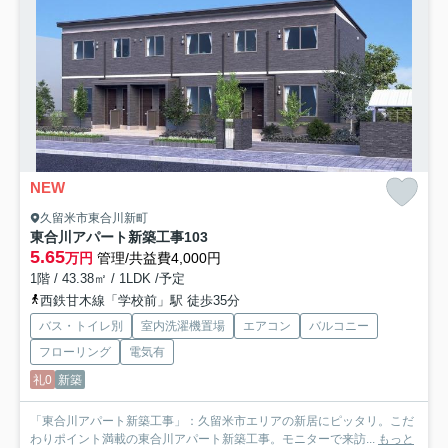
NEW
久留米市東合川新町
東合川アパート新築工事
103
5.65
万円
管理/共益費4,000円
1階 / 43.38㎡ / 1LDK /予定
西鉄甘木線「学校前」駅 徒歩35分
バス・トイレ別
室内洗濯機置場
エアコン
バルコニー
フローリング
電気有
礼0
新築
「東合川アパート新築工事」：久留米市エリアの新居にピッタリ。こだ
わりポイント満載の東合川アパート新築工事。モニターで来訪...
もっと