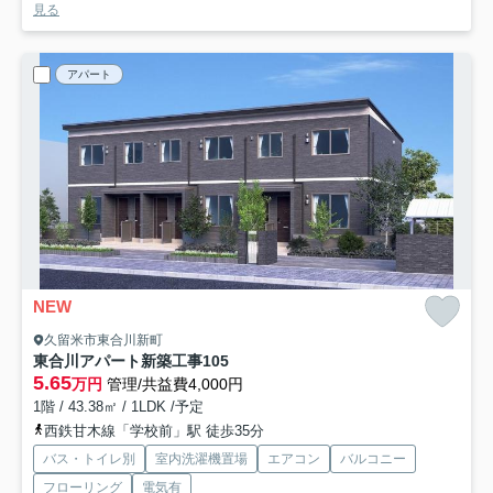
見る
アパート
NEW
久留米市東合川新町
東合川アパート新築工事
105
5.65
万円
管理/共益費4,000円
1階 / 43.38㎡ / 1LDK /予定
西鉄甘木線「学校前」駅 徒歩35分
バス・トイレ別
室内洗濯機置場
エアコン
バルコニー
フローリング
電気有