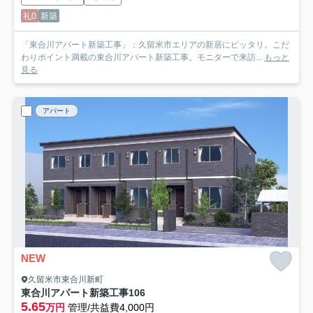
礼0
新築
「東合川アパート新築工事」：久留米市エリアの新居にピッタリ。こだ
わりポイント満載の東合川アパート新築工事。モニターで来訪...
もっと
見る
アパート
NEW
久留米市東合川新町
東合川アパート新築工事
106
5.65
万円
管理/共益費4,000円