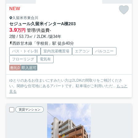
NEW
久留米市東合川
セジュール久留米インターA棟
203
3.9
万円
管理/共益費-
2階 / 53.73㎡ / 2LDK /築34年
西鉄甘木線「学校前」駅 徒歩40分
バス・トイレ別
室内洗濯機置場
エアコン
バルコニー
フローリング
電気有
敷礼0
即入居可
ゆとりのあるお住まいにすみたい方は2LDKの間取りをご検討くださ
い。閑静な住宅地にあるアパートです。駐車場がご利用いただ...
もっと
見る
賃貸マンション