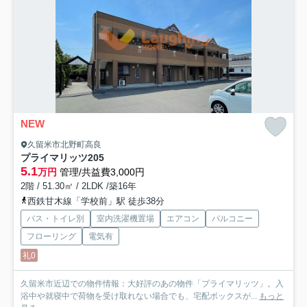
NEW
久留米市北野町高良
プライマリッツ
205
5.1
万円
管理/共益費3,000円
2階 / 51.30㎡ / 2LDK /築16年
西鉄甘木線「学校前」駅 徒歩38分
バス・トイレ別
室内洗濯機置場
エアコン
バルコニー
フローリング
電気有
礼0
久留米市近辺での物件情報：大好評のあの物件「プライマリッツ」。入
浴中や就寝中で荷物を受け取れない場合でも、宅配ボックスが...
もっと