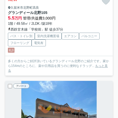
久留米市北野町高良
グランディール北野
105
5.5
万円
管理/共益費3,000円
1階 / 49.58㎡ / 2LDK /築18年
西鉄甘木線「学校前」駅 徒歩37分
バス・トイレ別
室内洗濯機置場
エアコン
バルコニー
フローリング
電気有
礼0
多くの方からご好評頂いているグランディール北野のご紹介です。家か
ら154mのところに、薬や日用品を買うのに便利なドラッグ...
もっと見
る
アパート