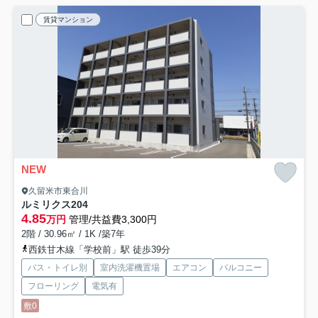
賃貸マンション
NEW
久留米市東合川
ルミリクス
204
4.85
万円
管理/共益費3,300円
2階 / 30.96㎡ / 1K /築7年
西鉄甘木線「学校前」駅 徒歩39分
バス・トイレ別
室内洗濯機置場
エアコン
バルコニー
フローリング
電気有
敷0