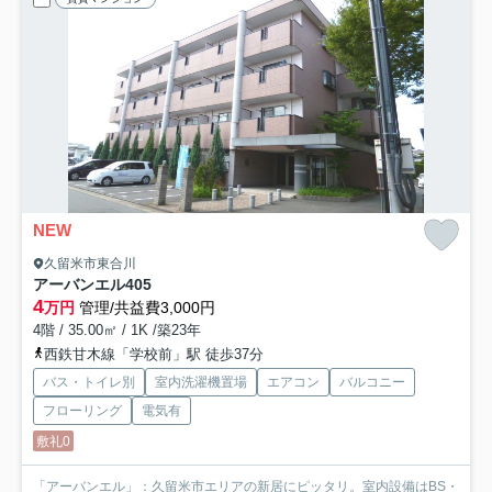
NEW
久留米市東合川
アーバンエル
405
4
万円
管理/共益費3,000円
4階 / 35.00㎡ / 1K /築23年
西鉄甘木線「学校前」駅 徒歩37分
バス・トイレ別
室内洗濯機置場
エアコン
バルコニー
フローリング
電気有
敷礼0
「アーバンエル」：久留米市エリアの新居にピッタリ。室内設備はBS・