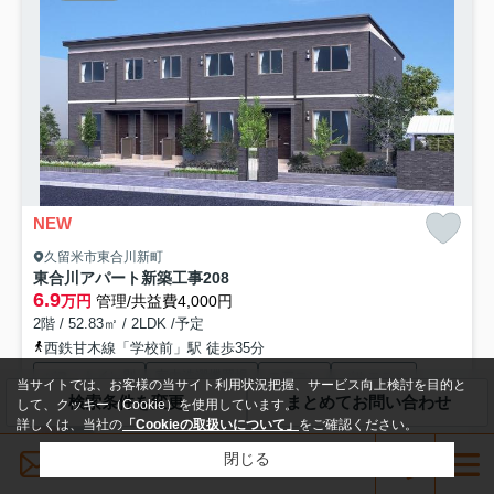
NEW
久留米市東合川新町
東合川アパート新築工事
208
6.9
万円
管理/共益費4,000円
2階 / 52.83㎡ / 2LDK /予定
西鉄甘木線「学校前」駅 徒歩35分
バス・トイレ別
室内洗濯機置場
エアコン
バルコニー
当サイトでは、お客様の当サイト利用状況把握、サービス向上検討を目的と
検索条件を変更
まとめてお問い合わせ
フローリング
電気有
して、クッキー（Cookie）を使用しています。
詳しくは、当社の
「Cookieの取扱いについて」
をご確認ください。
礼0
新築
メールでお問い合わせ
閉じる
「東合川アパート新築工事」：久留米市エリアの新居にピッタリ。こだ