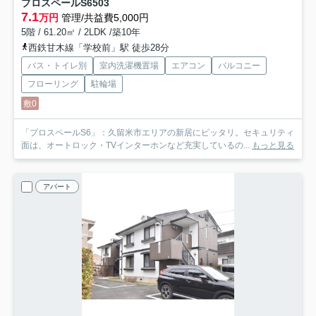
プロスペールS6
503
7.1
万円
管理/共益費5,000円
5階 / 61.20㎡ / 2LDK /築10年
西鉄甘木線「学校前」駅 徒歩28分
バス・トイレ別
室内洗濯機置場
エアコン
バルコニー
フローリング
駐輪場
敷0
「プロスペールS6」：久留米市エリアの新居にピッタリ。セキュリティ
面は、オートロック・TVインターホンなど充実しているの...
もっと見る
アパート