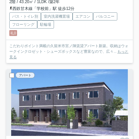
2階 / 43.20㎡ / 1LDK /築2年
西鉄甘木線「学校前」駅 徒歩12分
バス・トイレ別
室内洗濯機置場
エアコン
バルコニー
フローリング
駐輪場
礼0
こだわりポイント満載の久留米市宮ノ陣賃貸アパート新築。収納はウォ
ークインクロゼット・シューズボックスなど豊富なので、広々...
もっと
見る
アパート