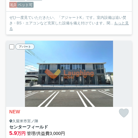
礼0
ペット可
ぜひ一度見ていただきたい、「アジャートK」です。室内設備は追い焚
き・BS・エアコンなど充実した設備を備え付けています。閑...
もっと見
る
アパート
NEW
久留米市宮ノ陣
センターフィールド
5.9
万円
管理/共益費3,000円