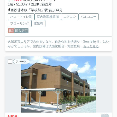
1階 / 51.30㎡ / 2LDK /築21年
西鉄甘木線「学校前」駅 徒歩44分
バス・トイレ別
室内洗濯機置場
エアコン
バルコニー
フローリング
電気有
礼0
即入居可
久留米市エリアでの住まいなら、住み心地も快適な「Sonnette Ⅱ」はい
かがでしょうか。室内設備は洗面化粧台・浴室乾燥...
もっと見る
アパート
NEW