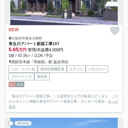
NEW
久留米市東合川新町
東合川アパート新築工事
107
5.65
万円
管理/共益費4,000円
1階 / 43.38㎡ / 1LDK /予定
西鉄甘木線「学校前」駅 徒歩35分
バス・トイレ別
室内洗濯機置場
エアコン
バルコニー
フローリング
電気有
礼0
新築
「東合川アパート新築工事」：久留米市エリアの新居にピッタリ。こだ
わりポイント満載の東合川アパート新築工事。モニターで来訪...
もっと
見る
アパート