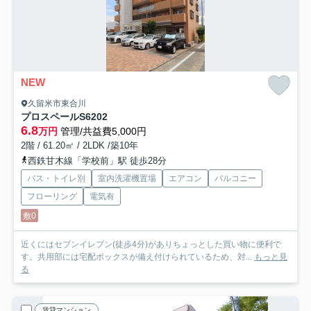
NEW
久留米市東合川
プロスペールS6
202
6.8
万円
管理/共益費5,000円
2階 / 61.20㎡ / 2LDK /築10年
西鉄甘木線「学校前」駅 徒歩28分
バス・トイレ別
室内洗濯機置場
エアコン
バルコニー
フローリング
電気有
敷0
近くにはセブンイレブン(徒歩4分)がありちょっとした買い物に便利で
す。共用部には宅配ボックスが備え付けられているため、対...
もっと見
る
賃貸マンション