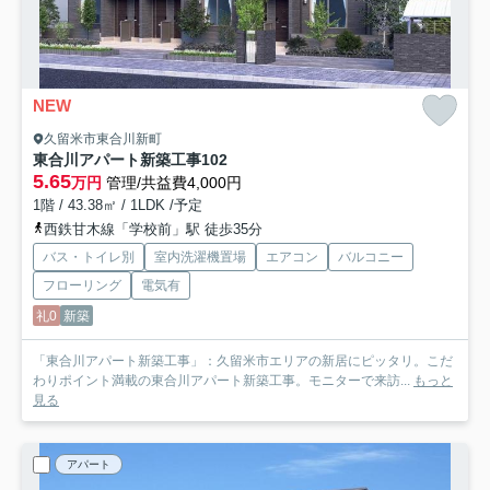
NEW
久留米市東合川新町
東合川アパート新築工事
102
5.65
万円
管理/共益費4,000円
1階 / 43.38㎡ / 1LDK /予定
西鉄甘木線「学校前」駅 徒歩35分
バス・トイレ別
室内洗濯機置場
エアコン
バルコニー
フローリング
電気有
礼0
新築
「東合川アパート新築工事」：久留米市エリアの新居にピッタリ。こだ
わりポイント満載の東合川アパート新築工事。モニターで来訪...
もっと
見る
アパート