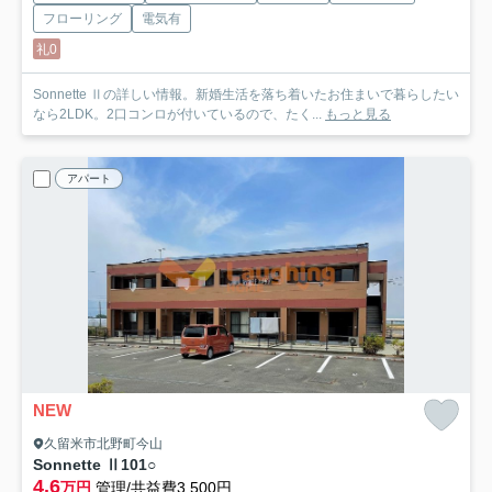
フローリング
電気有
礼0
Sonnette Ⅱの詳しい情報。新婚生活を落ち着いたお住まいで暮らしたい
なら2LDK。2口コンロが付いているので、たく...
もっと見る
アパート
NEW
久留米市北野町今山
Sonnette Ⅱ
101○
4.6
万円
管理/共益費3,500円