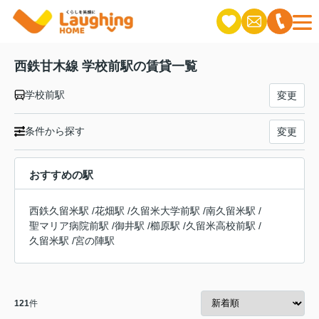
西鉄甘木線 学校前駅の賃貸一覧
学校前駅
変更
条件から探す
変更
おすすめの駅
西鉄久留米駅
/
花畑駅
/
久留米大学前駅
/
南久留米駅
/
聖マリア病院前駅
/
御井駅
/
櫛原駅
/
久留米高校前駅
/
久留米駅
/
宮の陣駅
121
件