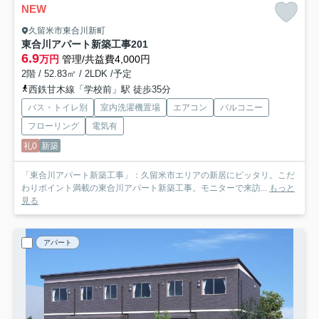
NEW
久留米市東合川新町
東合川アパート新築工事
201
6.9
万円
管理/共益費4,000円
2階 / 52.83㎡ / 2LDK /予定
西鉄甘木線「学校前」駅 徒歩35分
バス・トイレ別
室内洗濯機置場
エアコン
バルコニー
フローリング
電気有
礼0
新築
「東合川アパート新築工事」：久留米市エリアの新居にピッタリ。こだ
わりポイント満載の東合川アパート新築工事。モニターで来訪...
もっと
見る
アパート