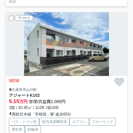
見る
アパート
NEW
久留米市山川町
アジャートK
102
5.15
万円
管理/共益費2,000円
1階 / 42.95㎡ / 1LDK /築10年
西鉄甘木線「学校前」駅 徒歩60分
バス・トイレ別
室内洗濯機置場
エアコン
フローリング
電気有
駐輪場