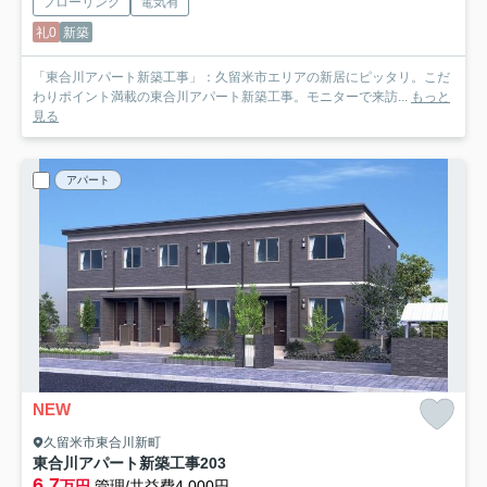
フローリング
電気有
礼0
新築
「東合川アパート新築工事」：久留米市エリアの新居にピッタリ。こだ
わりポイント満載の東合川アパート新築工事。モニターで来訪...
もっと
見る
アパート
NEW
久留米市東合川新町
東合川アパート新築工事
203
6.7
万円
管理/共益費4,000円