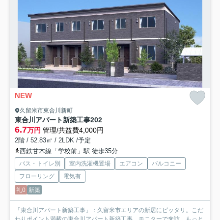
NEW
久留米市東合川新町
東合川アパート新築工事
202
6.7
万円
管理/共益費4,000円
2階 / 52.83㎡ / 2LDK /予定
西鉄甘木線「学校前」駅 徒歩35分
バス・トイレ別
室内洗濯機置場
エアコン
バルコニー
フローリング
電気有
礼0
新築
「東合川アパート新築工事」：久留米市エリアの新居にピッタリ。こだ
わりポイント満載の東合川アパート新築工事。モニターで来訪...
もっと