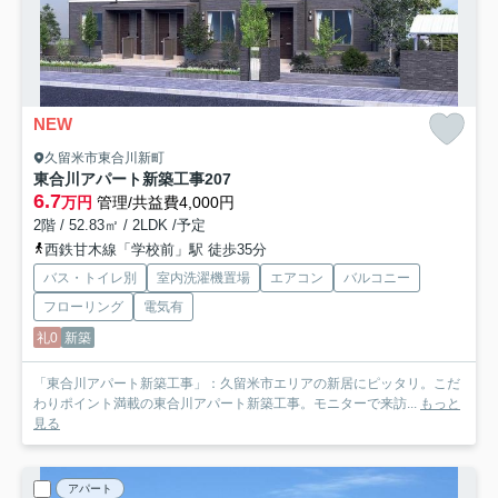
NEW
久留米市東合川新町
東合川アパート新築工事
207
6.7
万円
管理/共益費4,000円
2階 / 52.83㎡ / 2LDK /予定
西鉄甘木線「学校前」駅 徒歩35分
バス・トイレ別
室内洗濯機置場
エアコン
バルコニー
フローリング
電気有
礼0
新築
「東合川アパート新築工事」：久留米市エリアの新居にピッタリ。こだ
わりポイント満載の東合川アパート新築工事。モニターで来訪...
もっと
見る
アパート