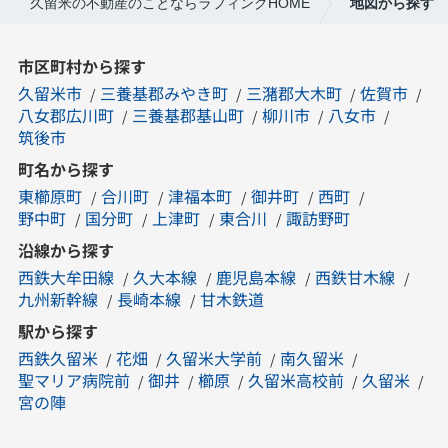
久留米の不動産のことならラフィングHOME
地図から探す
市区町村から探す
久留米市
三養基郡みやき町
三潴郡大木町
佐賀市
八女郡広川町
三養基郡基山町
柳川市
八女市
筑後市
町名から探す
東櫛原町
合川町
津福本町
御井町
西町
野中町
国分町
上津町
東合川
諏訪野町
沿線から探す
西鉄大牟田線
久大本線
鹿児島本線
西鉄甘木線
九州新幹線
長崎本線
甘木鉄道
駅から探す
西鉄久留米
花畑
久留米大学前
南久留米
聖マリア病院前
御井
櫛原
久留米高校前
久留米
宮の陣