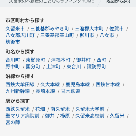
久留米の不動産のことならラフィングHOME
地図から探す
市区町村から探す
久留米市
三養基郡みやき町
三潴郡大木町
佐賀市
八女郡広川町
三養基郡基山町
柳川市
八女市
筑後市
町名から探す
合川町
東櫛原町
津福本町
御井町
西町
野中町
国分町
上津町
東合川
諏訪野町
沿線から探す
西鉄大牟田線
久大本線
鹿児島本線
西鉄甘木線
九州新幹線
長崎本線
甘木鉄道
駅から探す
西鉄久留米
花畑
南久留米
久留米大学前
聖マリア病院前
御井
櫛原
久留米高校前
久留米
宮の陣