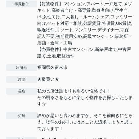
【賃貸物件】マンション,アパート,一戸建て,メゾ
得意物件
ネット,高齢者向け・高専賃,単身者向け,学生向
け,女性向け,二人暮し・ルームシェア,ファミリー
向け,ペット対応・相談,分譲賃貸,特優賃,UR賃貸,
駅近物件,リゾート,マンスリー,デザイナーズ,保
証人不要,初期費用安め,高級マンション,事務所・
店舗・倉庫・工場
【売買物件】中古マンション,新築戸建て,中古戸
建て,土地,収益物件
福岡県久留米市
出身地
★爆買い★
趣味
私の長所は誰よりも明るい性格です！
長所
その明るさをもとに楽しく物件をお探しいたしま
す☆
諦めが悪いと言われますが、そこを前向きにとら
短所
え、物件のお探しにはとことん追求しようと思っ
ております！