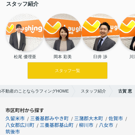
スタッフ紹介
松尾 優理亜
岡本 彩美
臼井 渉
川
スタッフ一覧
の不動産のことならラフィングHOME
スタッフ紹介
古賀 恵
市区町村から探す
久留米市
三養基郡みやき町
三潴郡大木町
佐賀市
八女郡広川町
三養基郡基山町
柳川市
八女市
筑後市