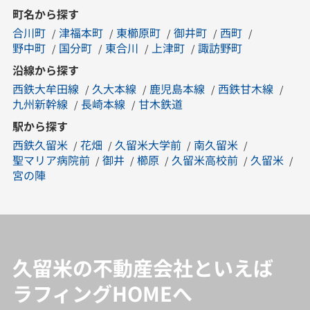
町名から探す
合川町
津福本町
東櫛原町
御井町
西町
野中町
国分町
東合川
上津町
諏訪野町
沿線から探す
西鉄大牟田線
久大本線
鹿児島本線
西鉄甘木線
九州新幹線
長崎本線
甘木鉄道
駅から探す
西鉄久留米
花畑
久留米大学前
南久留米
聖マリア病院前
御井
櫛原
久留米高校前
久留米
宮の陣
久留米の不動産会社といえば
ラフィングHOMEへ