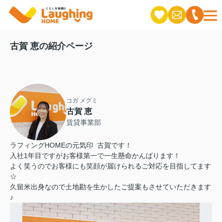
古賀 恵の紹介ページ
コガ メグミ
古賀 恵
賃貸事業部
ラフィングHOMEの元気印 古賀です！
入社1年目ですがお客様第一で一生懸命かんばります！
よく笑うのでお客様にも笑顔が届けられるご対応を目指してます
☆
久留米出身なので土地勘を生かしたご提案もさせていただきます
♪