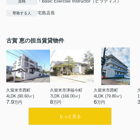
・Basic Exercise Instructor（ピラティス）
資格
宅島店長
尊敬する人
古賀 恵の担当賃貸物件
久留米市西町
久留米市津福今町
久留米市西町
4LDK (90.60㎡)
7LDK (166.00㎡)
4LDK (79.80㎡)
1
7.9
8
6
万円
万円
万円
もっと見る