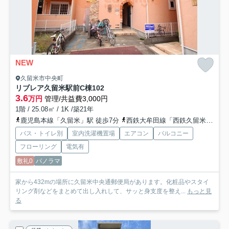
NEW
久留米市中央町
リブレア久留米駅前C棟
102
3.6
万円
管理/共益費3,000円
1階 / 25.08㎡ / 1K /築21年
鹿児島本線「久留米」駅 徒歩7分
西鉄大牟田線「西鉄久留米」駅 徒歩23分
バス・トイレ別
室内洗濯機置場
エアコン
バルコニー
フローリング
電気有
敷礼0
パノラマ
家から432mの場所に久留米中央通郵便局があります。化粧品やスタイ
リング剤などをまとめて出し入れして、サッと身支度を整え...
もっと見
る