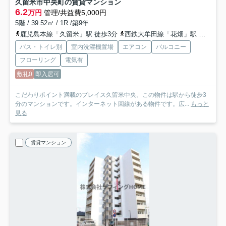
久留米市中央町の賃貸マンション
6.2
万円
管理/共益費5,000円
5階 / 39.52㎡ / 1R /築9年
鹿児島本線「久留米」駅 徒歩3分
西鉄大牟田線「花畑」駅 徒歩27分
バス・トイレ別
室内洗濯機置場
エアコン
バルコニー
フローリング
電気有
敷礼0
即入居可
こだわりポイント満載のプレイス久留米中央。この物件は駅から徒歩3
分のマンションです。インターネット回線がある物件です。広...
もっと
見る
賃貸マンション