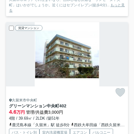
町」はいかがでしょうか。近くにはセブンイレブン(徒歩4分)...
もっと見
る
賃貸マンション
久留米市中央町
グリーンマンション中央町
402
4.6
万円
管理/共益費3,000円
4階 / 39.69㎡ / 2LDK /築51年
鹿児島本線「久留米」駅 徒歩8分
西鉄大牟田線「西鉄久留米」駅 徒歩24分
バス・トイレ別
室内洗濯機置場
エアコン
バルコニー