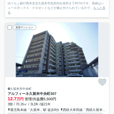
ゆうちょ銀行熊本支店久留米市役所内出張所まで457mです。収納はシ
ューズボックス・クロゼットなどが備え付けられているので...
もっと見
る
賃貸マンション
久留米市中央町
アルフィーネ久留米中央町
307
12.7
万円
管理/共益費5,500円
3階 / 70.26㎡ / 3LDK /築21年
鹿児島本線「久留米」駅 徒歩8分
西鉄大牟田線「西鉄久留米」駅 徒歩24分