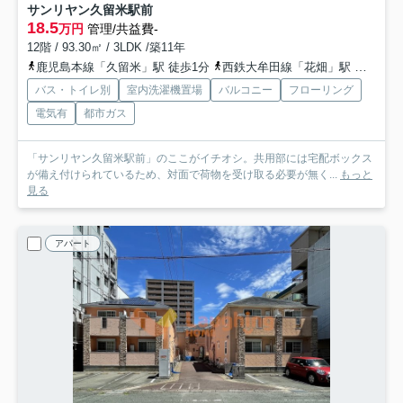
サンリヤン久留米駅前
18.5
万円
管理/共益費-
12階 / 93.30㎡ / 3LDK /築11年
鹿児島本線「久留米」駅 徒歩1分
西鉄大牟田線「花畑」駅 徒歩28分
バス・トイレ別
室内洗濯機置場
バルコニー
フローリング
電気有
都市ガス
「サンリヤン久留米駅前」のここがイチオシ。共用部には宅配ボックス
が備え付けられているため、対面で荷物を受け取る必要が無く...
もっと
見る
アパート