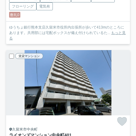
フローリング
電気有
敷礼0
ゆうちょ銀行熊本支店久留米市役所内出張所が歩いて413mのところに
あります。共用部には宅配ボックスが備え付けられているた...
もっと見
る
賃貸マンション
久留米市中央町
ライオンズマンション中央町
401