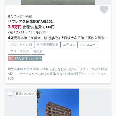
久留米市中央町
リブレア久留米駅前A棟
201
3.8
万円
管理/共益費3,000円
2階 / 25.11㎡ / 1K /築21年
鹿児島本線「久留米」駅 徒歩7分
西鉄大牟田線「西鉄久留米」駅 徒歩23分
バス・トイレ別
室内洗濯機置場
エアコン
バルコニー
フローリング
電気有
敷0
即入居可
パノラマ
鹿児島本線久留米周辺への引っ越しをお考えなら「リブレア久留米駅前
A棟」。サービスルーム付きの間取りなので使い勝手がいいで...
もっと
見る
賃貸マンション