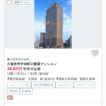
賃貸マンション
久留米市中央町
久留米市中央町の賃貸マンション
16.9
万円
管理/共益費-
13階 / 78.51㎡ / 3LDK /築16年
鹿児島本線「久留米」駅 徒歩1分
西鉄大牟田線「西鉄久留米」駅 徒歩29分
バス・トイレ別
室内洗濯機置場
バルコニー
フローリング
電気有
駐輪場
敷0