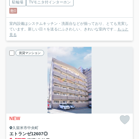
駐輪場
TVモニタ付インターホン
敷0
室内設備はシステムキッチン・洗面台などが揃っており、とても充実し
ています。新しい日々を送るにふさわしい、きれいな室内です...
もっと
見る
賃貸マンション
NEW
久留米市中央町
エトランゼ12
607◎