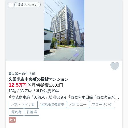
賃貸マンション
久留米市中央町
久留米市中央町の賃貸マンション
12.5
万円
管理/共益費5,000円
15階 / 65.73㎡ / 3LDK /築19年
鹿児島本線「久留米」駅 徒歩9分
西鉄大牟田線「西鉄久留米」駅 徒歩22分
バス・トイレ別
室内洗濯機置場
バルコニー
フローリング
電気有
駐輪場
敷0