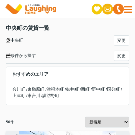
中央町の賃貸一覧
中央町
変更
条件から探す
変更
おすすめのエリア
合川町
/
東櫛原町
/
津福本町
/
御井町
/
西町
/
野中町
/
国分町
/
上津町
/
東合川
/
諏訪野町
50
件