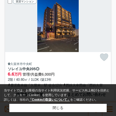
賃貸マンション
久留米市中央町
ソレイユ中央
205◎
6.6
万円
管理/共益費6,000円
2階 / 40.80㎡ / 1LDK /築13年
鹿児島本線「久留米」駅 徒歩12分
西鉄大牟田線「西鉄久留米」駅 徒歩18分
当サイトでは、お客様の当サイト利用状況把握、サービス向上検討を目的と
バス・トイレ別
室内洗濯機置場
エアコン
バルコニー
検索条件を変更
まとめてお問い合わせ
して、クッキー（Cookie）を使用しています。
フローリング
電気有
詳しくは、当社の
「Cookieの取扱いについて」
をご確認ください。
敷礼0
パノラマ
メールでお問い合わせ
閉じる