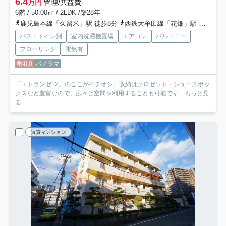
6.4
万円
管理/共益費-
6階 / 50.00㎡ / 2LDK /築28年
鹿児島本線「久留米」駅 徒歩8分
西鉄大牟田線「花畑」駅 徒歩23分
バス・トイレ別
室内洗濯機置場
エアコン
バルコニー
フローリング
電気有
敷礼0
パノラマ
「エトランゼ12」のここがイチオシ。収納はクロゼット・シューズボッ
クスなど豊富なので、広々と空間を利用することも可能です...
もっと見
る
賃貸マンション