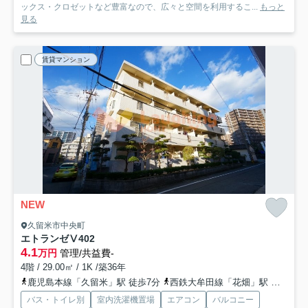
ックス・クロゼットなど豊富なので、広々と空間を利用するこ...
もっと
見る
賃貸マンション
NEW
久留米市中央町
エトランゼⅤ
402
4.1
万円
管理/共益費-
4階 / 29.00㎡ / 1K /築36年
鹿児島本線「久留米」駅 徒歩7分
西鉄大牟田線「花畑」駅 徒歩24分
バス・トイレ別
室内洗濯機置場
エアコン
バルコニー