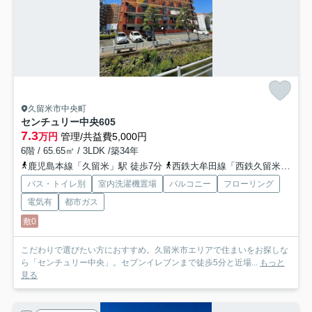
久留米市中央町
センチュリー中央
605
7.3
万円
管理/共益費5,000円
6階 / 65.65㎡ / 3LDK /築34年
鹿児島本線「久留米」駅 徒歩7分
西鉄大牟田線「西鉄久留米」駅 徒歩25分
バス・トイレ別
室内洗濯機置場
バルコニー
フローリング
電気有
都市ガス
敷0
こだわりで選びたい方におすすめ。久留米市エリアで住まいをお探しな
ら「センチュリー中央」。セブンイレブンまで徒歩5分と近場...
もっと
見る