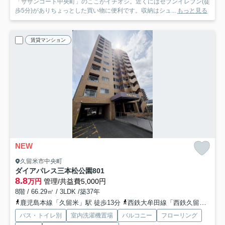
「サザンコート中央町」のここがイチオシ。近くにはセブンイレブン(徒
歩5分)がありちょっとした買い物に便利です。収納はシュ...
もっと見る
賃貸マンション
NEW
久留米市中央町
ダイアパレス三本松公園
801
8.8
万円
管理/共益費5,000円
8階 / 66.29㎡ / 3LDK /築37年
鹿児島本線「久留米」駅 徒歩13分
西鉄大牟田線「西鉄久留米」駅 徒歩19分
バス・トイレ別
室内洗濯機置場
バルコニー
フローリング