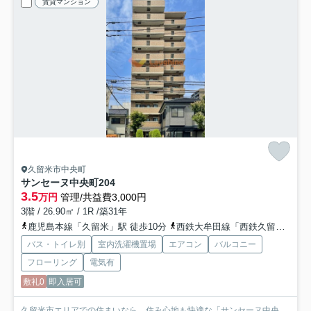
賃貸マンション
久留米市中央町
サンセーヌ中央町
204
3.5
万円
管理/共益費3,000円
3階 / 26.90㎡ / 1R /築31年
鹿児島本線「久留米」駅 徒歩10分
西鉄大牟田線「西鉄久留米」駅 徒歩21分
バス・トイレ別
室内洗濯機置場
エアコン
バルコニー
フローリング
電気有
敷礼0
即入居可
久留米市エリアでの住まいなら、住み心地も快適な「サンセーヌ中央