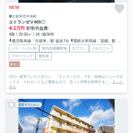
NEW
久留米市中央町
エトランゼⅤ
405〇
4.1
万円
管理/共益費-
4階 / 29.00㎡ / 1K /築36年
鹿児島本線「久留米」駅 徒歩7分
西鉄大牟田線「花畑」駅 徒歩24分
バス・トイレ別
室内洗濯機置場
エアコン
バルコニー
フローリング
電気有
敷礼0
ぜひ一度見ていただきたい、「エトランゼⅤ」です。収納はシューズボ
ックス・クロゼットなど豊富なので、広々と空間を利用するこ...
もっと
見る
賃貸マンション