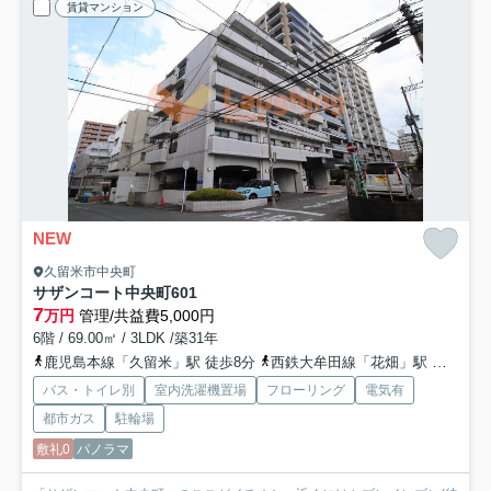
賃貸マンション
NEW
久留米市中央町
サザンコート中央町
601
7
万円
管理/共益費5,000円
6階 / 69.00㎡ / 3LDK /築31年
鹿児島本線「久留米」駅 徒歩8分
西鉄大牟田線「花畑」駅 徒歩23分
バス・トイレ別
室内洗濯機置場
フローリング
電気有
都市ガス
駐輪場
敷礼0
パノラマ