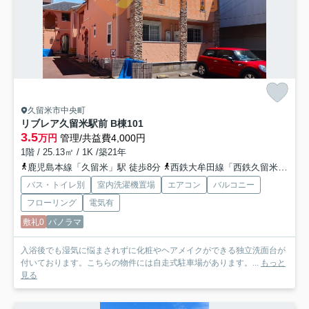
久留米市中央町
リブレア久留米駅前 B棟
101
3.5
万円
管理/共益費4,000円
1階 / 25.13㎡ / 1K /築21年
鹿児島本線「久留米」駅 徒歩8分
西鉄大牟田線「西鉄久留米」駅 徒歩23分
バス・トイレ別
室内洗濯機置場
エアコン
バルコニー
フローリング
電気有
敷礼0
パノラマ
入浴後でも湿気に悩まされずに化粧やヘアメイクができる独立洗面台が
付いております。こちらの物件には自走式駐車場があります。...
もっと
見る