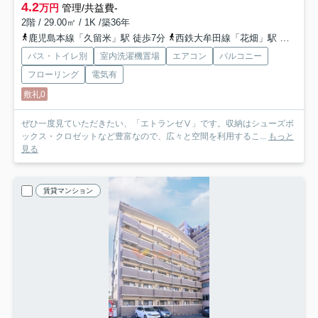
4.2
万円
管理/共益費-
2階 / 29.00㎡ / 1K /築36年
鹿児島本線「久留米」駅 徒歩7分
西鉄大牟田線「花畑」駅 徒歩24分
バス・トイレ別
室内洗濯機置場
エアコン
バルコニー
フローリング
電気有
敷礼0
ぜひ一度見ていただきたい、「エトランゼⅤ」です。収納はシューズボ
ックス・クロゼットなど豊富なので、広々と空間を利用するこ...
もっと
見る
賃貸マンション