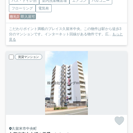
バス・トイレ別
室内洗濯機置場
エアコン
バルコニー
フローリング
電気有
敷礼0
即入居可
こだわりポイント満載のプレイス久留米中央。この物件は駅から徒歩3
分のマンションです。インターネット回線がある物件です。広...
もっと
見る
賃貸マンション
久留米市中央町