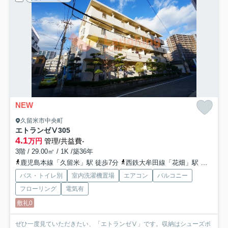
NEW
久留米市中央町
エトランゼⅤ
305
4.1
万円
管理/共益費-
3階 / 29.00㎡ / 1K /築36年
鹿児島本線「久留米」駅 徒歩7分
西鉄大牟田線「花畑」駅 徒歩24分
バス・トイレ別
室内洗濯機置場
エアコン
バルコニー
フローリング
電気有
敷礼0
ぜひ一度見ていただきたい、「エトランゼⅤ」です。収納はシューズボ