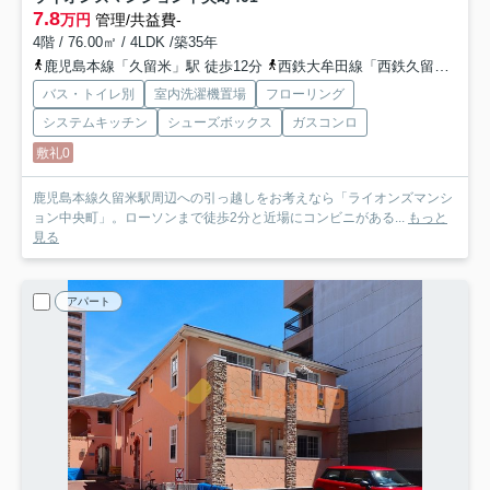
7.8
万円
管理/共益費-
4階 / 76.00㎡ / 4LDK /築35年
鹿児島本線「久留米」駅 徒歩12分
西鉄大牟田線「西鉄久留米」駅 徒歩20分
バス・トイレ別
室内洗濯機置場
フローリング
システムキッチン
シューズボックス
ガスコンロ
敷礼0
鹿児島本線久留米駅周辺への引っ越しをお考えなら「ライオンズマンシ
ョン中央町」。ローソンまで徒歩2分と近場にコンビニがある...
もっと
見る
アパート