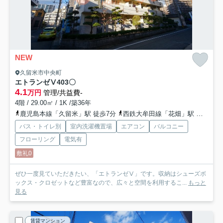
NEW
久留米市中央町
エトランゼⅤ
403〇
4.1
万円
管理/共益費-
4階 / 29.00㎡ / 1K /築36年
鹿児島本線「久留米」駅 徒歩7分
西鉄大牟田線「花畑」駅 徒歩24分
バス・トイレ別
室内洗濯機置場
エアコン
バルコニー
フローリング
電気有
敷礼0
ぜひ一度見ていただきたい、「エトランゼⅤ」です。収納はシューズボ
ックス・クロゼットなど豊富なので、広々と空間を利用するこ...
もっと
見る
賃貸マンション