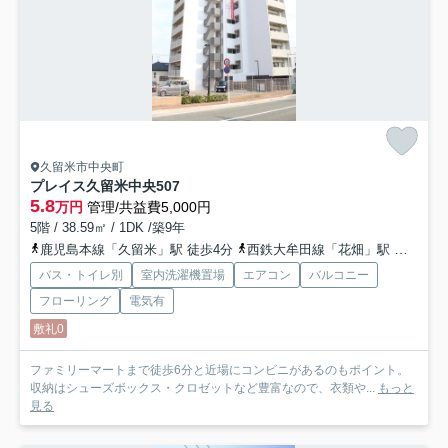
久留米市中央町
プレイス久留米中央
507
5.8
万円
管理/共益費5,000円
5階 / 38.59㎡ / 1DK /築9年
鹿児島本線「久留米」駅 徒歩4分
西鉄大牟田線「花畑」駅 徒歩27分
バス・トイレ別
室内洗濯機置場
エアコン
バルコニー
フローリング
電気有
敷礼0
ファミリーマートまで徒歩6分と近場にコンビニがあるのもポイント。
収納はシューズボックス・クロゼットなど豊富なので、衣類や...
もっと
見る