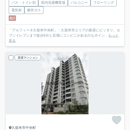
バス・トイレ別
室内洗濯機置場
バルコニー
フローリング
電気有
都市ガス
敷0
「アルフィーネ久留米中央町」：久留米市エリアの新居にピッタリ。セ
ブンイレブンまで徒歩6分と近場にコンビニがあるのもポイン...
もっと
見る
賃貸マンション
久留米市中央町