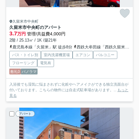
久留米市中央町
久留米市中央町のアパート
3.7
万円
管理/共益費4,000円
2階 / 25.13㎡ / 1K /築21年
鹿児島本線「久留米」駅 徒歩8分
西鉄大牟田線「西鉄久留米」駅 徒歩23分
バス・トイレ別
室内洗濯機置場
エアコン
バルコニー
フローリング
電気有
敷礼0
パノラマ
入浴後でも湿気に悩まされずに化粧やヘアメイクができる独立洗面台が
付いております。こちらの物件には自走式駐車場があります。...
もっと
見る
アパート