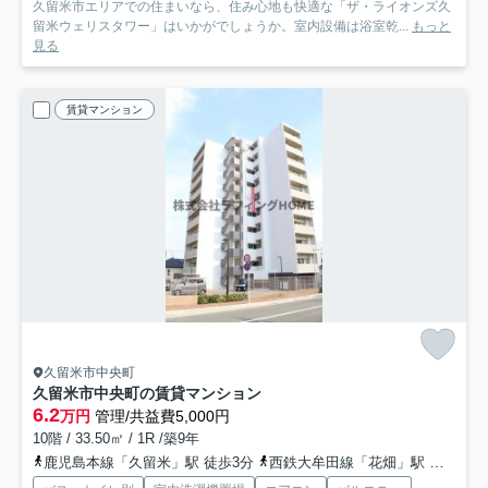
久留米市エリアでの住まいなら、住み心地も快適な「ザ・ライオンズ久
留米ウェリスタワー」はいかがでしょうか。室内設備は浴室乾...
もっと
見る
賃貸マンション
久留米市中央町
久留米市中央町の賃貸マンション
6.2
万円
管理/共益費5,000円
10階 / 33.50㎡ / 1R /築9年
鹿児島本線「久留米」駅 徒歩3分
西鉄大牟田線「花畑」駅 徒歩27分