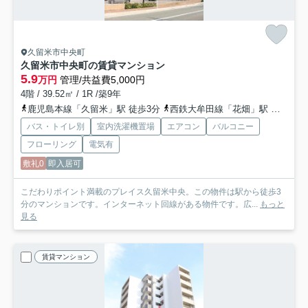
久留米市中央町
久留米市中央町の賃貸マンション
5.9
万円
管理/共益費5,000円
4階 / 39.52㎡ / 1R /築9年
鹿児島本線「久留米」駅 徒歩3分
西鉄大牟田線「花畑」駅 徒歩27分
バス・トイレ別
室内洗濯機置場
エアコン
バルコニー
フローリング
電気有
敷礼0
即入居可
こだわりポイント満載のプレイス久留米中央。この物件は駅から徒歩3
分のマンションです。インターネット回線がある物件です。広...
もっと
見る
賃貸マンション