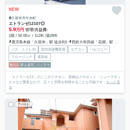
NEW
久留米市中央町
エトランゼ12
107◎
5.9
万円
管理/共益費-
1階 / 50.00㎡ / 1LDK /築28年
鹿児島本線「久留米」駅 徒歩8分
西鉄大牟田線「花畑」駅 徒歩23分
バス・トイレ別
室内洗濯機置場
エアコン
バルコニー
フローリング
電気有
敷礼0
即入居可
パノラマ
「エトランゼ12」のここがイチオシ。収納はクロゼット・シューズボッ
クスなど豊富なので、広々と空間を利用することも可能です...
もっと見
る
アパート