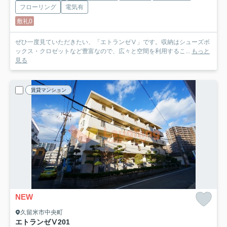
フローリング
電気有
敷礼0
ぜひ一度見ていただきたい、「エトランゼⅤ」です。収納はシューズボ
ックス・クロゼットなど豊富なので、広々と空間を利用するこ...
もっと
見る
賃貸マンション
NEW
久留米市中央町
エトランゼⅤ
201