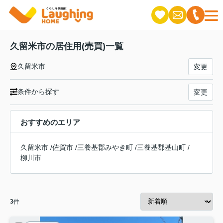
久留米市の居住用(売買)一覧
久留米市
変更
条件から探す
変更
おすすめのエリア
久留米市
/
佐賀市
/
三養基郡みやき町
/
三養基郡基山町
/
柳川市
3
件