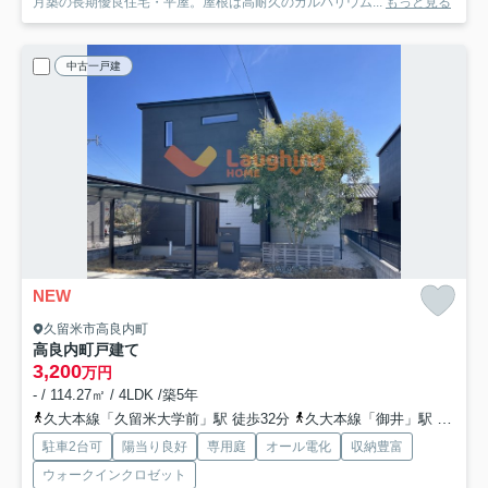
月築の長期優良住宅・平屋。屋根は高耐久のガルバリウム...
もっと見る
中古一戸建
NEW
久留米市高良内町
高良内町戸建て
3,200
万円
- / 114.27㎡ / 4LDK /築5年
久大本線「久留米大学前」駅 徒歩32分
久大本線「御井」駅 徒歩40分
駐車2台可
陽当り良好
専用庭
オール電化
収納豊富
ウォークインクロゼット