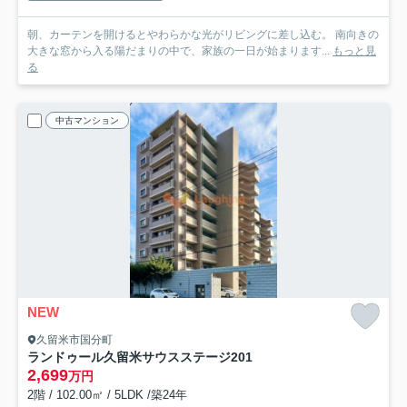
朝、カーテンを開けるとやわらかな光がリビングに差し込む。 南向きの
大きな窓から入る陽だまりの中で、家族の一日が始まります...
もっと見
る
中古マンション
NEW
久留米市国分町
ランドゥール久留米サウスステージ
201
2,699
万円
2階 / 102.00㎡ / 5LDK /築24年