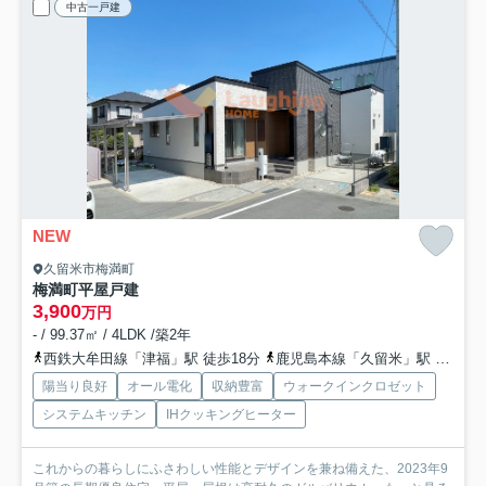
中古一戸建
NEW
久留米市梅満町
梅満町平屋戸建
3,900
万円
- / 99.37㎡ / 4LDK /築2年
西鉄大牟田線「津福」駅 徒歩18分
鹿児島本線「久留米」駅 徒歩28分
陽当り良好
オール電化
収納豊富
ウォークインクロゼット
システムキッチン
IHクッキングヒーター
これからの暮らしにふさわしい性能とデザインを兼ね備えた、2023年9