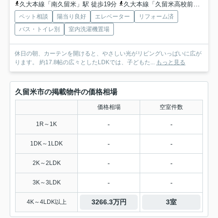
久大本線「南久留米」駅 徒歩19分
久大本線「久留米高校前」駅 徒歩22分
ペット相談
陽当り良好
エレベーター
リフォーム済
バス・トイレ別
室内洗濯機置場
休日の朝、カーテンを開けると、やさしい光がリビングいっぱいに広が
ります。 約17.8帖の広々としたLDKでは、子どもた...
もっと見る
久留米市の掲載物件の価格相場
価格相場
空室件数
-
-
1R～1K
-
-
1DK～1LDK
-
-
2K～2LDK
-
-
3K～3LDK
3266.3万円
3室
4K～4LDK以上