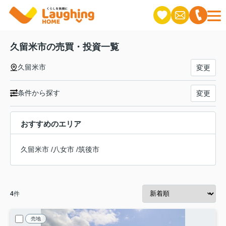
久留米市の売買・投資一覧
久留米市
変更
条件から探す
変更
おすすめのエリア
久留米市
/
八女市
/
筑後市
4
件
売地