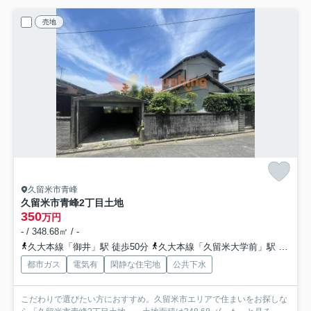
売地
久留米市青峰
久留米市青峰2丁目土地
350
万円
- / 348.68㎡ / -
久大本線「御井」駅 徒歩50分
久大本線「久留米大学前」駅 徒歩58分
都市ガス
電気有
閑静な住宅地
公共下水
こだわりで選びたい方におすすめ。久留米市エリアで住まいをお探しな