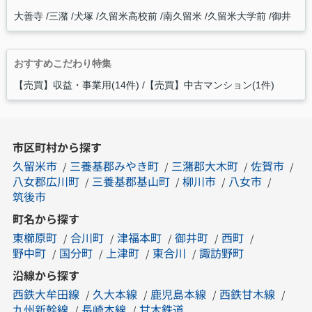
大善寺
三潴
犬塚
久留米高校前
南久留米
久留米大学前
御井
おすすめこだわり特集
【売買】収益・事業用(14件)
【売買】中古マンション(1件)
市区町村から探す
久留米市
三養基郡みやき町
三潴郡大木町
佐賀市
八女郡広川町
三養基郡基山町
柳川市
八女市
筑後市
町名から探す
東櫛原町
合川町
津福本町
御井町
西町
野中町
国分町
上津町
東合川
諏訪野町
沿線から探す
西鉄大牟田線
久大本線
鹿児島本線
西鉄甘木線
九州新幹線
長崎本線
甘木鉄道