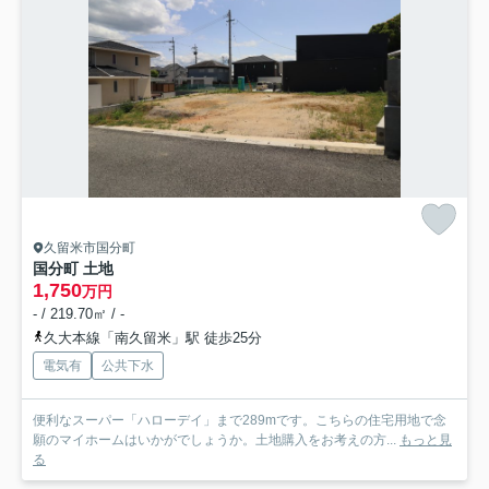
久留米市国分町
国分町 土地
1,750
万円
- / 219.70㎡ / -
久大本線「南久留米」駅 徒歩25分
電気有
公共下水
便利なスーパー「ハローデイ」まで289mです。こちらの住宅用地で念
願のマイホームはいかがでしょうか。土地購入をお考えの方...
もっと見
る