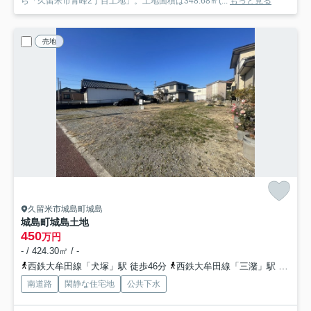
ら「久留米市青峰2丁目土地」。土地面積は348.68㎡(...
もっと見る
売地
久留米市城島町城島
城島町城島土地
450
万円
- / 424.30㎡ / -
西鉄大牟田線「犬塚」駅 徒歩46分
西鉄大牟田線「三潴」駅 徒歩54分
南道路
閑静な住宅地
公共下水