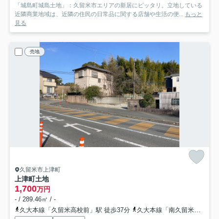
「城島町城島土地」：久留米市エリアの新居にピッタリ。立地している
近隣商業地域は、近隣の住民の日常品に関する店舗や生活の便...
もっと
見る
売地
久留米市上津町
上津町土地
1,700
万円
- / 289.46㎡ / -
久大本線「久留米高校前」駅 徒歩37分
久大本線「南久留米」駅 徒歩35分