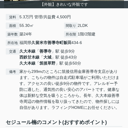
【外観】きれいな外観です
5.3万円 管理/共益費 4,500円
賃料
55.30㎡
2LDK
面積
間取り
築24年
1階/2階建
築年数
所在階
福岡県
久留米市
善導寺町飯田
434-6
所在地
久大本線
「
善導寺
」駅 徒歩9分
交通
西鉄甘木線
「
大城
」駅 徒歩43分
久大本線
「
筑後草野
」駅 徒歩50分
家から299mのところに筑後信用金庫善導寺支店があり
備考
ます。こちらの物件は自走式駐車場がご利用いただけま
す。アクセスの良い徒歩9分の物件です。アレルギー予
防に適した、通気性の良い安心のアパートです。健康な
体は新鮮な空気を吸うところから。長年、久大本線善導
寺周辺の物件情報を取り扱ってきたので、物件探しには
自信があります。ラフィングHOMEにお任せください。
セジュール楠のコメント(おすすめポイント)