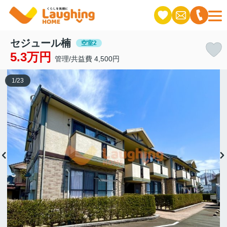
セジュール楠
空室2
5.3万円
管理/共益費 4,500円
1
/
23