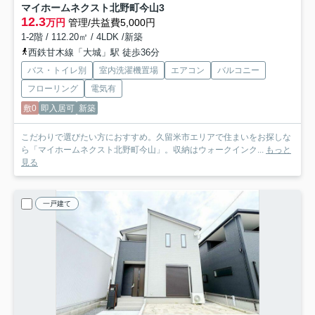
マイホームネクスト北野町今山
3
12.3
万円
管理/共益費5,000円
1-2階 / 112.20㎡ / 4LDK /新築
西鉄甘木線「大城」駅 徒歩36分
バス・トイレ別
室内洗濯機置場
エアコン
バルコニー
フローリング
電気有
敷0
即入居可
新築
こだわりで選びたい方におすすめ。久留米市エリアで住まいをお探しな
ら「マイホームネクスト北野町今山」。収納はウォークインク...
もっと
見る
一戸建て