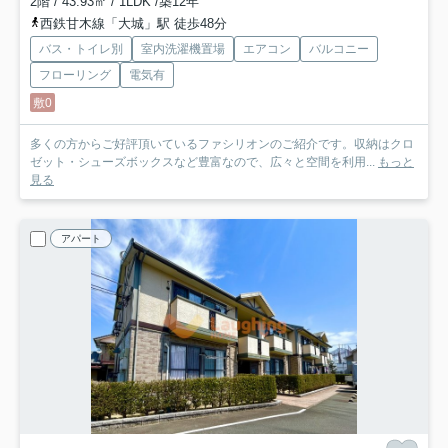
2階 / 43.93㎡ / 1LDK /築12年
西鉄甘木線「大城」駅 徒歩48分
バス・トイレ別
室内洗濯機置場
エアコン
バルコニー
フローリング
電気有
敷0
多くの方からご好評頂いているファシリオンのご紹介です。収納はクロ
ゼット・シューズボックスなど豊富なので、広々と空間を利用...
もっと
見る
アパート