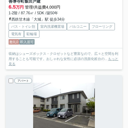
善導寺町飯田戸建
6.5
万円
管理/共益費4,000円
1-2階 / 87.76㎡ / 5DK /築50年
西鉄甘木線「大城」駅 徒歩34分
バス・トイレ別
室内洗濯機置場
バルコニー
フローリング
電気有
駐輪場
敷礼0
即入居可
収納はシューズボックス・クロゼットなど豊富なので、広々と空間を利
用することも可能です。おしゃれな女性に必須の洗面化粧台の...
もっと
見る
アパート