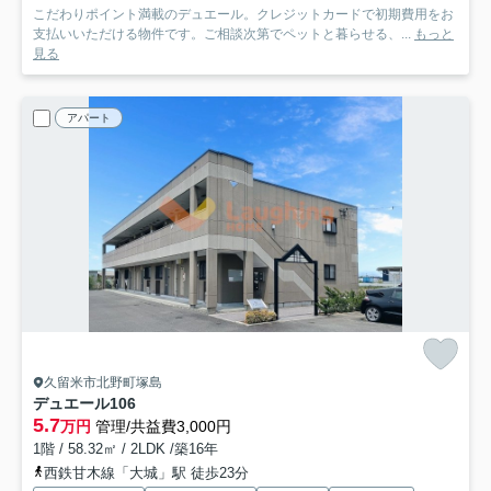
こだわりポイント満載のデュエール。クレジットカードで初期費用をお
支払いいただける物件です。ご相談次第でペットと暮らせる、...
もっと
見る
アパート
久留米市北野町塚島
デュエール
106
5.7
万円
管理/共益費3,000円
1階 / 58.32㎡ / 2LDK /築16年
西鉄甘木線「大城」駅 徒歩23分