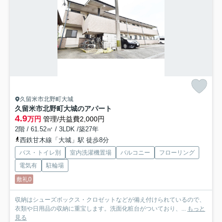
久留米市北野町大城
久留米市北野町大城のアパート
4.9
万円
管理/共益費2,000円
2階 / 61.52㎡ / 3LDK /築27年
西鉄甘木線「大城」駅 徒歩8分
バス・トイレ別
室内洗濯機置場
バルコニー
フローリング
電気有
駐輪場
敷礼0
収納はシューズボックス・クロゼットなどが備え付けられているので、
衣類や日用品の収納に重宝します。洗面化粧台がついており、...
もっと
見る