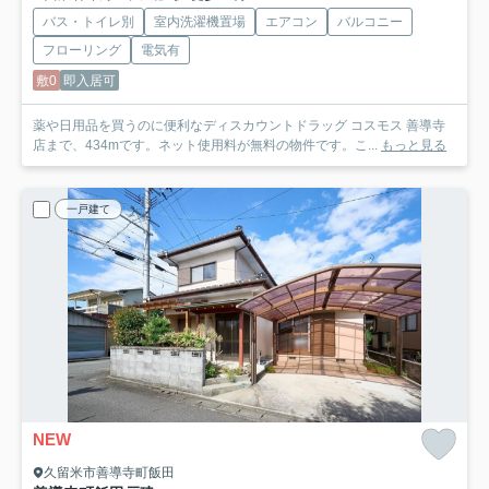
バス・トイレ別
室内洗濯機置場
エアコン
バルコニー
フローリング
電気有
敷0
即入居可
薬や日用品を買うのに便利なディスカウントドラッグ コスモス 善導寺
店まで、434mです。ネット使用料が無料の物件です。こ...
もっと見る
一戸建て
NEW
久留米市善導寺町飯田