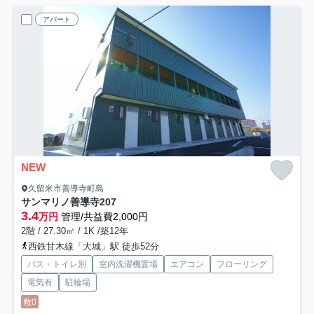
アパート
NEW
久留米市善導寺町島
サンマリノ善導寺
207
3.4
万円
管理/共益費2,000円
2階 / 27.30㎡ / 1K /築12年
西鉄甘木線「大城」駅 徒歩52分
バス・トイレ別
室内洗濯機置場
エアコン
フローリング
電気有
駐輪場
敷0