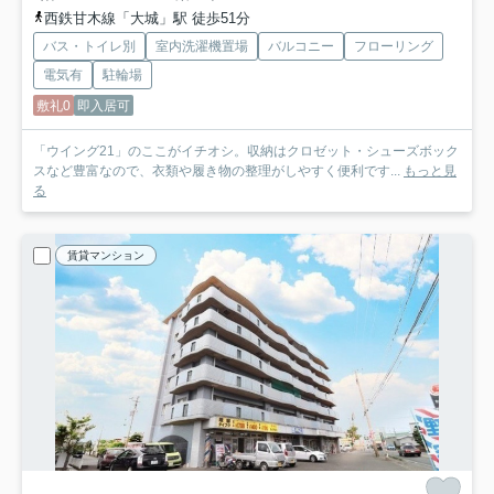
西鉄甘木線「大城」駅 徒歩51分
バス・トイレ別
室内洗濯機置場
バルコニー
フローリング
電気有
駐輪場
敷礼0
即入居可
「ウイング21」のここがイチオシ。収納はクロゼット・シューズボック
スなど豊富なので、衣類や履き物の整理がしやすく便利です...
もっと見
る
賃貸マンション