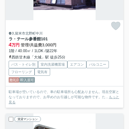
久留米市北野町中川
ラ・テール参番館
101
4
万円
管理/共益費3,000円
1階 / 40.00㎡ / 1LDK /築22年
西鉄甘木線「大城」駅 徒歩25分
バス・トイレ別
室内洗濯機置場
エアコン
バルコニー
フローリング
電気有
敷礼0
即入居可
駐車場が空いているので、車の駐車場所も心配ありません。現在空家と
なっておりますので、お早めのお引越しが可能な物件です。た...
もっと
見る
賃貸マンション