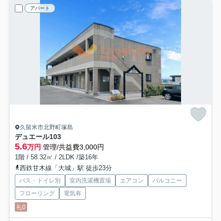
アパート
久留米市北野町塚島
デュエール
103
5.6
万円
管理/共益費3,000円
1階 / 58.32㎡ / 2LDK /築16年
西鉄甘木線「大城」駅 徒歩23分
バス・トイレ別
室内洗濯機置場
エアコン
バルコニー
フローリング
電気有
礼0