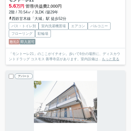
モントーレ21
5.6
万円
管理/共益費2,000円
2階 / 70.54㎡ / 3LDK /築29年
西鉄甘木線「大城」駅 徒歩52分
バス・トイレ別
室内洗濯機置場
エアコン
バルコニー
フローリング
駐輪場
敷礼0
即入居可
「モントーレ21」のここがイチオシ。歩いて6分の場所に、ディスカウ
ントドラッグ コスモス 善導寺店があります。室内設備は...
もっと見る
アパート