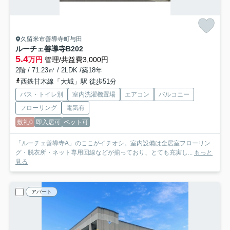
久留米市善導寺町与田
ルーチェ善導寺
B202
5.4
万円
管理/共益費3,000円
2階 / 71.23㎡ / 2LDK /築18年
西鉄甘木線「大城」駅 徒歩51分
バス・トイレ別
室内洗濯機置場
エアコン
バルコニー
フローリング
電気有
敷礼0
即入居可
ペット可
「ルーチェ善導寺A」のここがイチオシ。室内設備は全居室フローリン
グ・脱衣所・ネット専用回線などが揃っており、とても充実し...
もっと
見る
アパート