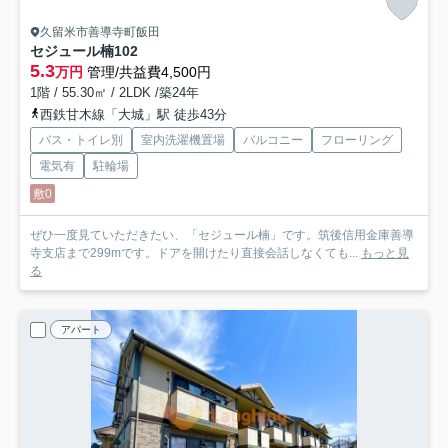
久留米市善導寺町飯田
セジュール楠
102
5.3
万円
管理/共益費4,500円
1階 / 55.30㎡ / 2LDK /築24年
西鉄甘木線「大城」駅 徒歩43分
バス・トイレ別
室内洗濯機置場
バルコニー
フローリング
電気有
駐輪場
敷0
ぜひ一度見ていただきたい、「セジュール楠」です。筑後信用金庫善導
寺支店まで299mです。ドアを開けたり直接会話しなくても...
もっと見
る
アパート