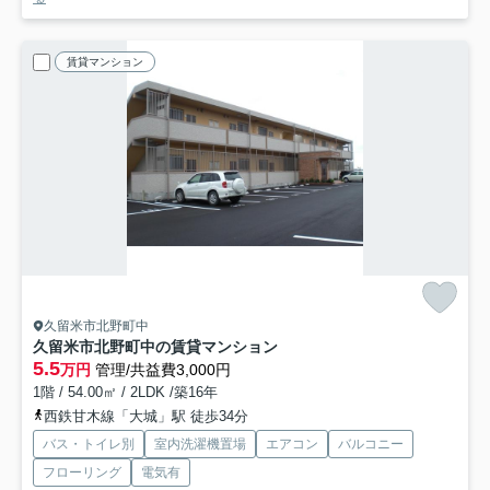
賃貸マンション
久留米市北野町中
久留米市北野町中の賃貸マンション
5.5
万円
管理/共益費3,000円
1階 / 54.00㎡ / 2LDK /築16年
西鉄甘木線「大城」駅 徒歩34分
バス・トイレ別
室内洗濯機置場
エアコン
バルコニー
フローリング
電気有