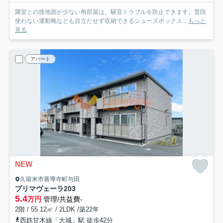
隣室との接地面が少ない角部屋は、騒音トラブルを防止できます。普段
使わない運動靴なども目立たせず収納できるシューズボックス...
もっと
見る
アパート
NEW
久留米市善導寺町与田
プリマヴェーラ
203
5.4
万円
管理/共益費-
2階 / 55.12㎡ / 2LDK /築22年
西鉄甘木線「大城」駅 徒歩42分