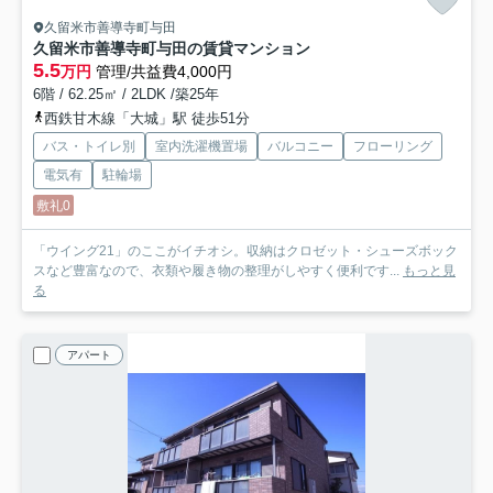
久留米市善導寺町与田
久留米市善導寺町与田の賃貸マンション
5.5
万円
管理/共益費4,000円
6階 / 62.25㎡ / 2LDK /築25年
西鉄甘木線「大城」駅 徒歩51分
バス・トイレ別
室内洗濯機置場
バルコニー
フローリング
電気有
駐輪場
敷礼0
「ウイング21」のここがイチオシ。収納はクロゼット・シューズボック
スなど豊富なので、衣類や履き物の整理がしやすく便利です...
もっと見
る
アパート