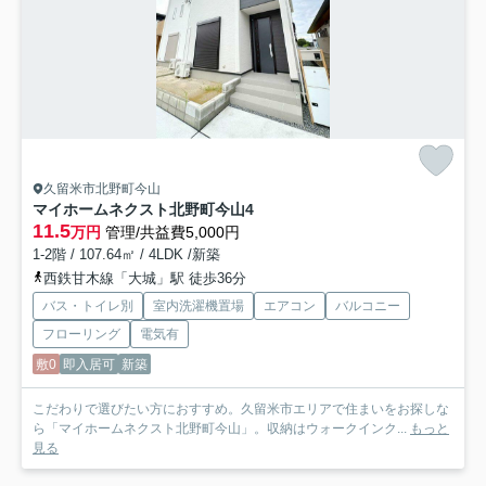
久留米市北野町今山
マイホームネクスト北野町今山
4
11.5
万円
管理/共益費5,000円
1-2階 / 107.64㎡ / 4LDK /新築
西鉄甘木線「大城」駅 徒歩36分
バス・トイレ別
室内洗濯機置場
エアコン
バルコニー
フローリング
電気有
敷0
即入居可
新築
こだわりで選びたい方におすすめ。久留米市エリアで住まいをお探しな
ら「マイホームネクスト北野町今山」。収納はウォークインク...
もっと
見る